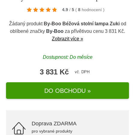
4.9
/
5
(
8
hodnocení
)
Žádaný produkt
By-Boo Béžová stolní lampa Zuki
od
oblíbené značky
By-Boo
za přívětivou cenu 3 831 Kč.
Zobrazit více »
Dostupnost: Do měsíce
3 831 Kč
vč. DPH
DO OBCHODU »
Doprava ZDARMA
pro vybrané produkty