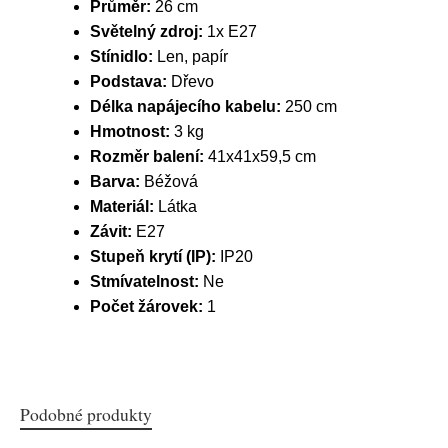
Průměr:
26 cm
Světelný zdroj:
1x E27
Stínidlo:
Len, papír
Podstava:
Dřevo
Délka napájecího kabelu:
250 cm
Hmotnost:
3 kg
Rozměr balení:
41x41x59,5 cm
Barva:
Béžová
Materiál:
Látka
Závit:
E27
Stupeň krytí (IP):
IP20
Stmívatelnost:
Ne
Počet žárovek:
1
Podobné produkty