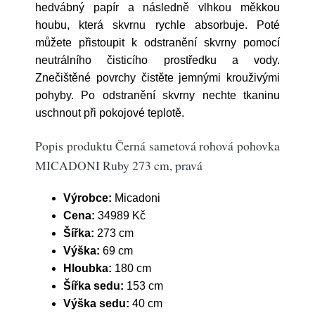
hedvábný papír a následně vlhkou měkkou
houbu, která skvrnu rychle absorbuje. Poté
můžete přistoupit k odstranění skvrny pomocí
neutrálního čisticího prostředku a vody.
Znečištěné povrchy čistěte jemnými krouživými
pohyby. Po odstranění skvrny nechte tkaninu
uschnout při pokojové teplotě.
Popis produktu Černá sametová rohová pohovka
MICADONI Ruby 273 cm, pravá
Výrobce:
Micadoni
Cena:
34989 Kč
Šířka:
273 cm
Výška:
69 cm
Hloubka:
180 cm
Šířka sedu:
153 cm
Výška sedu:
40 cm