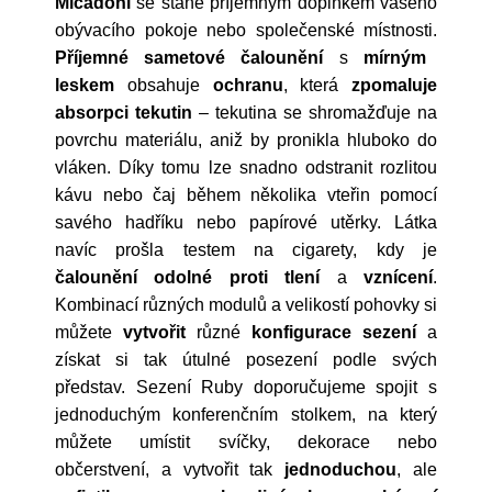
Micadoni
se stane příjemným doplňkem vašeho
obývacího pokoje nebo společenské místnosti.
Příjemné sametové čalounění
s
mírným
leskem
obsahuje
ochranu
, která
zpomaluje
absorpci tekutin
– tekutina se shromažďuje na
povrchu materiálu, aniž by pronikla hluboko do
vláken. Díky tomu lze snadno odstranit rozlitou
kávu nebo čaj během několika vteřin pomocí
savého hadříku nebo papírové utěrky. Látka
navíc prošla testem na cigarety, kdy je
čalounění
odolné proti tlení
a
vznícení
.
Kombinací různých modulů a velikostí pohovky si
můžete
vytvořit
různé
konfigurace sezení
a
získat si tak útulné posezení podle svých
představ. Sezení Ruby doporučujeme spojit s
jednoduchým konferenčním stolkem, na který
můžete umístit svíčky, dekorace nebo
občerstvení, a vytvořit tak
jednoduchou
, ale