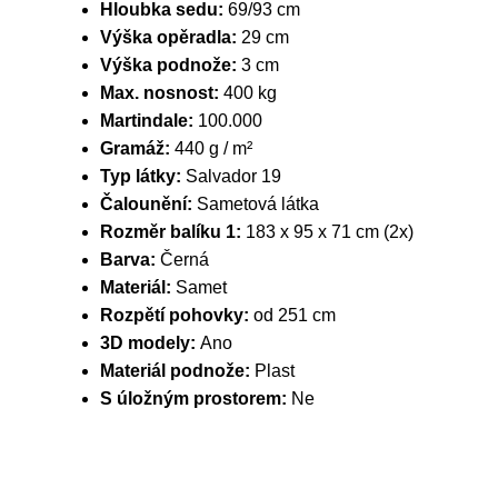
Hloubka sedu:
69/93 cm
Výška opěradla:
29 cm
Výška podnože:
3 cm
Max. nosnost:
400 kg
Martindale:
100.000
Gramáž:
440 g / m²
Typ látky:
Salvador 19
Čalounění:
Sametová látka
Rozměr balíku 1:
183 x 95 x 71 cm (2x)
Barva:
Černá
Materiál:
Samet
Rozpětí pohovky:
od 251 cm
3D modely:
Ano
Materiál podnože:
Plast
S úložným prostorem:
Ne