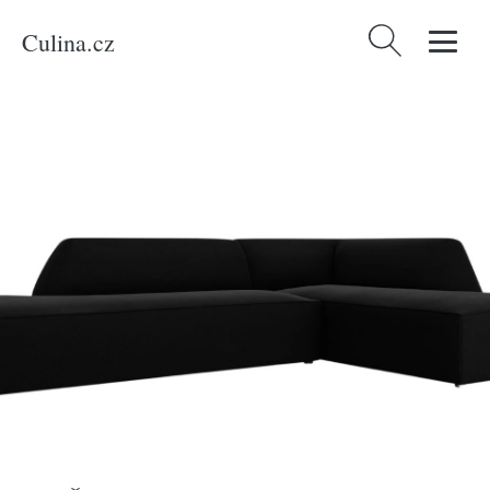
Culina.cz
Vyhledávání
Domů
/
Produkty
/
Bydlení a doplňky
/
Černá sametová rohová pohovka
MICADONI Ruby 273 cm, pravá