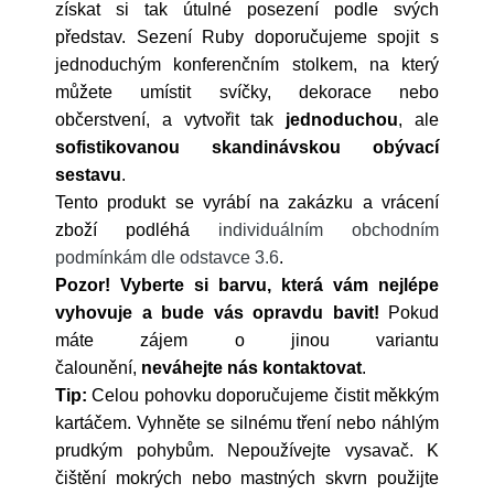
získat si tak útulné posezení podle svých
představ. Sezení Ruby doporučujeme spojit s
jednoduchým konferenčním stolkem, na který
můžete umístit svíčky, dekorace nebo
občerstvení, a vytvořit tak
jednoduchou
, ale
sofistikovanou skandinávskou obývací
sestavu
.
Tento produkt se vyrábí na zakázku a vrácení
zboží podléhá
individuálním obchodním
podmínkám dle odstavce 3.6
.
Pozor! Vyberte si barvu, která vám nejlépe
vyhovuje a bude vás opravdu bavit!
Pokud
máte zájem o jinou variantu
čalounění,
neváhejte nás kontaktovat
.
Tip:
Celou pohovku doporučujeme čistit měkkým
kartáčem. Vyhněte se silnému tření nebo náhlým
prudkým pohybům. Nepoužívejte vysavač. K
čištění mokrých nebo mastných skvrn použijte