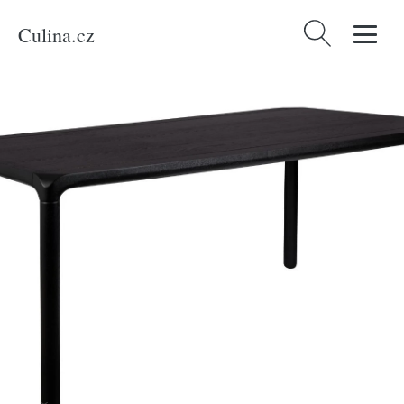
Culina.cz
Vyhledávání
Domů
/
Produkty
/
Bydlení a doplňky
/
Černý jasanový jídelní stůl ZUIVER
STORM 180x90 cm