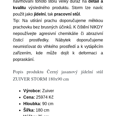
navrhování tohoto stolu velký důraz na
detail a
kvalitu
výsledného produktu. Storm lze navíc
použít jako
jídelní
, tak
pracovní stůl
.
Tip: Na utírání prachu doporučujeme měkkou
prachovku bez brusných účinků. K čištění NIKDY
nepoužívejte agresivní chemikálie či abrazivní
čisticí prostředky. Nábytek doporučujeme
neumisťovat do vlhkého prostředí a k vytápěcím
zařízením, kde může dojít k deformaci a
popraskání.
Popis produktu Černý jasanový jídelní stůl
ZUIVER STORM 180x90 cm
Výrobce:
Zuiver
Cena:
25974 Kč
Hloubka:
90 cm
Šířka:
180 cm