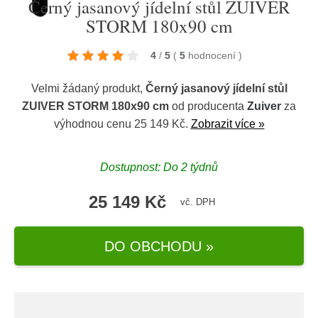
Černý jasanový jídelní stůl ZUIVER
STORM 180x90 cm
4
/
5
(
5
hodnocení
)
Velmi žádaný produkt,
Černý jasanový jídelní stůl
ZUIVER STORM 180x90 cm
od producenta
Zuiver
za
výhodnou cenu 25 149 Kč.
Zobrazit více »
Dostupnost: Do 2 týdnů
25 149 Kč
vč. DPH
DO OBCHODU »