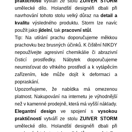
praktičností
vytváří ze stolu
ZUIVER STORM
umělecké dílo. Holandští designéři dbali při
navrhování tohoto stolu velký důraz na
detail a
kvalitu
výsledného produktu. Storm lze navíc
použít jako
jídelní
, tak
pracovní stůl
.
Tip: Na utírání prachu doporučujeme měkkou
prachovku bez brusných účinků. K čištění NIKDY
nepoužívejte agresivní chemikálie či abrazivní
čisticí prostředky. Nábytek doporučujeme
neumisťovat do vlhkého prostředí a k vytápěcím
zařízením, kde může dojít k deformaci a
popraskání.
Upozorňujeme, že nabídka má omezenou
platnost. Nakupování na internetu je výhodnější
než v kamenné prodejně, která má vyšší náklady.
Elegantní design
ve spojení s
vysokou
praktičností
vytváří ze stolu
ZUIVER STORM
umělecké dílo. Holandští designéři dbali při