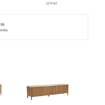
2279 Kč
 cm
stolky