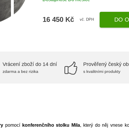
16 450 Kč
DO O
vč. DPH
Vrácení zboží do 14 dní
Prověřený český o
zdarma a bez rizika
s kvalitními produkty
ry
pomocí
konferenčního stolku Mila
, který do něj vnese 