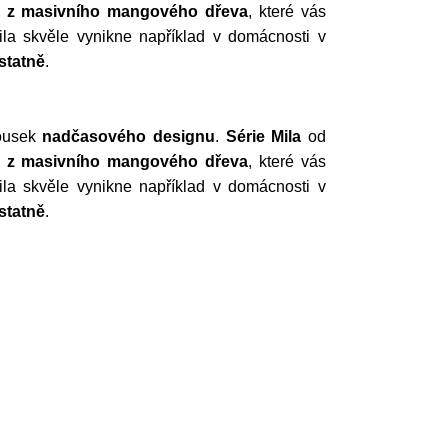
y
z masivního mangového dřeva
, které vás
ila skvěle vynikne například v domácnosti v
statně
.
kousek
nadčasového designu
.
Série Mila
od
y
z masivního mangového dřeva
, které vás
ila skvěle vynikne například v domácnosti v
statně
.