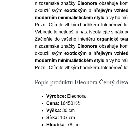
nizozemské značky
Eleonora
obsahuje konf
okouzlí svým
exotickým
a
hřejivým vzhle
moderním minimalistickém stylu
a vy ho mů
Pozn.: Otírejte vlhkým hadříkem. Interiérové fo
Vybírejte to nejlepší u nás. Neotálejte s nák
Začleňte do vašeho interiéru
organické tva
nizozemské značky
Eleonora
obsahuje konf
okouzlí svým
exotickým
a
hřejivým vzhle
moderním minimalistickém stylu
a vy ho mů
Pozn.: Otírejte vlhkým hadříkem. Interiérové fo
Popis produktu Eleonora Černý dřev
Výrobce:
Eleonora
Cena:
16450 Kč
Výška:
30 cm
Šířka:
107 cm
Hloubka:
78 cm