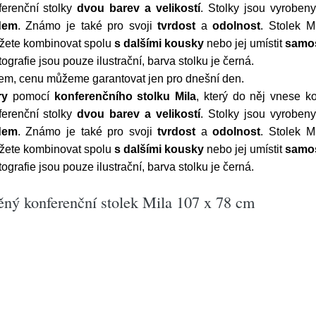
erenční stolky
dvou barev a velikostí
. Stolky jsou vyroben
dem
. Známo je také pro svoji
tvrdost
a
odolnost
. Stolek M
žete kombinovat spolu
s dalšími kousky
nebo jej umístit
samo
tografie jsou pouze ilustrační, barva stolku je černá.
upem, cenu můžeme garantovat jen pro dnešní den.
ry
pomocí
konferenčního stolku Mila
, který do něj vnese 
erenční stolky
dvou barev a velikostí
. Stolky jsou vyroben
dem
. Známo je také pro svoji
tvrdost
a
odolnost
. Stolek M
žete kombinovat spolu
s dalšími kousky
nebo jej umístit
samo
tografie jsou pouze ilustrační, barva stolku je černá.
ěný konferenční stolek Mila 107 x 78 cm