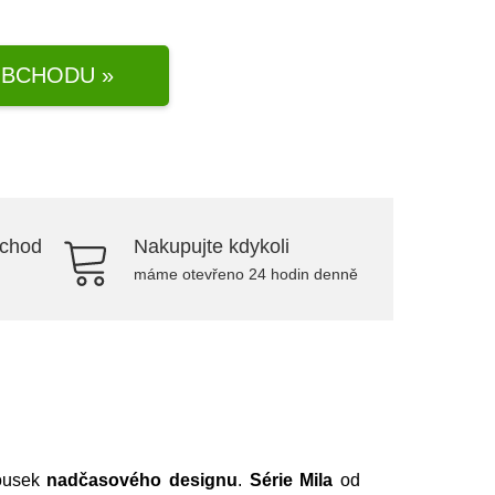
BCHODU »
bchod
Nakupujte kdykoli
máme otevřeno 24 hodin denně
kousek
nadčasového designu
.
Série Mila
od