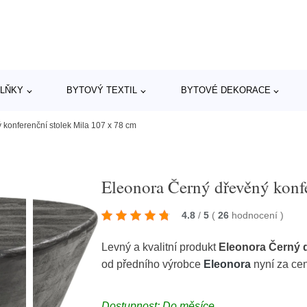
LŇKY
BYTOVÝ TEXTIL
BYTOVÉ DEKORACE
konferenční stolek Mila 107 x 78 cm
Eleonora Černý dřevěný konf
4.8
/
5
(
26
hodnocení
)
Levný a kvalitní produkt
Eleonora Černý d
od předního výrobce
Eleonora
nyní za ce
Dostupnost: Do měsíce