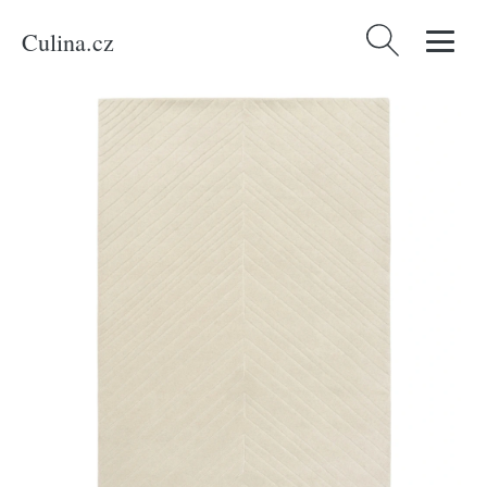
Culina.cz
Vyhledávání
Domů
/
Produkty
/
Bydlení a doplňky
/
Fargotex Béžový vlněný koberec
Arrow 200 x 300 cm