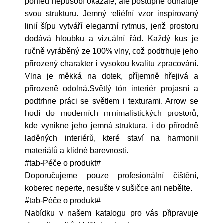
pohled nepůsobí okázale, ale postupně odhaluje
svou strukturu. Jemný reliéfní vzor inspirovaný
linií šípu vytváří elegantní rytmus, jenž prostoru
dodává hloubku a vizuální řád. Každý kus je
ručně vyráběný ze 100% vlny, což podtrhuje jeho
přirozený charakter i vysokou kvalitu zpracování.
Vlna je měkká na dotek, příjemně hřejivá a
přirozeně odolná.Světlý tón interiér projasní a
podtrhne práci se světlem i texturami. Arrow se
hodí do moderních minimalistických prostorů,
kde vynikne jeho jemná struktura, i do přírodně
laděných interiérů, které staví na harmonii
materiálů a klidné barevnosti.
#tab-Péče o produkt#
Doporučujeme pouze profesionální čištění,
koberec neperte, nesušte v sušičce ani nebělte.
#tab-Péče o produkt#
Nabídku v našem katalogu pro vás připravuje