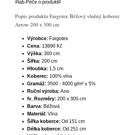
#tab-Péče o produkt#
Popis produktu Fargotex Béžový vlněný koberec
Arrow 200 x 300 cm
Výrobce:
Fargotex
Cena:
13690 Kč
Výška:
300 cm
Šířka:
200 cm
Hloubka:
1,5 cm
Koberec:
100% vlna
Gramáž:
3500 - 4000 g/m² ± 5%
Ruční výroba:
Ano
fv_Rozměry:
200 x 300 cm
Barva:
Béžová
Materiál:
Vlna
Šířka koberce:
Od 151 cm
Délka koberce:
Od 251 cm