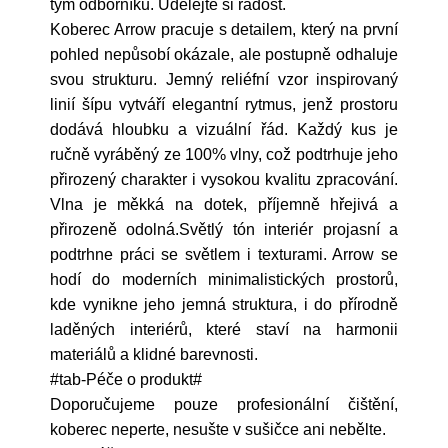
tým odborníků. Udělejte si radost.
Koberec Arrow pracuje s detailem, který na první
pohled nepůsobí okázale, ale postupně odhaluje
svou strukturu. Jemný reliéfní vzor inspirovaný
linií šípu vytváří elegantní rytmus, jenž prostoru
dodává hloubku a vizuální řád. Každý kus je
ručně vyráběný ze 100% vlny, což podtrhuje jeho
přirozený charakter i vysokou kvalitu zpracování.
Vlna je měkká na dotek, příjemně hřejivá a
přirozeně odolná.Světlý tón interiér projasní a
podtrhne práci se světlem i texturami. Arrow se
hodí do moderních minimalistických prostorů,
kde vynikne jeho jemná struktura, i do přírodně
laděných interiérů, které staví na harmonii
materiálů a klidné barevnosti.
#tab-Péče o produkt#
Doporučujeme pouze profesionální čištění,
koberec neperte, nesušte v sušičce ani nebělte.