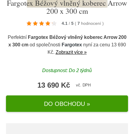
Fargotex Béžový vlněný koberec Arrow
200 x 300 cm
4.1
/
5
(
7
hodnocení
)
Perfektní
Fargotex Béžový vlněný koberec Arrow 200
x 300 cm
od společnosti
Fargotex
nyní za cenu 13 690
Kč.
Zobrazit více »
Dostupnost: Do 2 týdnů
13 690 Kč
vč. DPH
DO OBCHODU »