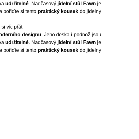
eva
udržitelné
. Nadčasový
jídelní stůl
Fawn
je
a pořiďte si tento
praktický kousek
do jídelny
i víc přát.
oderního designu.
Jeho deska i podnož jsou
eva
udržitelné
. Nadčasový
jídelní stůl
Fawn
je
a pořiďte si tento
praktický kousek
do jídelny