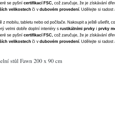
které se pyšní
certifikací FSC,
což zaručuje, že je získávání dř
ších velikostech
či v
dubovém provedení
.
Udělejte si radost 
mobilu, tabletu nebo od počítače. Nakoupit a ještě ušetřit, co s
terý velmi dobře doplní interiéry s
rustikálními
prvky
i
prvky m
které se pyšní
certifikací FSC,
což zaručuje, že je získávání dř
ších velikostech
či v
dubovém provedení
.
Udělejte si radost 
elní stůl Fawn 200 x 90 cm