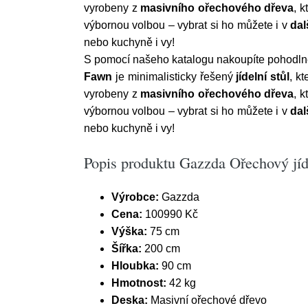
vyrobeny z
masivního ořechového dřeva
, 
výbornou volbou – vybrat si ho můžete i v
dal
nebo kuchyně i vy!
S pomocí našeho katalogu nakoupíte pohodlně z 
Fawn
je minimalisticky řešený
jídelní stůl
, k
vyrobeny z
masivního ořechového dřeva
, 
výbornou volbou – vybrat si ho můžete i v
dal
nebo kuchyně i vy!
Popis produktu Gazzda Ořechový jíd
Výrobce:
Gazzda
Cena:
100990 Kč
Výška:
75 cm
Šířka:
200 cm
Hloubka:
90 cm
Hmotnost:
42 kg
Deska:
Masivní ořechové dřevo