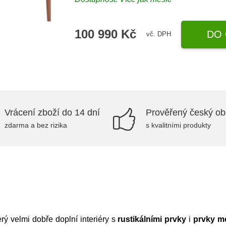
100 990 Kč
DO 
vč. DPH
Vrácení zboží do 14 dní
Prověřený český o
zdarma a bez rizika
s kvalitními produkty
terý velmi dobře doplní interiéry s
rustikálními
prvky
i
prvky m