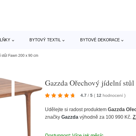
LŇKY
BYTOVÝ TEXTIL
BYTOVÉ DEKORACE
í stůl Fawn 200 x 90 cm
Gazzda Ořechový jídelní stů
4.7
/
5
(
12
hodnocení
)
Udělejte si radost produktem
Gazzda Ořec
značky
Gazzda
výhodně za 100 990 Kč.
Z
Dostupnost: Více jak měsíc