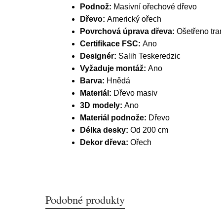
Podnož:
Masivní ořechové dřevo
Dřevo:
Americký ořech
Povrchová úprava dřeva:
Ošetřeno tra
Certifikace FSC:
Ano
Designér:
Salih Teskeredzic
Vyžaduje montáž:
Ano
Barva:
Hnědá
Materiál:
Dřevo masiv
3D modely:
Ano
Materiál podnože:
Dřevo
Délka desky:
Od 200 cm
Dekor dřeva:
Ořech
Podobné produkty