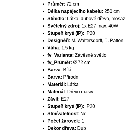
Průměr:
72 cm
Délka napájecího kabelu:
250 cm
Stínidlo:
Látka, dubové dřevo, mosaz
Světelný zdroj:
1x E27 max. 40W
Stupeň krytí (IP):
IP20
Designéři:
M. Waltersdorff, E. Patton
Váha:
1,5 kg
fv_Varianta:
Závěsné světlo
fv_Průměr:
Ø 72 cm
Barva:
Bílá
Barva:
Přírodní
Materiál:
Látka
Materiál:
Dřevo masiv
Závit:
E27
Stupeň krytí (IP):
IP20
Stmívatelnost:
Ne
Počet žárovek:
1
Dekor dřeva:
Dub