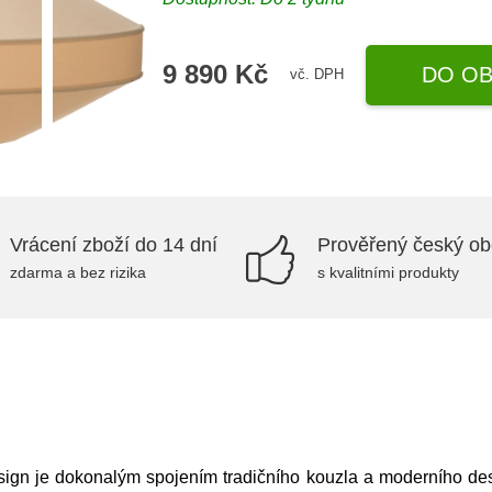
9 890 Kč
DO OB
vč. DPH
Vrácení zboží do 14 dní
Prověřený český o
zdarma a bez rizika
s kvalitními produkty
sign je dokonalým spojením tradičního kouzla a moderního desi