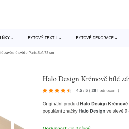
LŇKY
BYTOVÝ TEXTIL
BYTOVÉ DEKORACE
é závěsné světlo Paris Soft 72 cm
Halo Design Krémově bílé záv
4.5
/
5
(
28
hodnocení
)
Originální produkt
Halo Design Krémově b
populární značky
Halo Design
ve slevě 9
Dostupnost: Do 2 týdnů