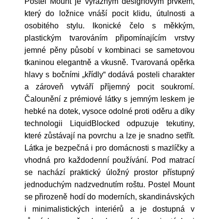
Postel Mount je výrazným designovým prvkem,
který do ložnice vnáší pocit klidu, útulnosti a
osobitého stylu. Ikonické čelo s měkkým,
plastickým tvarováním připomínajícím vrstvy
jemné pěny působí v kombinaci se sametovou
tkaninou elegantně a vkusně. Tvarovaná opěrka
hlavy s bočními „křídly“ dodává posteli charakter
a zároveň vytváří příjemný pocit soukromí.
Čalounění z prémiové látky s jemným leskem je
hebké na dotek, vysoce odolné proti oděru a díky
technologii LiquidBlocked odpuzuje tekutiny,
které zůstávají na povrchu a lze je snadno setřít.
Látka je bezpečná i pro domácnosti s mazlíčky a
vhodná pro každodenní používání. Pod matrací
se nachází praktický úložný prostor přístupný
jednoduchým nadzvednutím roštu. Postel Mount
se přirozeně hodí do moderních, skandinávských
i minimalistických interiérů a je dostupná v