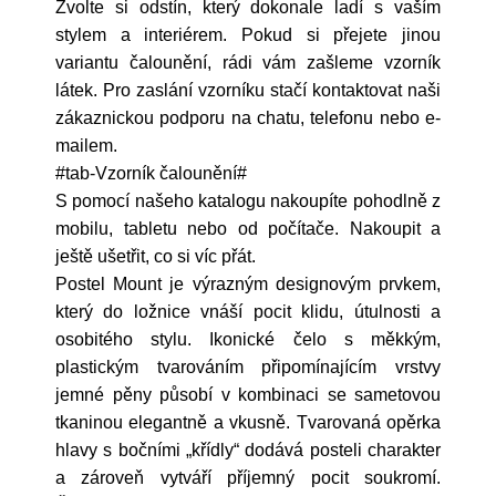
Zvolte si odstín, který dokonale ladí s vaším
stylem a interiérem. Pokud si přejete jinou
variantu čalounění, rádi vám zašleme vzorník
látek. Pro zaslání vzorníku stačí kontaktovat naši
zákaznickou podporu na chatu, telefonu nebo e-
mailem.
#tab-Vzorník čalounění#
S pomocí našeho katalogu nakoupíte pohodlně z
mobilu, tabletu nebo od počítače. Nakoupit a
ještě ušetřit, co si víc přát.
Postel Mount je výrazným designovým prvkem,
který do ložnice vnáší pocit klidu, útulnosti a
osobitého stylu. Ikonické čelo s měkkým,
plastickým tvarováním připomínajícím vrstvy
jemné pěny působí v kombinaci se sametovou
tkaninou elegantně a vkusně. Tvarovaná opěrka
hlavy s bočními „křídly“ dodává posteli charakter
a zároveň vytváří příjemný pocit soukromí.