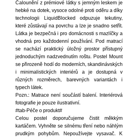
Čalounění z prémiové látky s jemným leskem je
hebké na dotek, vysoce odolné proti oděru a díky
technologii LiquidBlocked odpuzuje tekutiny,
které zůstávají na povrchu a lze je snadno setřít.
Látka je bezpečná i pro domácnosti s mazlíčky a
vhodná pro každodenní používání. Pod matrací
se nachází praktický úložný prostor přístupný
jednoduchým nadzvednutím roštu. Postel Mount
se přirozeně hodí do moderních, skandinávských
i minimalistických interiérů a je dostupná v
různých rozměrech, barevných variantách i
typech látek.
Pozn.: Matrace není součástí balení. Interiérová
fotografie je pouze ilustrativní.
#tab-Péče o produkt#
Celou postel doporučujeme čistit měkkým
kartáčem. Vyhněte se silnému tření nebo náhlým
prudkým pohybům. Nepoužívejte vysavač. K