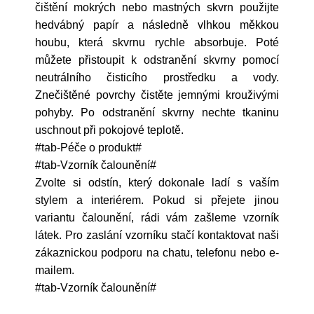
čištění mokrých nebo mastných skvrn použijte
hedvábný papír a následně vlhkou měkkou
houbu, která skvrnu rychle absorbuje. Poté
můžete přistoupit k odstranění skvrny pomocí
neutrálního čisticího prostředku a vody.
Znečištěné povrchy čistěte jemnými krouživými
pohyby. Po odstranění skvrny nechte tkaninu
uschnout při pokojové teplotě.
#tab-Péče o produkt#
#tab-Vzorník čalounění#
Zvolte si odstín, který dokonale ladí s vaším
stylem a interiérem. Pokud si přejete jinou
variantu čalounění, rádi vám zašleme vzorník
látek. Pro zaslání vzorníku stačí kontaktovat naši
zákaznickou podporu na chatu, telefonu nebo e-
mailem.
#tab-Vzorník čalounění#