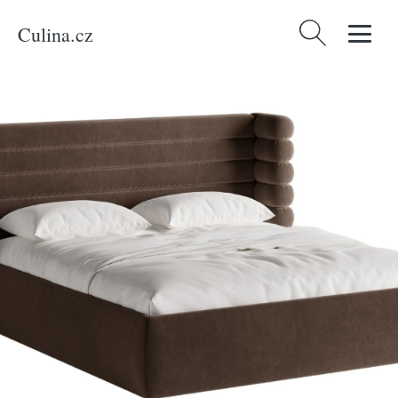
Culina.cz
Vyhledávání
Domů
/
Produkty
/
Bydlení a doplňky
/
Hnědá sametová dvoulůžková postel
MICADONI Mount 180 x 200 cm