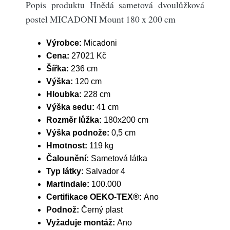
Popis produktu Hnědá sametová dvoulůžková
postel MICADONI Mount 180 x 200 cm
Výrobce:
Micadoni
Cena:
27021 Kč
Šířka:
236 cm
Výška:
120 cm
Hloubka:
228 cm
Výška sedu:
41 cm
Rozměr lůžka:
180x200 cm
Výška podnože:
0,5 cm
Hmotnost:
119 kg
Čalounění:
Sametová látka
Typ látky:
Salvador 4
Martindale:
100.000
Certifikace OEKO-TEX®:
Ano
Podnož:
Černý plast
Vyžaduje montáž:
Ano