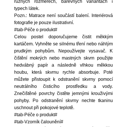
různých rozměrech, barevných variantách i
typech látek.
Pozn.: Matrace není součástí balení. Interiérová
fotografie je pouze ilustrativní.
#tab-Péče o produkt#
Celou postel doporučujeme čistit měkkým
kartáčem. Vyhněte se silnému tření nebo náhlým
prudkým pohybům. Nepoužívejte vysavač. K
čištění mokrých nebo mastných skvrn použijte
hedvábný papír a následně vlhkou měkkou
houbu, která skvrnu rychle absorbuje. Poté
můžete přistoupit k odstranění skvrny pomocí
neutrálního čisticího prostředku a vody.
Znečištěné povrchy čistěte jemnými krouživými
pohyby. Po odstranění skvrny nechte tkaninu
uschnout při pokojové teplotě.
#tab-Péče o produkt#
#tab-Vzorník čalounění#