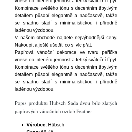
vnese do interiéru jemnost a lehký sváteční třpyt.
Kombinace světlého tónu s decentním třpytivým
detailem působí elegantně a nadčasově, takže
se snadno sladí s minimalistickou i přírodně
laděnou výzdobou.
V našem obchodě najdete nejvýhodnější ceny.
Nakoupit a ještě ušetřit, co si víc přát.
Papírová vánoční dekorace ve tvaru peříčka
vnese do interiéru jemnost a lehký sváteční třpyt.
Kombinace světlého tónu s decentním třpytivým
detailem působí elegantně a nadčasově, takže
se snadno sladí s minimalistickou i přírodně
laděnou výzdobou.
Popis produktu Hübsch Sada dvou bílo zlatých
papírových vánočních ozdob Feather
Výrobce:
Hübsch