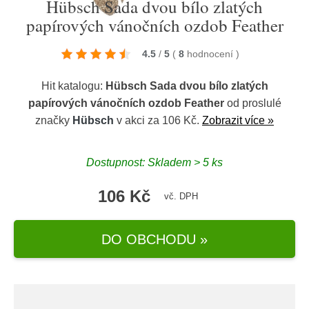
Hübsch Sada dvou bílo zlatých
papírových vánočních ozdob Feather
4.5
/
5
(
8
hodnocení
)
Hit katalogu:
Hübsch Sada dvou bílo zlatých
papírových vánočních ozdob Feather
od proslulé
značky
Hübsch
v akci za 106 Kč.
Zobrazit více »
Dostupnost: Skladem > 5 ks
106 Kč
vč. DPH
DO OBCHODU »