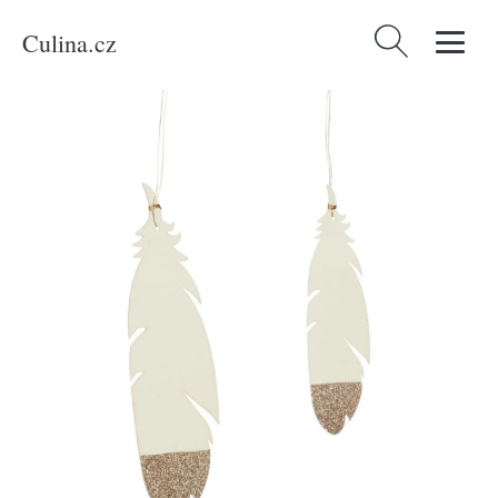
Culina.cz
Vyhledávání
Domů
/
Produkty
/
Bydlení a doplňky
/
Hübsch Sada dvou bílo zlatých
papírových vánočních ozdob Feather