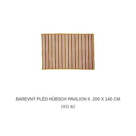
BAREVNÝ PLÉD HÜBSCH PAVILION II. 200 X 140 CM
1931 Kč