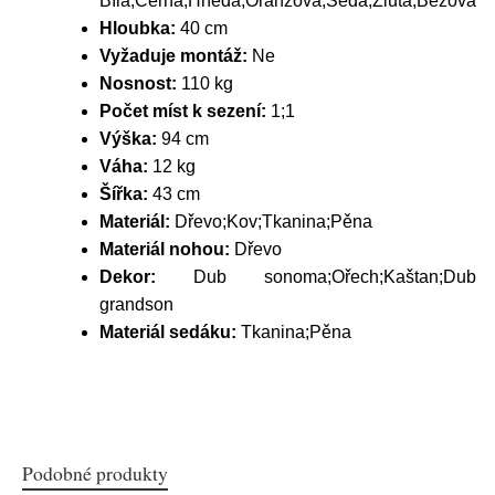
Bílá;Černá;Hnědá;Oranžová;Šedá;Žlutá;Béžová
Hloubka:
40 cm
Vyžaduje montáž:
Ne
Nosnost:
110 kg
Počet míst k sezení:
1;1
Výška:
94 cm
Váha:
12 kg
Šířka:
43 cm
Materiál:
Dřevo;Kov;Tkanina;Pěna
Materiál nohou:
Dřevo
Dekor:
Dub sonoma;Ořech;Kaštan;Dub
grandson
Materiál sedáku:
Tkanina;Pěna
Podobné produkty