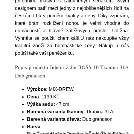
přírodního masivu s čalouněným sedákem. Svým
designem patří mezi jedny z nejoblíbenějších židlí na
českém trhu v poměru kvality a ceny. Díky vzpěrám,
které brání rozklížení nohou je velmi vhodná do
domácností a hlavně zátěžových prostor. Údržba:
Vyhněte se použití chemikálií.U nás nakoupíte vždy
kvalitní zboží za bombastické ceny. Nákup u nás
potěší také vaši peněženku.
Popis produktu Jídelní židle BOSS 10 Tkanina 31A
Dub grandson
Výrobce:
MIX-DREW
Cena:
1139 Kč
Výška sedu:
47 cm
Barevná varianta tkaniny:
Tkanina 31A
Barevná varianta dřeva:
Dub grandson
Barva: