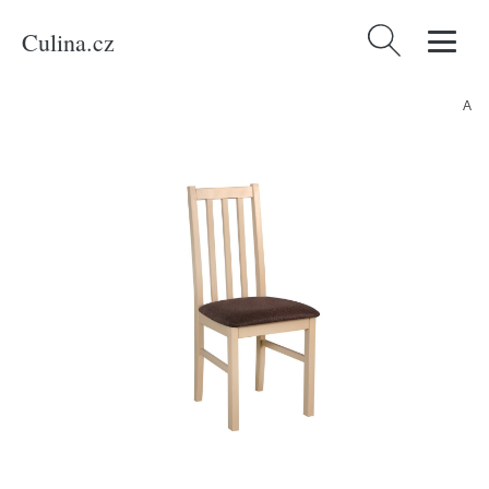
Culina.cz
Vyhledávání
Domů
/
Produkty
/
Nábytek
/
Jídelna
/
Jídelní židle BOSS 10 Tkanina 31A
Dub grandson