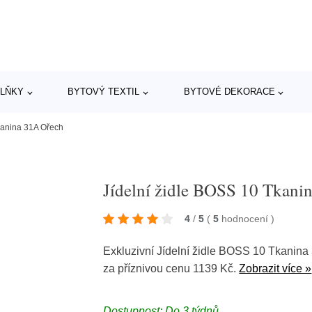
LŇKY
BYTOVÝ TEXTIL
BYTOVÉ DEKORACE
kanina 31A Ořech
Jídelní židle BOSS 10 Tkani
4
/
5
(
5
hodnocení
)
Exkluzivní Jídelní židle BOSS 10 Tkanina
za příznivou cenu 1139 Kč.
Zobrazit více »
Dostupnost: Do 3 týdnů