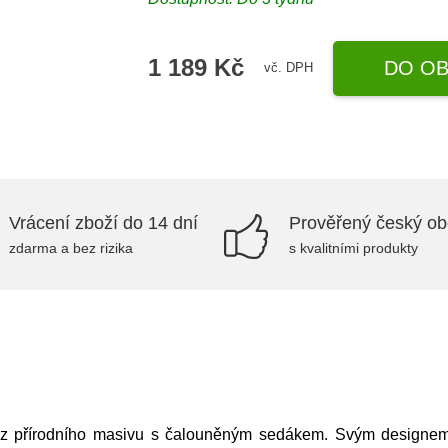
1 189 Kč
DO OB
vč. DPH
Vrácení zboží do 14 dní
Prověřený český o
zdarma a bez rizika
s kvalitními produkty
e z přírodního masivu s čalouněným sedákem. Svým designem p