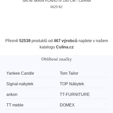
ŠATNÍ SKŘÍŇ FLAVIO IV 150 CM - ČERNÁ
6629 Kč
Přesně
52539
produktů od
467 výrobců
najdete v našem
katalogu
Culina.cz
Oblíbené značky
Yankee Candle
Tom Tailor
Signal-nabytek
TOP Nábytek
ankon
TT-FURNITURE
TT meble
DOMEX