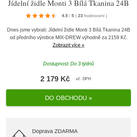
Jídelní židle Monti 3 Bílá Tkanina 24B
4.5
/
5
(
23
hodnocení
)
Dnes jsme vybrali: Jídelní židle Monti 3 Bílá Tkanina 24B
od předního výrobce
MIX-DREW
výhodně za 2159 Kč.
Zobrazit více »
Dostupnost: Do 3 týdnů
2 179 Kč
vč. DPH
DO OBCHODU »
Doprava ZDARMA