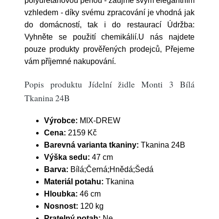
polyuretanovou pěnou - zaujme svým elegantním
vzhledem - díky svému zpracování je vhodná jak
do domácností, tak i do restaurací Údržba:
Vyhněte se použití chemikálií.U nás najdete
pouze produkty prověřených prodejců, Přejeme
vám příjemné nakupování.
Popis produktu Jídelní židle Monti 3 Bílá
Tkanina 24B
Výrobce:
MIX-DREW
Cena:
2159 Kč
Barevná varianta tkaniny:
Tkanina 24B
Výška sedu:
47 cm
Barva:
Bílá;Černá;Hnědá;Šedá
Materiál potahu:
Tkanina
Hloubka:
46 cm
Nosnost:
120 kg
Pratelný potah:
Ne