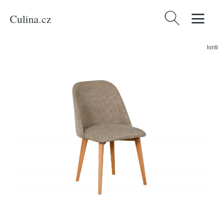
Culina.cz
Vyhledávání
Domů
/
Produkty
/
Bydlení a doplňky
/
Nábytek
/
Jídelna
/
Jídelní židle Monti
3 Bílá Tkanina 24B