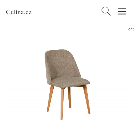
Culina.cz
Vyhledávání
Domů
/
Produkty
/
Bydlení a doplňky
/
Nábytek
/
Jídelna
/
Jídelní židle Monti
3 Dub sonoma Tkanina 13B