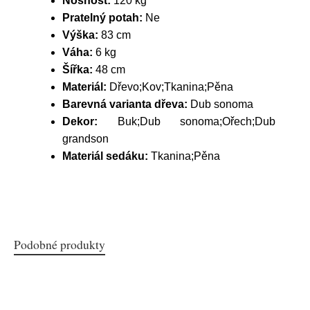
Nosnost:
120 kg
Pratelný potah:
Ne
Výška:
83 cm
Váha:
6 kg
Šířka:
48 cm
Materiál:
Dřevo;Kov;Tkanina;Pěna
Barevná varianta dřeva:
Dub sonoma
Dekor:
Buk;Dub sonoma;Ořech;Dub
grandson
Materiál sedáku:
Tkanina;Pěna
Podobné produkty