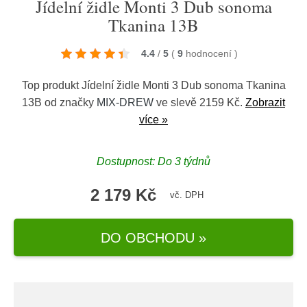
Jídelní židle Monti 3 Dub sonoma
Tkanina 13B
4.4
/
5
(
9
hodnocení
)
Top produkt Jídelní židle Monti 3 Dub sonoma Tkanina
13B od značky
MIX-DREW
ve slevě 2159 Kč.
Zobrazit
více »
Dostupnost: Do 3 týdnů
2 179 Kč
vč. DPH
DO OBCHODU »