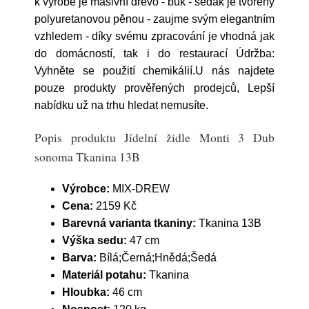
k výrobě je masivní dřevo - buk - sedák je tvořený
polyuretanovou pěnou - zaujme svým elegantním
vzhledem - díky svému zpracování je vhodná jak
do domácností, tak i do restaurací Údržba:
Vyhněte se použití chemikálií.U nás najdete
pouze produkty prověřených prodejců, Lepší
nabídku už na trhu hledat nemusíte.
Popis produktu Jídelní židle Monti 3 Dub
sonoma Tkanina 13B
Výrobce:
MIX-DREW
Cena:
2159 Kč
Barevná varianta tkaniny:
Tkanina 13B
Výška sedu:
47 cm
Barva:
Bílá;Černá;Hnědá;Šedá
Materiál potahu:
Tkanina
Hloubka:
46 cm