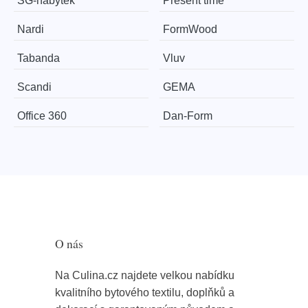
SG-nábytek
Present time
Nardi
FormWood
Tabanda
Vluv
Scandi
GEMA
Office 360
​​​​​Dan-Form
O nás
Na Culina.cz najdete velkou nabídku
kvalitního bytového textilu, doplňků a