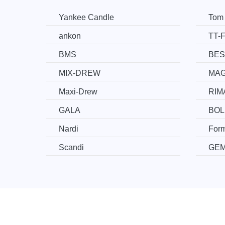
Yankee Candle
Tom 
ankon
TT-
BMS
BES
MIX-DREW
MA
Maxi-Drew
RIM
GALA
BOL
Nardi
For
Scandi
GE