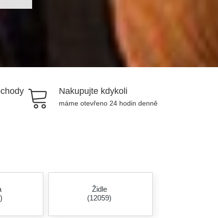
bchody
Nakupujte kdykoli
máme otevřeno 24 hodin denně
a
Židle
)
(12059)