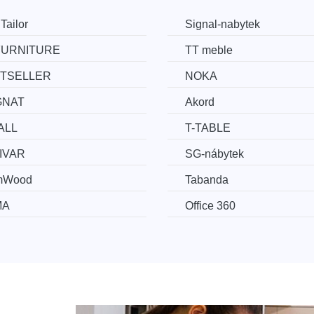
Tailor
Signal-nabytek
FURNITURE
TT meble
TSELLER
NOKA
GNAT
Akord
ALL
T-TABLE
IVAR
SG-nábytek
mWood
Tabanda
MA
Office 360