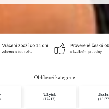
Vrácení zboží do 14 dní
Prověřené české o
zdarma a bez rizika
s kvalitními produkty
Oblíbené kategorie
k
Nábytek
Jídeln
)
(17417)
(12177