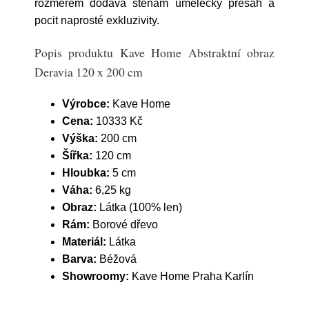
rozměrem dodává stěnám umělecký přesah a
pocit naprosté exkluzivity.
Popis produktu Kave Home Abstraktní obraz
Deravia 120 x 200 cm
Výrobce:
Kave Home
Cena:
10333 Kč
Výška:
200 cm
Šířka:
120 cm
Hloubka:
5 cm
Váha:
6,25 kg
Obraz:
Látka (100% len)
Rám:
Borové dřevo
Materiál:
Látka
Barva:
Béžová
Showroomy:
Kave Home Praha Karlín