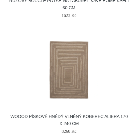
RŮŽOVÝ BOUCLÉ POTAH NA TABURET KAVE HOME KAELI
60 CM
1623 Kč
WOOOD PÍSKOVĚ HNĚDÝ VLNĚNÝ KOBEREC ALIERA 170
X 240 CM
8260 Kč