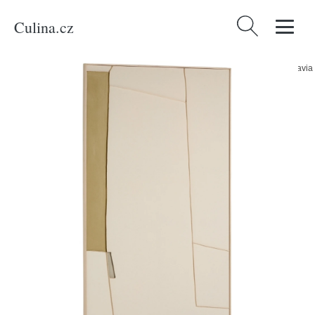
Culina.cz
Vyhledávání
Domů
/
Produkty
/
Bydlení a doplňky
/
Kave Home Abstraktní obraz Deravia
120 x 200 cm