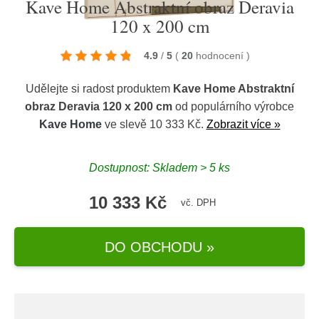
Kave Home Abstraktní obraz Deravia
120 x 200 cm
4.9
/
5
(
20
hodnocení
)
Udělejte si radost produktem
Kave Home Abstraktní
obraz Deravia 120 x 200 cm
od populárního výrobce
Kave Home
ve slevě 10 333 Kč.
Zobrazit více »
Dostupnost: Skladem > 5 ks
10 333 Kč
vč. DPH
DO OBCHODU »