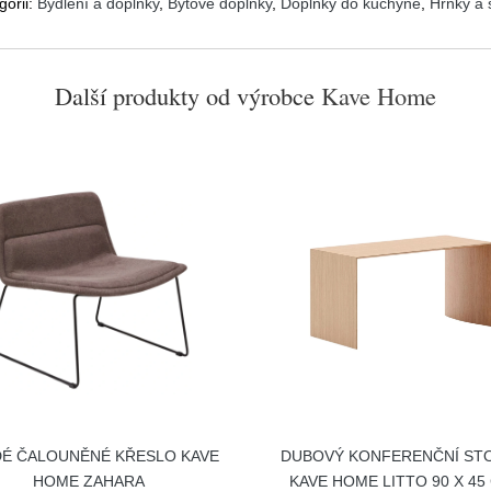
gorii:
Bydlení a doplňky
,
Bytové doplňky
,
Doplňky do kuchyně
,
Hrnky a 
Další produkty od výrobce
Kave Home
É ČALOUNĚNÉ KŘESLO KAVE
DUBOVÝ KONFERENČNÍ ST
HOME ZAHARA
KAVE HOME LITTO 90 X 45