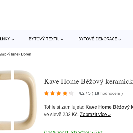
LŇKY
BYTOVÝ TEXTIL
BYTOVÉ DEKORACE
mický hrnek Doren
Kave Home Béžový keramick
4.2
/
5
(
16
hodnocení
)
Tohle si zamilujete:
Kave Home Béžový k
ve slevě 232 Kč.
Zobrazit více »
Dostupnost: Skladem > 5 ks