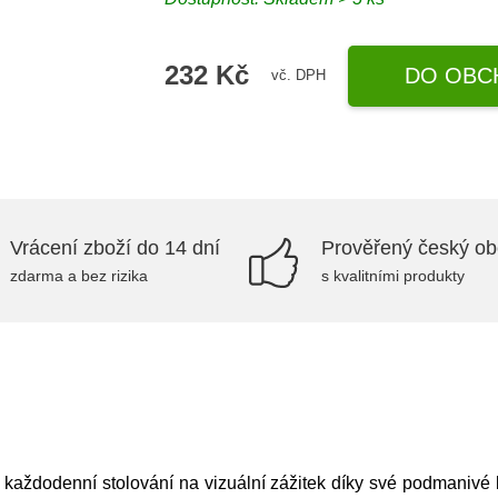
232 Kč
DO OBC
vč. DPH
Vrácení zboží do 14 dní
Prověřený český o
zdarma a bez rizika
s kvalitními produkty
aždodenní stolování na vizuální zážitek díky své podmanivé 