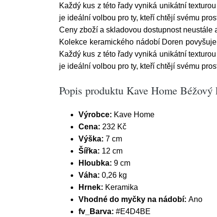
Každý kus z této řady vyniká unikátní texturou
je ideální volbou pro ty, kteří chtějí svému 
Ceny zboží a skladovou dostupnost neustále a
Kolekce keramického nádobí Doren povyšuje k
Každý kus z této řady vyniká unikátní texturou
je ideální volbou pro ty, kteří chtějí svému 
Popis produktu Kave Home Béžový 
Výrobce:
Kave Home
Cena:
232 Kč
Výška:
7 cm
Šířka:
12 cm
Hloubka:
9 cm
Váha:
0,26 kg
Hrnek:
Keramika
Vhodné do myčky na nádobí:
Ano
fv_Barva:
#E4D4BE