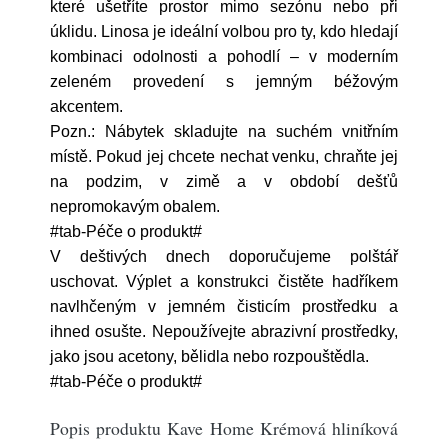
které ušetříte prostor mimo sezónu nebo při
úklidu. Linosa je ideální volbou pro ty, kdo hledají
kombinaci odolnosti a pohodlí – v moderním
zeleném provedení s jemným béžovým
akcentem.
Pozn.: Nábytek skladujte na suchém vnitřním
místě. Pokud jej chcete nechat venku, chraňte jej
na podzim, v zimě a v období dešťů
nepromokavým obalem.
#tab-Péče o produkt#
V deštivých dnech doporučujeme polštář
uschovat. Výplet a konstrukci čistěte hadříkem
navlhčeným v jemném čisticím prostředku a
ihned osušte. Nepoužívejte abrazivní prostředky,
jako jsou acetony, bělidla nebo rozpouštědla.
#tab-Péče o produkt#
Popis produktu Kave Home Krémová hliníková