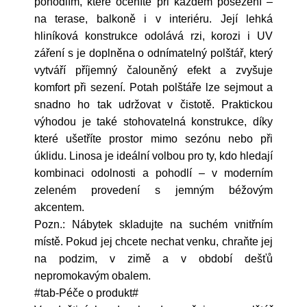
pohodlím, které oceníte při každém posezení –
na terase, balkoně i v interiéru. Její lehká
hliníková konstrukce odolává rzi, korozi i UV
záření s je doplněna o odnímatelný polštář, který
vytváří příjemný čalouněný efekt a zvyšuje
komfort při sezení. Potah polštáře lze sejmout a
snadno ho tak udržovat v čistotě. Praktickou
výhodou je také stohovatelná konstrukce, díky
které ušetříte prostor mimo sezónu nebo při
úklidu. Linosa je ideální volbou pro ty, kdo hledají
kombinaci odolnosti a pohodlí – v moderním
zeleném provedení s jemným béžovým
akcentem.
Pozn.: Nábytek skladujte na suchém vnitřním
místě. Pokud jej chcete nechat venku, chraňte jej
na podzim, v zimě a v období dešťů
nepromokavým obalem.
#tab-Péče o produkt#