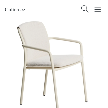
Culina.cz
Vyhledávání
Domů
/
Produkty
/
Bydlení a doplňky
/
Kave Home Krémová hliníková
zahradní židle Linosa s polštářem