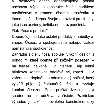
V deštivých dnech doporučujeme polštář
uschovat. Výplet a konstrukci čistěte hadříkem
navlhčeným v jemném čisticím prostředku a
ihned osušte. Nepoužívejte abrazivní prostředky,
jako jsou acetony, bělidla nebo rozpouštědla.
#tab-Péče o produkt#
Doporučujeme také ostatní produkty z nabídky e-
shopu. Úspora a spokojenost z nákupu, záleží
nám na vaší spokojenosti.
Zahradní židle Linosa spojuje funkční design s
pohodlím, které oceníte při každém posezení –
na terase, balkoně i v interiéru. Její lehká
hliníková konstrukce odolává rzi, korozi i UV
záření s je doplněna o odnímatelný polštář, který
vytváří příjemný čalouněný efekt a zvyšuje
komfort při sezení. Potah polštáře lze sejmout a
snadno ho tak udržovat v čistotě. Praktickou
výhodou je také stohovatelná konstrukce, díky