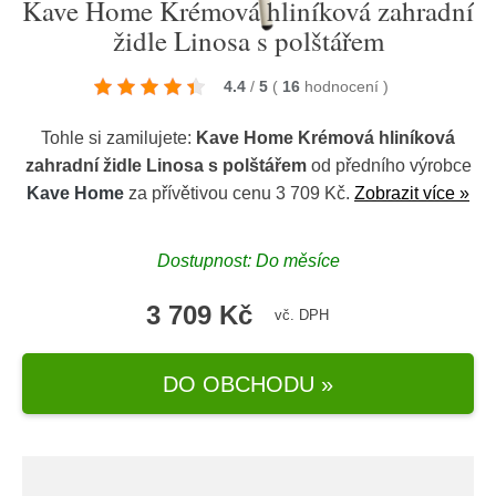
Kave Home Krémová hliníková zahradní
židle Linosa s polštářem
4.4
/
5
(
16
hodnocení
)
Tohle si zamilujete:
Kave Home Krémová hliníková
zahradní židle Linosa s polštářem
od předního výrobce
Kave Home
za přívětivou cenu 3 709 Kč.
Zobrazit více »
Dostupnost: Do měsíce
3 709 Kč
vč. DPH
DO OBCHODU »