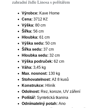
zahradní židle Linosa s polštářem
Výrobce:
Kave Home
Cena:
3712 Kč
Výška:
80 cm
Šířka:
56 cm
Hloubka:
61 cm
Výška sedu:
50 cm
Šířka sedu:
37 cm
Hloubka sedu:
32 cm
Výška područek:
62 cm
Váha:
3,45 kg
Max. nosnost:
130 kg
Stohovatelnost:
Až 8 kusů
Konstrukce:
Hliník
Odolnost:
Rez, koroze, UV záření
Polštář:
Syntetická tkanina
Odnímatelný potah:
Ano