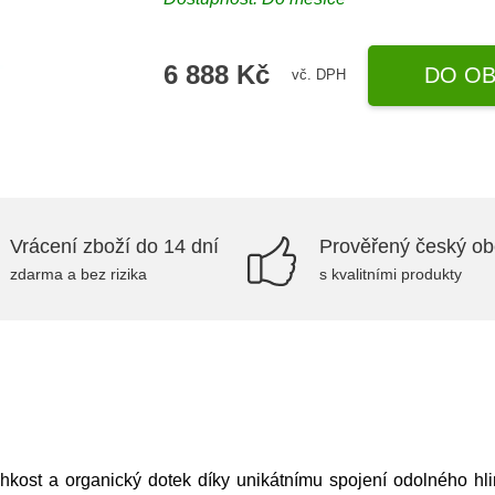
6 888 Kč
DO OB
vč. DPH
Vrácení zboží do 14 dní
Prověřený český o
zdarma a bez rizika
s kvalitními produkty
lehkost a organický dotek díky unikátnímu spojení odolného hl