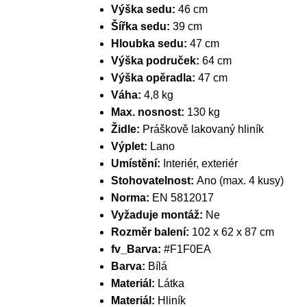
Výška sedu:
46 cm
Šířka sedu:
39 cm
Hloubka sedu:
47 cm
Výška područek:
64 cm
Výška opěradla:
47 cm
Váha:
4,8 kg
Max. nosnost:
130 kg
Židle:
Práškově lakovaný hliník
Výplet:
Lano
Umístění:
Interiér, exteriér
Stohovatelnost:
Ano (max. 4 kusy)
Norma:
EN 5812017
Vyžaduje montáž:
Ne
Rozměr balení:
102 x 62 x 87 cm
fv_Barva:
#F1F0EA
Barva:
Bílá
Materiál:
Látka
Materiál:
Hliník