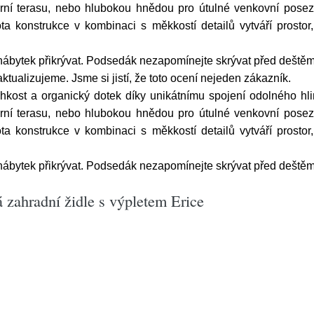
rní terasu, nebo hlubokou hnědou pro útulné venkovní posezení
ota konstrukce v kombinaci s měkkostí detailů vytváří prosto
nábytek přikrývat. Podsedák nezapomínejte skrývat před deštěm
tualizujeme. Jsme si jistí, že toto ocení nejeden zákazník.
lehkost a organický dotek díky unikátnímu spojení odolného hl
rní terasu, nebo hlubokou hnědou pro útulné venkovní posezení
ota konstrukce v kombinaci s měkkostí detailů vytváří prosto
nábytek přikrývat. Podsedák nezapomínejte skrývat před deštěm
zahradní židle s výpletem Erice