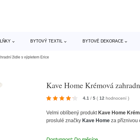
LŇKY
BYTOVÝ TEXTIL
BYTOVÉ DEKORACE
adní židle s výpletem Erice
Kave Home Krémová zahradní 
4.1
/
5
(
12
hodnocení
)
Velmi oblíbený produkt
Kave Home Krémov
proslulé značky
Kave Home
za příznivou
Dostupnost: Do měsíce