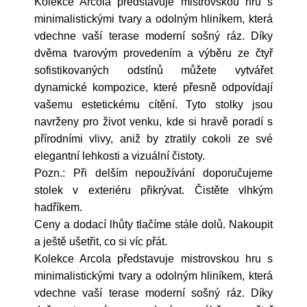
Kolekce Arcola představuje mistrovskou hru s
minimalistickými tvary a odolným hliníkem, která
vdechne vaší terase moderní sošný ráz. Díky
dvěma tvarovým provedením a výběru ze čtyř
sofistikovaných odstínů můžete vytvářet
dynamické kompozice, které přesně odpovídají
vašemu estetickému cítění. Tyto stolky jsou
navrženy pro život venku, kde si hravě poradí s
přírodními vlivy, aniž by ztratily cokoli ze své
elegantní lehkosti a vizuální čistoty.
Pozn.: Při delším nepoužívání doporučujeme
stolek v exteriéru přikrývat. Čistěte vlhkým
hadříkem.
Ceny a dodací lhůty tlačíme stále dolů. Nakoupit
a ještě ušetřit, co si víc přát.
Kolekce Arcola představuje mistrovskou hru s
minimalistickými tvary a odolným hliníkem, která
vdechne vaší terase moderní sošný ráz. Díky