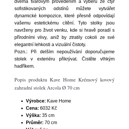
dvěma tvarovým provedením a výběru ze čtyř
sofistikovaných odstínů můžete vytvářet
dynamické kompozice, které přesně odpovídají
vašemu estetickému cítění. Tyto stolky jsou
navrženy pro život venku, kde si hravě poradí s
přírodními vlivy, aniž by ztratily cokoli ze své
elegantní lehkosti a vizuální čistoty.
Pozn.: Při delším nepoužívání doporučujeme
stolek v exteriéru přikrývat. Čistěte vlhkým
hadříkem.
Popis produktu Kave Home Krémový kovový
zahradní stolek Arcola Ø 70 cm
Výrobce:
Kave Home
Cena:
6032 Kč
Výška:
35 cm
Průměr:
70 cm