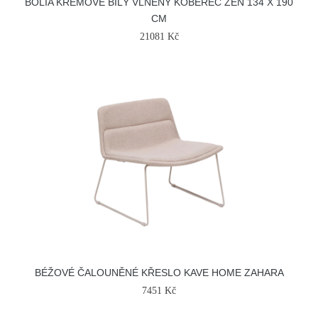
BOLIA KRÉMOVĚ BÍLÝ VLNĚNÝ KOBEREC ZEN 134 X 190
CM
21081 Kč
BÉŽOVÉ ČALOUNĚNÉ KŘESLO KAVE HOME ZAHARA
7451 Kč