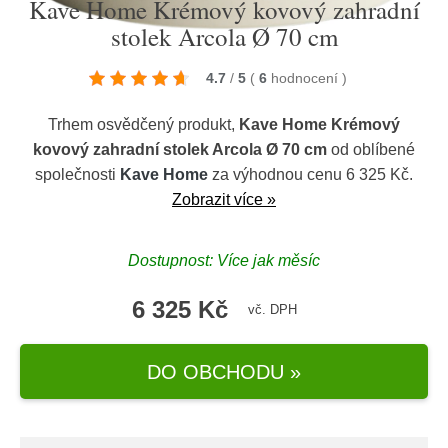
Kave Home Krémový kovový zahradní
stolek Arcola Ø 70 cm
4.7
/
5
(
6
hodnocení
)
Trhem osvědčený produkt,
Kave Home Krémový
kovový zahradní stolek Arcola Ø 70 cm
od oblíbené
společnosti
Kave Home
za výhodnou cenu 6 325 Kč.
Zobrazit více »
Dostupnost: Více jak měsíc
6 325 Kč
vč. DPH
DO OBCHODU »