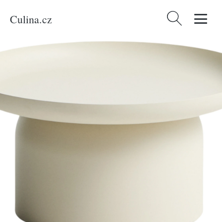
Culina.cz
Vyhledávání
Domů
/
Produkty
/
Bydlení a doplňky
/
Kave Home Krémový kovový
zahradní stolek Arcola Ø 70 cm