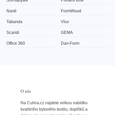
SG-nábytek
Present time
Nardi
FormWood
Tabanda
Vluv
Scandi
GEMA
Office 360
​​​​​Dan-Form
O nás
Na Culina.cz najdete velkou nabídku
kvalitního bytového textilu, doplňků a