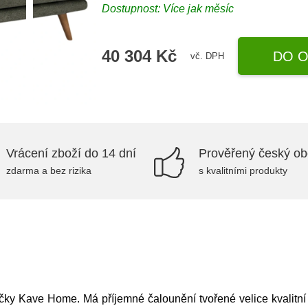
Dostupnost: Více jak měsíc
40 304 Kč
DO O
vč. DPH
Vrácení zboží do 14 dní
Prověřený český o
zdarma a bez rizika
s kvalitními produkty
y Kave Home. Má příjemné čalounění tvořené velice kvalitní ži