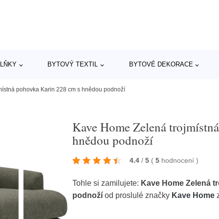
LŇKY
BYTOVÝ TEXTIL
BYTOVÉ DEKORACE
ístná pohovka Karin 228 cm s hnědou podnoží
Kave Home Zelená trojmístná
hnědou podnoží
4.4
/
5
(
5
hodnocení
)
Tohle si zamilujete:
Kave Home Zelená tr
podnoží
od proslulé značky
Kave Home
z