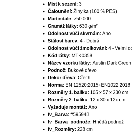
Míst k sezení:
3
Čalounění:
Žinylka (100 % PES)
Martindale:
>50.000
Gramáž látky:
630 g/m²
Odolnost vůči skvrnám:
Ano
Stálost barev:
4 - Dobrá
Odolnost vůči žmolkování:
4 - Velmi d
Kód látky:
MTK0358
Název vzorku látky:
Austin Dark Green
Podnož:
Bukové dřevo
Dekor dřeva:
Ořech
Norma:
EN 12520:2015+EN1022:2018
Rozměry 1. balíku:
105 x 57 x 230 cm
Rozměry 2. balíku:
12 x 30 x 12x cm
Vyžaduje montáž:
Ano
fv_Barva:
#59594B
fv_Barva_podnože:
Hnědá podnož
fv_Rozměry:
228 cm