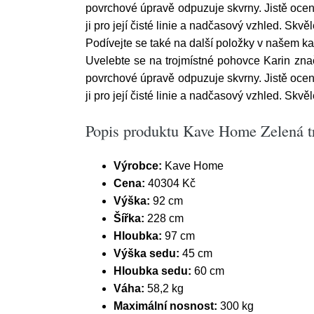
povrchové úpravě odpuzuje skvrny. Jistě ocení
ji pro její čisté linie a nadčasový vzhled. Skvě
Podívejte se také na další položky v našem kat
Uvelebte se na trojmístné pohovce Karin značk
povrchové úpravě odpuzuje skvrny. Jistě ocení
ji pro její čisté linie a nadčasový vzhled. Skvě
Popis produktu Kave Home Zelená t
Výrobce:
Kave Home
Cena:
40304 Kč
Výška:
92 cm
Šířka:
228 cm
Hloubka:
97 cm
Výška sedu:
45 cm
Hloubka sedu:
60 cm
Váha:
58,2 kg
Maximální nosnost:
300 kg