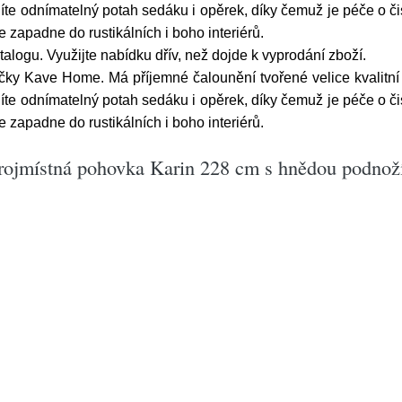
te odnímatelný potah sedáku i opěrek, díky čemuž je péče o či
le zapadne do rustikálních i boho interiérů.
alogu. Využijte nabídku dřív, než dojde k vyprodání zboží.
y Kave Home. Má příjemné čalounění tvořené velice kvalitní ži
te odnímatelný potah sedáku i opěrek, díky čemuž je péče o či
le zapadne do rustikálních i boho interiérů.
rojmístná pohovka Karin 228 cm s hnědou podnož