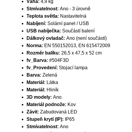
Váha:
4,9 kg
Stmívatelnost:
Ano - 3 úrovně
Teplota světla:
Nastavitelná
Nabíjení:
Solární panel / USB
USB nabíječka:
Součástí balení
Dálkový ovladač:
Ano (není součástí)
Norma:
EN 550152013, EN 615472009
Rozměr balíku:
26,5 x 47,5 x 52 cm
fv_Barva:
#504F3D
fv_Provedení:
Stojací lampa
Barva:
Zelená
Materiál:
Látka
Materiál:
Hliník
3D modely:
Ano
Materiál podnože:
Kov
Závit:
Zabudovaná LED
Stupeň krytí (IP):
IP65
Stmívatelnost:
Ano