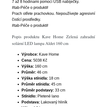
7 až 8 hodinami pomocí USB nabíječky.
#tab-Péče o produkt#
Prach otřete prachovkou. Nepoužívejte agresivní
čistící prostředky.
#tab-Péče o produkt#
Popis produktu Kave Home Zelená zahradní
solární LED lampa Aldet 160 cm
Výrobce:
Kave Home
Cena:
5038 Kč
Výška:
160 cm
Průměr:
46 cm
Výška stínidla:
18 cm
Průměr stínidla:
45 cm
Průměr podstavy:
33 cm
Stínidlo:
Pletené lano
Podstava:
Lakovaný hliník