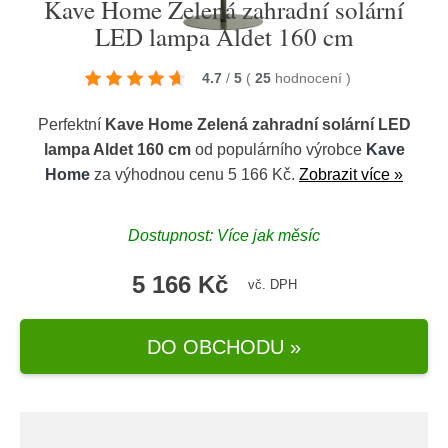
Kave Home Zelená zahradní solární
LED lampa Aldet 160 cm
4.7
/
5
(
25
hodnocení
)
Perfektní
Kave Home Zelená zahradní solární LED
lampa Aldet 160 cm
od populárního výrobce
Kave
Home
za výhodnou cenu 5 166 Kč.
Zobrazit více »
Dostupnost: Více jak měsíc
5 166 Kč
vč. DPH
DO OBCHODU »