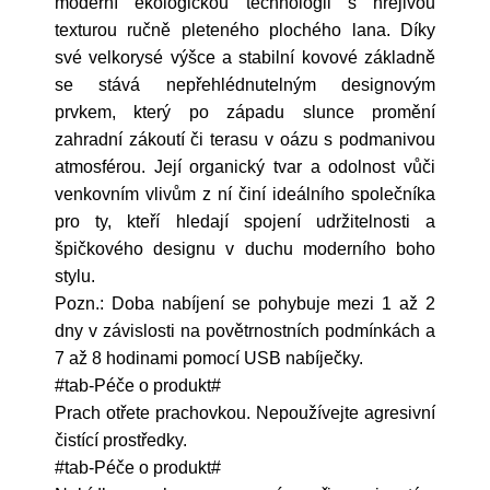
moderní ekologickou technologii s hřejivou
texturou ručně pleteného plochého lana. Díky
své velkorysé výšce a stabilní kovové základně
se stává nepřehlédnutelným designovým
prvkem, který po západu slunce promění
zahradní zákoutí či terasu v oázu s podmanivou
atmosférou. Její organický tvar a odolnost vůči
venkovním vlivům z ní činí ideálního společníka
pro ty, kteří hledají spojení udržitelnosti a
špičkového designu v duchu moderního boho
stylu.
Pozn.: Doba nabíjení se pohybuje mezi 1 až 2
dny v závislosti na povětrnostních podmínkách a
7 až 8 hodinami pomocí USB nabíječky.
#tab-Péče o produkt#
Prach otřete prachovkou. Nepoužívejte agresivní
čistící prostředky.
#tab-Péče o produkt#