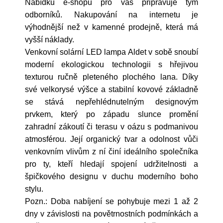
Nabídku e-shopu pro vás připravuje tým
odborníků. Nakupování na internetu je
výhodnější než v kamenné prodejně, která má
vyšší náklady.
Venkovní solární LED lampa Aldet v sobě snoubí
moderní ekologickou technologii s hřejivou
texturou ručně pleteného plochého lana. Díky
své velkorysé výšce a stabilní kovové základně
se stává nepřehlédnutelným designovým
prvkem, který po západu slunce promění
zahradní zákoutí či terasu v oázu s podmanivou
atmosférou. Její organický tvar a odolnost vůči
venkovním vlivům z ní činí ideálního společníka
pro ty, kteří hledají spojení udržitelnosti a
špičkového designu v duchu moderního boho
stylu.
Pozn.: Doba nabíjení se pohybuje mezi 1 až 2
dny v závislosti na povětrnostních podmínkách a