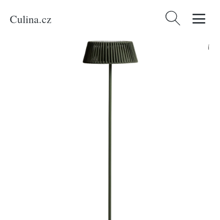
Culina.cz
Vyhledávání
Domů
/
Produkty
/
Dílna, stavba, zahrada
/
Kave Home Zelená zahradní
solární LED lampa Aldet 160 cm