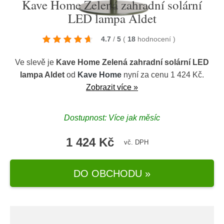
Kave Home Zelená zahradní solární
LED lampa Aldet
4.7
/
5
(
18
hodnocení
)
Ve slevě je
Kave Home Zelená zahradní solární LED
lampa Aldet
od
Kave Home
nyní za cenu 1 424 Kč.
Zobrazit více »
Dostupnost: Více jak měsíc
1 424 Kč
vč. DPH
DO OBCHODU »