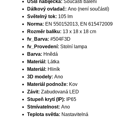
USB nabíječka:
Součástí balení
Dálkový ovladač:
Ano (není součástí)
Světelný tok:
105 lm
Norma:
EN 550152013, EN 615472009
Rozměr balíku:
13 x 18 x 18 cm
fv_Barva:
#504F3D
fv_Provedení:
Stolní lampa
Barva:
Hnědá
Materiál:
Látka
Materiál:
Hliník
3D modely:
Ano
Materiál podnože:
Kov
Závit:
Zabudovaná LED
Stupeň krytí (IP):
IP65
Stmívatelnost:
Ano
Teplota světla:
Nastavitelná