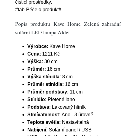
čistící prostředky.
#tab-Péče o produkt#
Popis produktu Kave Home Zelená zahradní
solární LED lampa Aldet
Výrobce:
Kave Home
Cena:
1211 Kč
Výška:
30 cm
Průměr:
16 cm
Výška stínidla:
8 cm
Průměr stínidla:
16 cm
Průměr podstavy:
11 cm
Stínidlo:
Pletené lano
Podstava:
Lakovaný hliník
Stmívatelnost:
Ano - 3 úrovně
Teplota světla:
Nastavitelná
Nabíjení:
Solární panel / USB