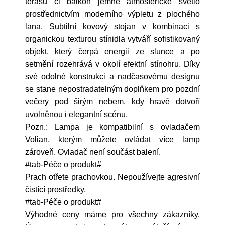
terasu či balkon jemné atmosférické světlo
prostřednictvím moderního výpletu z plochého
lana. Subtilní kovový stojan v kombinaci s
organickou texturou stínidla vytváří sofistikovaný
objekt, který čerpá energii ze slunce a po
setmění rozehrává v okolí efektní stínohru. Díky
své odolné konstrukci a nadčasovému designu
se stane nepostradatelným doplňkem pro pozdní
večery pod širým nebem, kdy hravě dotvoří
uvolněnou i elegantní scénu.
Pozn.: Lampa je kompatibilní s ovladačem
Volian, kterým můžete ovládat více lamp
zároveň.
Ovladač není součást balení.
#tab-Péče o produkt#
Prach otřete prachovkou. Nepoužívejte agresivní
čistící prostředky.
#tab-Péče o produkt#
Výhodné ceny máme pro všechny zákazníky.