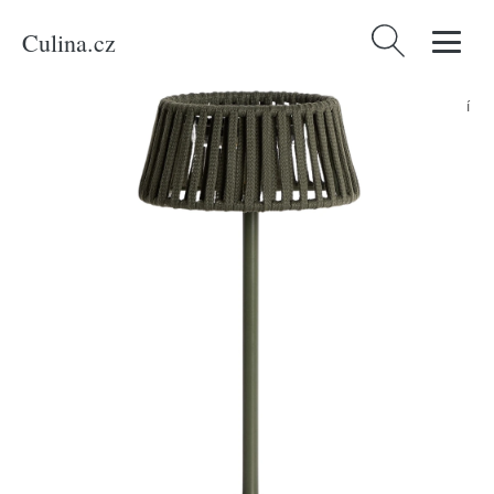
Culina.cz
Vyhledávání
Domů
/
Produkty
/
Dílna, stavba, zahrada
/
Kave Home Zelená zahradní
solární LED lampa Aldet