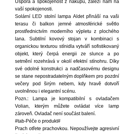
Úspora a spokojenost z nákupu, záleží nám na
vaší spokojenosti.
Solární LED stolní lampa Aldet přináší na vaši
terasu či balkon jemné atmosférické světlo
prostřednictvím moderního výpletu z plochého
lana. Subtilní kovový stojan v kombinaci s
organickou texturou stínidla vytváří sofistikovaný
objekt, který čerpá energii ze slunce a po
setmění rozehrává v okolí efektní stínohru. Díky
své odolné konstrukci a nadčasovému designu
se stane nepostradatelným doplňkem pro pozdní
večery pod širým nebem, kdy hravě dotvoří
uvolněnou i elegantní scénu.
Pozn.: Lampa je kompatibilní s ovladačem
Volian, kterým můžete ovládat více lamp
zároveň.
Ovladač není součást balení.
#tab-Péče o produkt#
Prach otřete prachovkou. Nepoužívejte agresivní