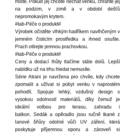
místě. Pokud jej chcete nechat venku, chraňte jej
na podzim, v zimě a v období dešťů
nepromokavým krytem.
#tab-Péče o produkt#
Výrobek očistěte vlhkým hadříkem navlhčeným v
jemném čisticím prostředku a ihned osušte.
Prach otírejte jemnou prachovkou.
#tab-Péče o produkt#
Ceny a dodací lhůty tlačíme stále dolů. Lepší
nabídku už na trhu hledat nemusíte.
Série Atrani je navržena pro chvíle, kdy chcete
zpomalit a užívat si pobyt venku v naprostém
pohodlí. Spojuje lehký, vzdušný design s
vysokou odolností materiálů, díky čemuž je
ideální volbou pro terasu, zahradu i
balkon. Sedák a opěradlo jsou ručně tkané z
lanové šňůry odolné vůči UV záření, která
poskytuje příjemnou oporu a zároveň si