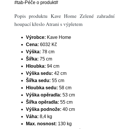
#tab-Péče o produkt#
Popis produktu Kave Home Zelené zahradní
houpací křeslo Atrani s výpletem
Výrobce:
Kave Home
Cena:
6032 Kč
Výška:
78 cm
Šířka:
75 cm
Hloubka:
94 cm
Výška sedu:
42 cm
Šířka sedu:
55 cm
Hloubka sedu:
58 cm
Výška opěradla:
53 cm
Šířka opěradla:
55 cm
Výška podnože:
40 cm
Váha:
8,4 kg
Max. nosnost:
130 kg