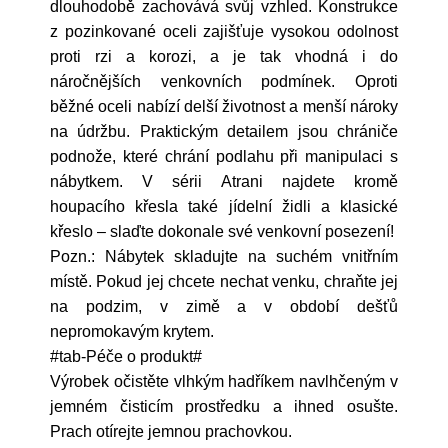
dlouhodobě zachovává svůj vzhled. Konstrukce
z pozinkované oceli zajišťuje vysokou odolnost
proti rzi a korozi, a je tak vhodná i do
náročnějších venkovních podmínek. Oproti
běžné oceli nabízí delší životnost a menší nároky
na údržbu. Praktickým detailem jsou chrániče
podnože, které chrání podlahu při manipulaci s
nábytkem. V sérii Atrani najdete kromě
houpacího křesla také jídelní židli a klasické
křeslo – slaďte dokonale své venkovní posezení!
Pozn.: Nábytek skladujte na suchém vnitřním
místě. Pokud jej chcete nechat venku, chraňte jej
na podzim, v zimě a v období dešťů
nepromokavým krytem.
#tab-Péče o produkt#
Výrobek očistěte vlhkým hadříkem navlhčeným v
jemném čisticím prostředku a ihned osušte.
Prach otírejte jemnou prachovkou.