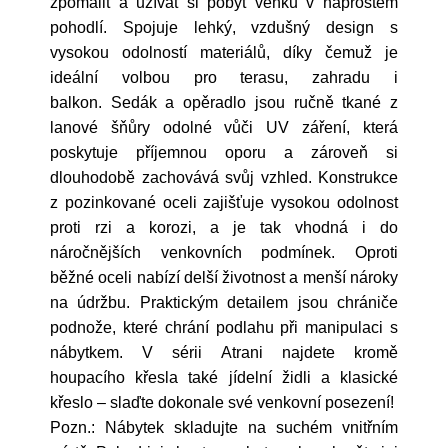
zpomalit a užívat si pobyt venku v naprostém
pohodlí. Spojuje lehký, vzdušný design s
vysokou odolností materiálů, díky čemuž je
ideální volbou pro terasu, zahradu i
balkon. Sedák a opěradlo jsou ručně tkané z
lanové šňůry odolné vůči UV záření, která
poskytuje příjemnou oporu a zároveň si
dlouhodobě zachovává svůj vzhled. Konstrukce
z pozinkované oceli zajišťuje vysokou odolnost
proti rzi a korozi, a je tak vhodná i do
náročnějších venkovních podmínek. Oproti
běžné oceli nabízí delší životnost a menší nároky
na údržbu. Praktickým detailem jsou chrániče
podnože, které chrání podlahu při manipulaci s
nábytkem. V sérii Atrani najdete kromě
houpacího křesla také jídelní židli a klasické
křeslo – slaďte dokonale své venkovní posezení!
Pozn.: Nábytek skladujte na suchém vnitřním