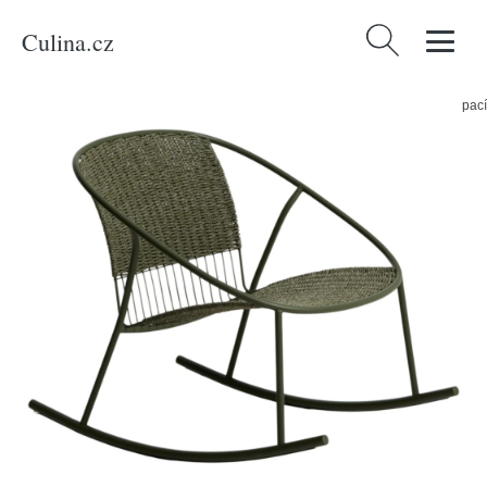
Culina.cz
Vyhledávání
Domů
/
Produkty
/
Bydlení a doplňky
/
Kave Home Zelené zahradní houpací
křeslo Atrani s výpletem