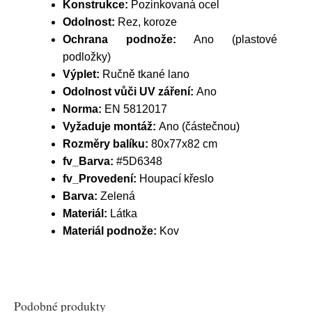
Konstrukce:
Pozinkovaná ocel
Odolnost:
Rez, koroze
Ochrana podnože:
Ano (plastové
podložky)
Výplet:
Ručně tkané lano
Odolnost vůči UV záření:
Ano
Norma:
EN 5812017
Vyžaduje montáž:
Ano (částečnou)
Rozměry balíku:
80x77x82 cm
fv_Barva:
#5D6348
fv_Provedení:
Houpací křeslo
Barva:
Zelená
Materiál:
Látka
Materiál podnože:
Kov
Podobné produkty