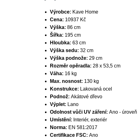
Výrobce:
Kave Home
Cena:
10937 Kč
Výška:
86 cm
Šířka:
195 cm
Hloubka:
63 cm
Výška sedu:
32 cm
Výška podnože:
29 cm
Rozměr opěradla:
28 x 53,5 cm
Váha:
16 kg
Max. nosnost:
130 kg
Konstrukce:
Lakovaná ocel
Podnož:
Akátové dřevo
Výplet:
Lano
Odolnost vůči UV záření:
Ano - úroveň
Umístění:
Interiér, exteriér
Norma:
EN 581:2017
Certifikace FSC:
Ano