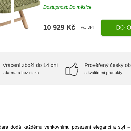
Dostupnost: Do měsíce
10 929 Kč
DO O
vč. DPH
Vrácení zboží do 14 dní
Prověřený český o
zdarma a bez rizika
s kvalitními produkty
ara dodá každému venkovnímu posezení eleganci a styl – 