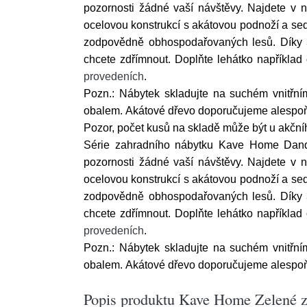
pozornosti žádné vaší návštěvy. Najdete v ní
ocelovou konstrukcí s akátovou podnoží a sed
zodpovědně obhospodařovaných lesů. Díky 3 
chcete zdřímnout. Doplňte lehátko například
provedeních
.
Pozn.: Nábytek skladujte na suchém vnitřn
obalem.
Akátové dřevo doporučujeme alespoň
Pozor, počet kusů na skladě může být u akční
Série zahradního nábytku Kave Home Dand
pozornosti žádné vaší návštěvy. Najdete v ní
ocelovou konstrukcí s akátovou podnoží a sed
zodpovědně obhospodařovaných lesů. Díky 3 
chcete zdřímnout. Doplňte lehátko například
provedeních
.
Pozn.: Nábytek skladujte na suchém vnitřn
obalem.
Akátové dřevo doporučujeme alespoň
Popis produktu Kave Home Zelené z