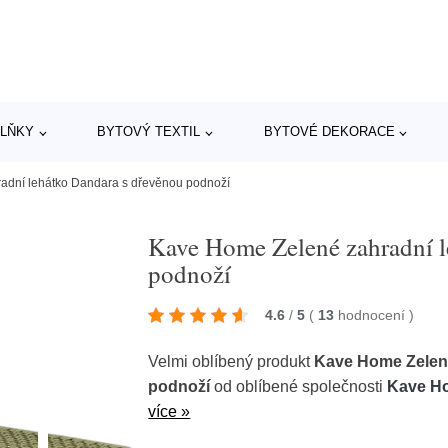
LŇKY
BYTOVÝ TEXTIL
BYTOVÉ DEKORACE
adní lehátko Dandara s dřevěnou podnoží
Kave Home Zelené zahradní l
podnoží
4.6
/
5
(
13
hodnocení
)
Velmi oblíbený produkt
Kave Home Zelené
podnoží
od oblíbené společnosti
Kave H
více »