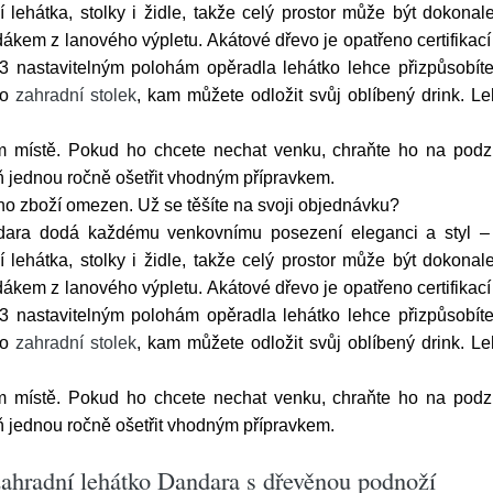
 lehátka, stolky i židle, takže celý prostor může být dokona
ákem z lanového výpletu. Akátové dřevo je opatřeno certifikac
nastavitelným polohám opěradla lehátko lehce přizpůsobíte
 o
zahradní stolek
, kam můžete odložit svůj oblíbený drink. Le
ím místě. Pokud ho chcete nechat venku, chraňte ho na po
 jednou ročně ošetřit vhodným přípravkem.
ho zboží omezen. Už se těšíte na svoji objednávku?
ara dodá každému venkovnímu posezení eleganci a styl – 
 lehátka, stolky i židle, takže celý prostor může být dokona
ákem z lanového výpletu. Akátové dřevo je opatřeno certifikac
nastavitelným polohám opěradla lehátko lehce přizpůsobíte
 o
zahradní stolek
, kam můžete odložit svůj oblíbený drink. Le
ím místě. Pokud ho chcete nechat venku, chraňte ho na po
 jednou ročně ošetřit vhodným přípravkem.
ahradní lehátko Dandara s dřevěnou podnoží