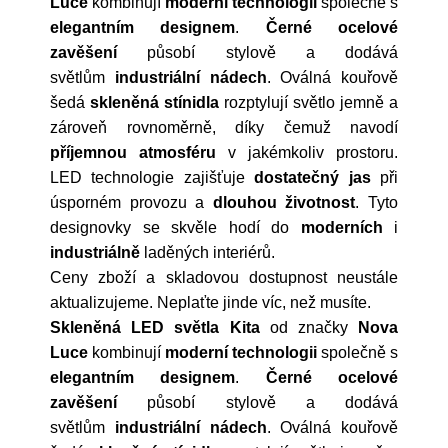
Luce
kombinují
moderní technologii
společně s
elegantním designem
.
Černé ocelové
zavěšení
působí stylově a dodává
světlům
industriální nádech
. Oválná kouřově
šedá
skleněná stínidla
rozptylují světlo jemně a
zároveň rovnoměrně, díky čemuž navodí
příjemnou atmosféru
v jakémkoliv prostoru.
LED technologie zajišťuje
dostatečný jas
při
úsporném provozu a
dlouhou životnost
.
Tyto
designovky
se skvěle hodí do
moderních
i
industriálně
laděných interiérů.
Ceny zboží a skladovou dostupnost neustále
aktualizujeme. Neplaťte jinde víc, než musíte.
Skleněná LED světla Kita
od značky
Nova
Luce
kombinují
moderní technologii
společně s
elegantním designem
.
Černé ocelové
zavěšení
působí stylově a dodává
světlům
industriální nádech
. Oválná kouřově