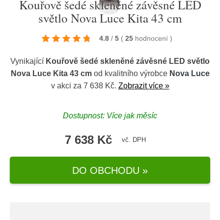
Kouřově šedé skleněné závěsné LED
světlo Nova Luce Kita 43 cm
4.8
/
5
(
25
hodnocení
)
Vynikající
Kouřově šedé skleněné závěsné LED světlo
Nova Luce Kita 43 cm
od kvalitního výrobce
Nova Luce
v akci za 7 638 Kč.
Zobrazit více »
Dostupnost: Více jak měsíc
7 638 Kč
vč. DPH
DO OBCHODU »