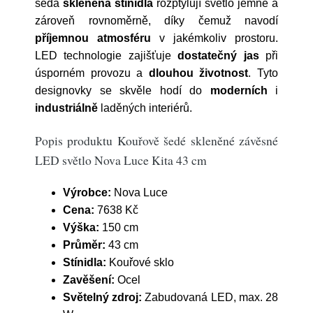
šedá
skleněná stínidla
rozptylují světlo jemně a
zároveň rovnoměrně, díky čemuž navodí
příjemnou atmosféru
v jakémkoliv prostoru.
LED technologie zajišťuje
dostatečný jas
při
úsporném provozu a
dlouhou životnost
.
Tyto
designovky
se skvěle hodí do
moderních
i
industriálně
laděných interiérů.
Popis produktu Kouřově šedé skleněné závěsné
LED světlo Nova Luce Kita 43 cm
Výrobce:
Nova Luce
Cena:
7638 Kč
Výška:
150 cm
Průměr:
43 cm
Stínidla:
Kouřové sklo
Zavěšení:
Ocel
Světelný zdroj:
Zabudovaná LED, max. 28