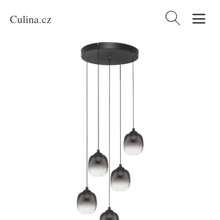
Culina.cz
Vyhledávání
Domů
/
Produkty
/
Bydlení a doplňky
/
Kouřově šedé skleněné závěsné
LED světlo Nova Luce Kita 43 cm