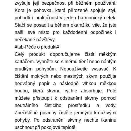
zvyšuje její bezpečnost při běžném používání.
Kora je pohovka, která přirozeně spojuje styl,
pohodlí i praktičnost v jeden harmonický celek.
Stačí se posadit a během okamžiku víte, že jste
našli své místo pro každodenní odpočinek i
nečekané návštěvy.
#tab-Péče o produkt#
Celý produkt doporučujeme čistit měkkým
kartáčem. Vyhněte se silnému tření nebo náhlým
prudkým pohybům. Nepoužívejte vysavač. K
čištění mokrých nebo mastných skvrn použijte
hedvábný papír a následně vlhkou měkkou
houbu, která skvrnu rychle absorbuje. Poté
můžete přistoupit k odstranění skvrny pomocí
neutrálního čisticího prostředku a vody.
Znečištěné povrchy čistěte jemnými krouživými
pohyby. Po odstranění skvrny nechte tkaninu
uschnout při pokojové teplotě.