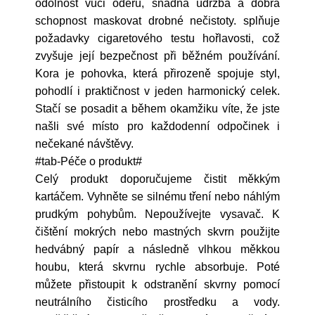
odolnost vůči oděru, snadná údržba a dobrá
schopnost maskovat drobné nečistoty. splňuje
požadavky cigaretového testu hořlavosti, což
zvyšuje její bezpečnost při běžném používání.
Kora je pohovka, která přirozeně spojuje styl,
pohodlí i praktičnost v jeden harmonický celek.
Stačí se posadit a během okamžiku víte, že jste
našli své místo pro každodenní odpočinek i
nečekané návštěvy.
#tab-Péče o produkt#
Celý produkt doporučujeme čistit měkkým
kartáčem. Vyhněte se silnému tření nebo náhlým
prudkým pohybům. Nepoužívejte vysavač. K
čištění mokrých nebo mastných skvrn použijte
hedvábný papír a následně vlhkou měkkou
houbu, která skvrnu rychle absorbuje. Poté
můžete přistoupit k odstranění skvrny pomocí
neutrálního čisticího prostředku a vody.