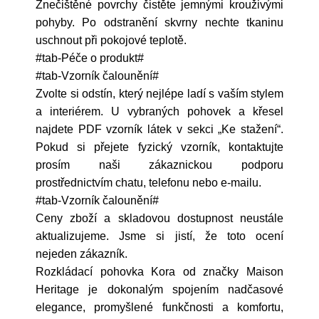
Znečištěné povrchy čistěte jemnými krouživými
pohyby. Po odstranění skvrny nechte tkaninu
uschnout při pokojové teplotě.
#tab-Péče o produkt#
#tab-Vzorník čalounění#
Zvolte si odstín, který nejlépe ladí s vaším stylem
a interiérem. U vybraných pohovek a křesel
najdete PDF vzorník látek v sekci „Ke stažení“.
Pokud si přejete fyzický vzorník, kontaktujte
prosím naši zákaznickou podporu
prostřednictvím chatu, telefonu nebo e-mailu.
#tab-Vzorník čalounění#
Ceny zboží a skladovou dostupnost neustále
aktualizujeme. Jsme si jistí, že toto ocení
nejeden zákazník.
Rozkládací pohovka Kora od značky Maison
Heritage je dokonalým spojením nadčasové
elegance, promyšlené funkčnosti a komfortu,