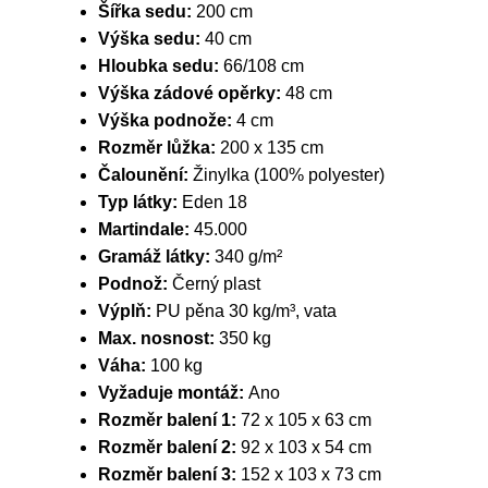
Šířka sedu:
200 cm
Výška sedu:
40 cm
Hloubka sedu:
66/108 cm
Výška zádové opěrky:
48 cm
Výška podnože:
4 cm
Rozměr lůžka:
200 x 135 cm
Čalounění:
Žinylka (100% polyester)
Typ látky:
Eden 18
Martindale:
45.000
Gramáž látky:
340 g/m²
Podnož:
Černý plast
Výplň:
PU pěna 30 kg/m³, vata
Max. nosnost:
350 kg
Váha:
100 kg
Vyžaduje montáž:
Ano
Rozměr balení 1:
72 x 105 x 63 cm
Rozměr balení 2:
92 x 103 x 54 cm
Rozměr balení 3:
152 x 103 x 73 cm