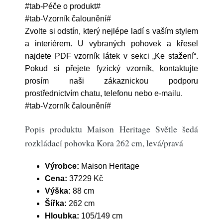
#tab-Péče o produkt#
#tab-Vzorník čalounění#
Zvolte si odstín, který nejlépe ladí s vaším stylem
a interiérem. U vybraných pohovek a křesel
najdete PDF vzorník látek v sekci „Ke stažení“.
Pokud si přejete fyzický vzorník, kontaktujte
prosím naši zákaznickou podporu
prostřednictvím chatu, telefonu nebo e-mailu.
#tab-Vzorník čalounění#
Popis produktu Maison Heritage Světle šedá
rozkládací pohovka Kora 262 cm, levá/pravá
Výrobce:
Maison Heritage
Cena:
37229 Kč
Výška:
88 cm
Šířka:
262 cm
Hloubka:
105/149 cm