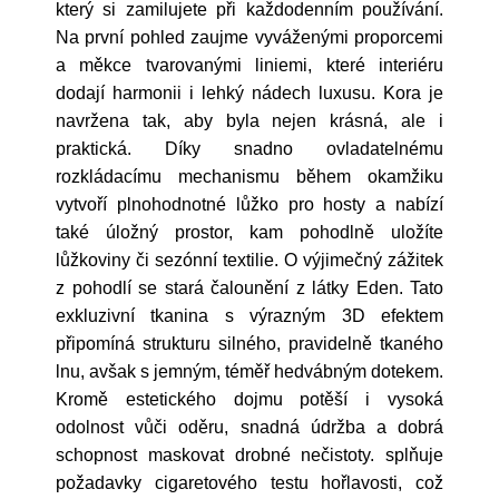
který si zamilujete při každodenním používání.
Na první pohled zaujme vyváženými proporcemi
a měkce tvarovanými liniemi, které interiéru
dodají harmonii i lehký nádech luxusu. Kora je
navržena tak, aby byla nejen krásná, ale i
praktická. Díky snadno ovladatelnému
rozkládacímu mechanismu během okamžiku
vytvoří plnohodnotné lůžko pro hosty a nabízí
také úložný prostor, kam pohodlně uložíte
lůžkoviny či sezónní textilie. O výjimečný zážitek
z pohodlí se stará čalounění z látky Eden. Tato
exkluzivní tkanina s výrazným 3D efektem
připomíná strukturu silného, pravidelně tkaného
lnu, avšak s jemným, téměř hedvábným dotekem.
Kromě estetického dojmu potěší i vysoká
odolnost vůči oděru, snadná údržba a dobrá
schopnost maskovat drobné nečistoty. splňuje
požadavky cigaretového testu hořlavosti, což