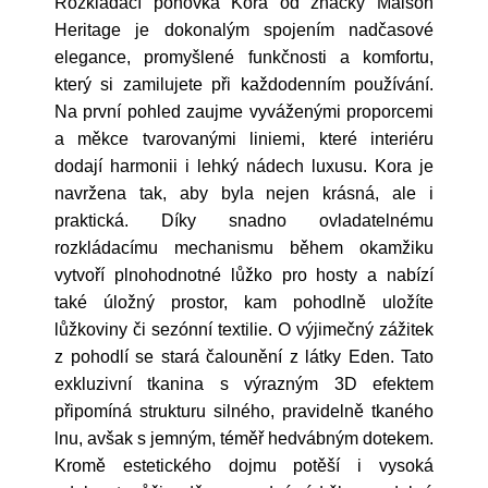
Rozkládací pohovka Kora od značky Maison
Heritage je dokonalým spojením nadčasové
elegance, promyšlené funkčnosti a komfortu,
který si zamilujete při každodenním používání.
Na první pohled zaujme vyváženými proporcemi
a měkce tvarovanými liniemi, které interiéru
dodají harmonii i lehký nádech luxusu. Kora je
navržena tak, aby byla nejen krásná, ale i
praktická. Díky snadno ovladatelnému
rozkládacímu mechanismu během okamžiku
vytvoří plnohodnotné lůžko pro hosty a nabízí
také úložný prostor, kam pohodlně uložíte
lůžkoviny či sezónní textilie. O výjimečný zážitek
z pohodlí se stará čalounění z látky Eden. Tato
exkluzivní tkanina s výrazným 3D efektem
připomíná strukturu silného, pravidelně tkaného
lnu, avšak s jemným, téměř hedvábným dotekem.
Kromě estetického dojmu potěší i vysoká