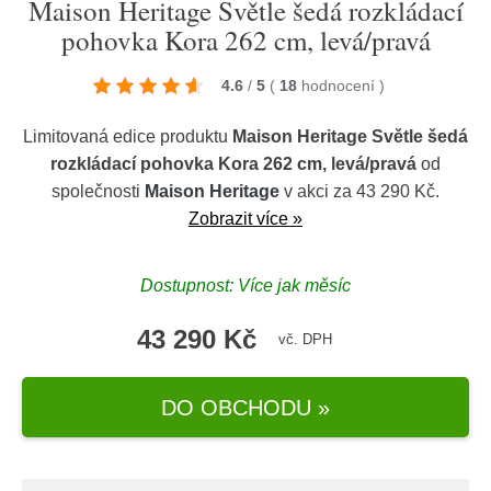
Maison Heritage Světle šedá rozkládací
pohovka Kora 262 cm, levá/pravá
4.6
/
5
(
18
hodnocení
)
Limitovaná edice produktu
Maison Heritage Světle šedá
rozkládací pohovka Kora 262 cm, levá/pravá
od
společnosti
Maison Heritage
v akci za 43 290 Kč.
Zobrazit více »
Dostupnost: Více jak měsíc
43 290 Kč
vč. DPH
DO OBCHODU »