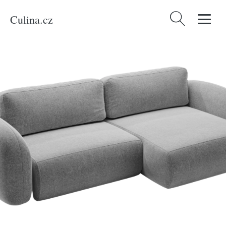
Culina.cz
Vyhledávání
Domů
/
Produkty
/
Bydlení a doplňky
/
Maison Heritage Světle šedá
rozkládací pohovka Kora 262 cm, levá/pravá