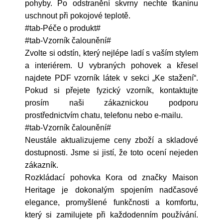
pohyby. Po odstranění skvrny nechte tkaninu
uschnout při pokojové teplotě.
#tab-Péče o produkt#
#tab-Vzorník čalounění#
Zvolte si odstín, který nejlépe ladí s vaším stylem
a interiérem. U vybraných pohovek a křesel
najdete PDF vzorník látek v sekci „Ke stažení“.
Pokud si přejete fyzický vzorník, kontaktujte
prosím naši zákaznickou podporu
prostřednictvím chatu, telefonu nebo e-mailu.
#tab-Vzorník čalounění#
Neustále aktualizujeme ceny zboží a skladové
dostupnosti. Jsme si jistí, že toto ocení nejeden
zákazník.
Rozkládací pohovka Kora od značky Maison
Heritage je dokonalým spojením nadčasové
elegance, promyšlené funkčnosti a komfortu,
který si zamilujete při každodenním používání.