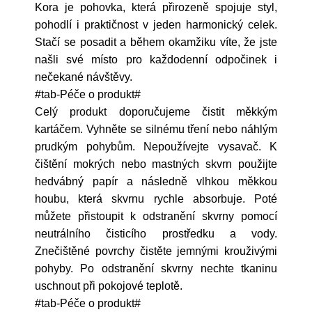
Kora je pohovka, která přirozeně spojuje styl,
pohodlí i praktičnost v jeden harmonický celek.
Stačí se posadit a během okamžiku víte, že jste
našli své místo pro každodenní odpočinek i
nečekané návštěvy.
#tab-Péče o produkt#
Celý produkt doporučujeme čistit měkkým
kartáčem. Vyhněte se silnému tření nebo náhlým
prudkým pohybům. Nepoužívejte vysavač. K
čištění mokrých nebo mastných skvrn použijte
hedvábný papír a následně vlhkou měkkou
houbu, která skvrnu rychle absorbuje. Poté
můžete přistoupit k odstranění skvrny pomocí
neutrálního čisticího prostředku a vody.
Znečištěné povrchy čistěte jemnými krouživými
pohyby. Po odstranění skvrny nechte tkaninu
uschnout při pokojové teplotě.
#tab-Péče o produkt#