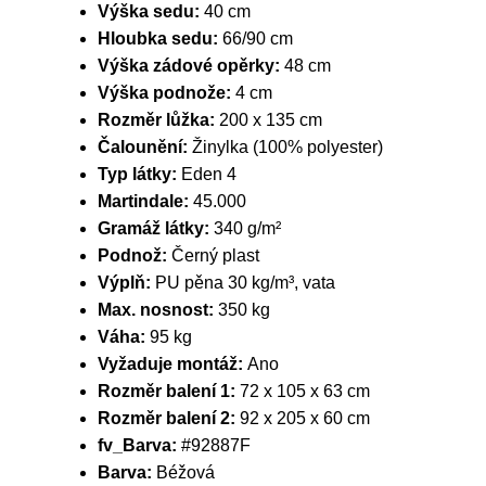
Výška sedu:
40 cm
Hloubka sedu:
66/90 cm
Výška zádové opěrky:
48 cm
Výška podnože:
4 cm
Rozměr lůžka:
200 x 135 cm
Čalounění:
Žinylka (100% polyester)
Typ látky:
Eden 4
Martindale:
45.000
Gramáž látky:
340 g/m²
Podnož:
Černý plast
Výplň:
PU pěna 30 kg/m³, vata
Max. nosnost:
350 kg
Váha:
95 kg
Vyžaduje montáž:
Ano
Rozměr balení 1:
72 x 105 x 63 cm
Rozměr balení 2:
92 x 205 x 60 cm
fv_Barva:
#92887F
Barva:
Béžová