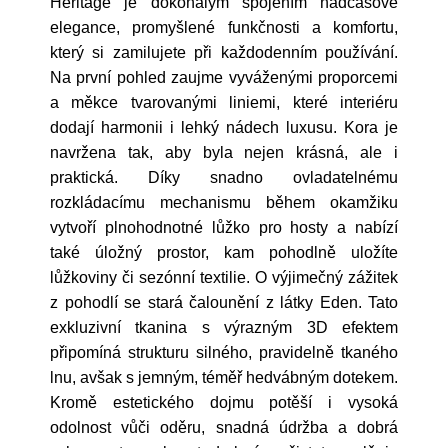
Heritage je dokonalým spojením nadčasové
elegance, promyšlené funkčnosti a komfortu,
který si zamilujete při každodenním používání.
Na první pohled zaujme vyváženými proporcemi
a měkce tvarovanými liniemi, které interiéru
dodají harmonii i lehký nádech luxusu. Kora je
navržena tak, aby byla nejen krásná, ale i
praktická. Díky snadno ovladatelnému
rozkládacímu mechanismu během okamžiku
vytvoří plnohodnotné lůžko pro hosty a nabízí
také úložný prostor, kam pohodlně uložíte
lůžkoviny či sezónní textilie. O výjimečný zážitek
z pohodlí se stará čalounění z látky Eden. Tato
exkluzivní tkanina s výrazným 3D efektem
připomíná strukturu silného, pravidelně tkaného
lnu, avšak s jemným, téměř hedvábným dotekem.
Kromě estetického dojmu potěší i vysoká
odolnost vůči oděru, snadná údržba a dobrá