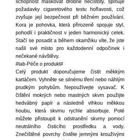
schopnost maskovat drobné nečistoty. splňuje
požadavky cigaretového testu hořlavosti, což
zvyšuje její bezpečnost při běžném používání.
Kora je pohovka, která přirozeně spojuje styl,
pohodlí i praktičnost v jeden harmonický celek.
Stačí se posadit a během okamžiku víte, že jste
našli své místo pro každodenní odpočinek i
nečekané návštěvy.
#tab-Péče o produkt#
Celý produkt doporučujeme čistit měkkým
kartáčem. Vyhněte se silnému tření nebo náhlým
prudkým pohybům. Nepoužívejte vysavač. K
čištění mokrých nebo mastných skvrn použijte
hedvábný papír a následně vlhkou měkkou
houbu, která skvrnu rychle absorbuje. Poté
můžete přistoupit k odstranění skvrny pomocí
neutrálního čisticího prostředku a vody.
Znečištěné povrchy čistěte jemnými krouživými