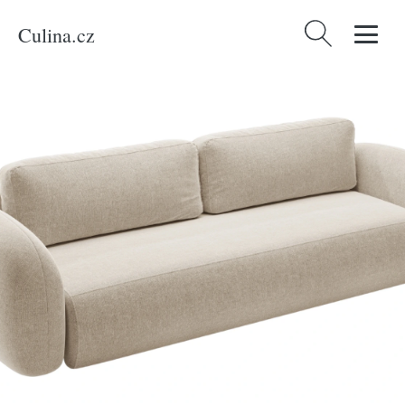
Culina.cz
Vyhledávání
Domů
/
Produkty
/
Bydlení a doplňky
/
Maison Heritage Tmavě béžová
rozkládací pohovka Kora 262 cm