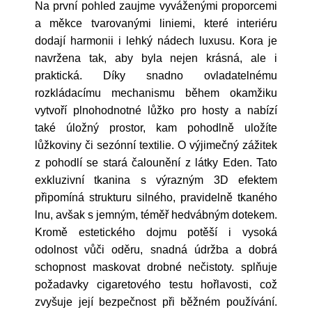
Na první pohled zaujme vyváženými proporcemi
a měkce tvarovanými liniemi, které interiéru
dodají harmonii i lehký nádech luxusu. Kora je
navržena tak, aby byla nejen krásná, ale i
praktická. Díky snadno ovladatelnému
rozkládacímu mechanismu během okamžiku
vytvoří plnohodnotné lůžko pro hosty a nabízí
také úložný prostor, kam pohodlně uložíte
lůžkoviny či sezónní textilie. O výjimečný zážitek
z pohodlí se stará čalounění z látky Eden. Tato
exkluzivní tkanina s výrazným 3D efektem
připomíná strukturu silného, pravidelně tkaného
lnu, avšak s jemným, téměř hedvábným dotekem.
Kromě estetického dojmu potěší i vysoká
odolnost vůči oděru, snadná údržba a dobrá
schopnost maskovat drobné nečistoty. splňuje
požadavky cigaretového testu hořlavosti, což
zvyšuje její bezpečnost při běžném používání.