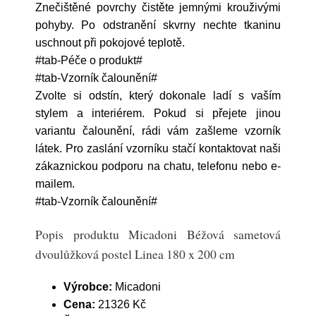
Znečištěné povrchy čistěte jemnými krouživými
pohyby. Po odstranění skvrny nechte tkaninu
uschnout při pokojové teplotě.
#tab-Péče o produkt#
#tab-Vzorník čalounění#
Zvolte si odstín, který dokonale ladí s vaším
stylem a interiérem. Pokud si přejete jinou
variantu čalounění, rádi vám zašleme vzorník
látek. Pro zaslání vzorníku stačí kontaktovat naši
zákaznickou podporu na chatu, telefonu nebo e-
mailem.
#tab-Vzorník čalounění#
Popis produktu Micadoni Béžová sametová
dvoulůžková postel Linea 180 x 200 cm
Výrobce:
Micadoni
Cena:
21326 Kč