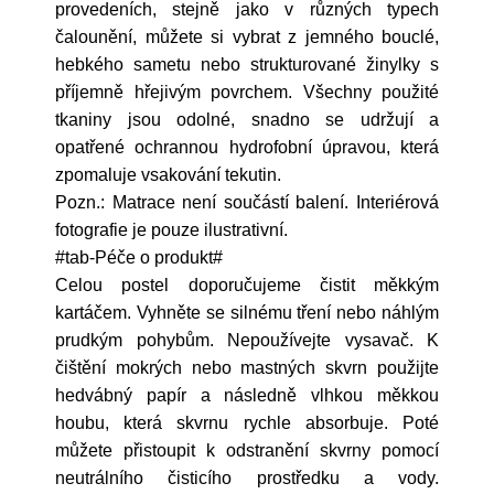
provedeních, stejně jako v různých typech
čalounění, můžete si vybrat z jemného bouclé,
hebkého sametu nebo strukturované žinylky s
příjemně hřejivým povrchem. Všechny použité
tkaniny jsou odolné, snadno se udržují a
opatřené ochrannou hydrofobní úpravou, která
zpomaluje vsakování tekutin.
Pozn.: Matrace není součástí balení. Interiérová
fotografie je pouze ilustrativní.
#tab-Péče o produkt#
Celou postel doporučujeme čistit měkkým
kartáčem. Vyhněte se silnému tření nebo náhlým
prudkým pohybům. Nepoužívejte vysavač. K
čištění mokrých nebo mastných skvrn použijte
hedvábný papír a následně vlhkou měkkou
houbu, která skvrnu rychle absorbuje. Poté
můžete přistoupit k odstranění skvrny pomocí
neutrálního čisticího prostředku a vody.