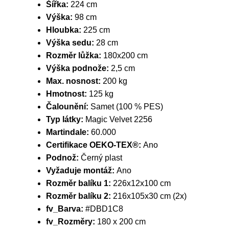
Šířka:
224 cm
Výška:
98 cm
Hloubka:
225 cm
Výška sedu:
28 cm
Rozměr lůžka:
180x200 cm
Výška podnože:
2,5 cm
Max. nosnost:
200 kg
Hmotnost:
125 kg
Čalounění:
Samet (100 % PES)
Typ látky:
Magic Velvet 2256
Martindale:
60.000
Certifikace OEKO-TEX®:
Ano
Podnož:
Černý plast
Vyžaduje montáž:
Ano
Rozměr balíku 1:
226x12x100 cm
Rozměr balíku 2:
216x105x30 cm (2x)
fv_Barva:
#DBD1C8
fv_Rozměry:
180 x 200 cm