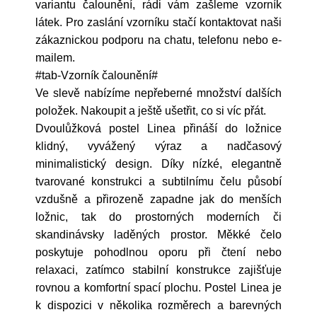
variantu čalounění, rádi vám zašleme vzorník
látek. Pro zaslání vzorníku stačí kontaktovat naši
zákaznickou podporu na chatu, telefonu nebo e-
mailem.
#tab-Vzorník čalounění#
Ve slevě nabízíme nepřeberné množství dalších
položek. Nakoupit a ještě ušetřit, co si víc přát.
Dvoulůžková postel Linea přináší do ložnice
klidný, vyvážený výraz a nadčasový
minimalistický design. Díky nízké, elegantně
tvarované konstrukci a subtilnímu čelu působí
vzdušně a přirozeně zapadne jak do menších
ložnic, tak do prostorných moderních či
skandinávsky laděných prostor. Měkké čelo
poskytuje pohodlnou oporu při čtení nebo
relaxaci, zatímco stabilní konstrukce zajišťuje
rovnou a komfortní spací plochu. Postel Linea je
k dispozici v několika rozměrech a barevných