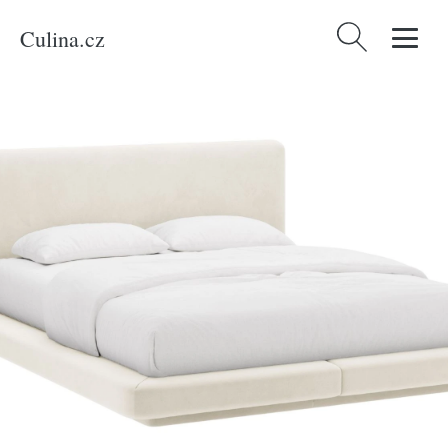
Culina.cz
Vyhledávání
Domů
/
Produkty
/
Bydlení a doplňky
/
Micadoni Béžová sametová
dvoulůžková postel Linea 180 x 200 cm