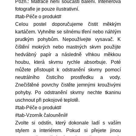
Pozn.: Matrace není součástí balení. Interiérová
fotografie je pouze ilustrativní.
#tab-Péče o produkt#
Celou postel doporučujeme čistit měkkým
kartáčem. Vyhněte se silnému tření nebo náhlým
prudkým pohybům. Nepoužívejte vysavač. K
čištění mokrých nebo mastných skvrn použijte
hedvábný papír a následně vlhkou měkkou
houbu, která skvrnu rychle absorbuje. Poté
můžete přistoupit k odstranění skvrny pomocí
neutrálního čisticího prostředku a vody.
Znečištěné povrchy čistěte jemnými krouživými
pohyby. Po odstranění skvrny nechte tkaninu
uschnout při pokojové teplotě.
#tab-Péče o produkt#
#tab-Vzorník čalounění#
Zvolte si odstín, který dokonale ladí s vaším
stylem a interiérem. Pokud si přejete jinou