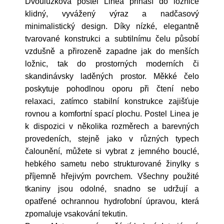
Dvoulůžková postel Linea přináší do ložnice
klidný, vyvážený výraz a nadčasový
minimalistický design. Díky nízké, elegantně
tvarované konstrukci a subtilnímu čelu působí
vzdušně a přirozeně zapadne jak do menších
ložnic, tak do prostorných moderních či
skandinávsky laděných prostor. Měkké čelo
poskytuje pohodlnou oporu při čtení nebo
relaxaci, zatímco stabilní konstrukce zajišťuje
rovnou a komfortní spací plochu. Postel Linea je
k dispozici v několika rozměrech a barevných
provedeních, stejně jako v různých typech
čalounění, můžete si vybrat z jemného bouclé,
hebkého sametu nebo strukturované žinylky s
příjemně hřejivým povrchem. Všechny použité
tkaniny jsou odolné, snadno se udržují a
opatřené ochrannou hydrofobní úpravou, která
zpomaluje vsakování tekutin.