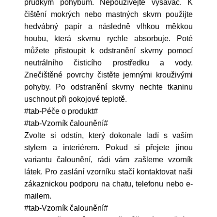
prudkým pohybům. Nepoužívejte vysavač. K
čištění mokrých nebo mastných skvrn použijte
hedvábný papír a následně vlhkou měkkou
houbu, která skvrnu rychle absorbuje. Poté
můžete přistoupit k odstranění skvrny pomocí
neutrálního čisticího prostředku a vody.
Znečištěné povrchy čistěte jemnými krouživými
pohyby. Po odstranění skvrny nechte tkaninu
uschnout při pokojové teplotě.
#tab-Péče o produkt#
#tab-Vzorník čalounění#
Zvolte si odstín, který dokonale ladí s vaším
stylem a interiérem. Pokud si přejete jinou
variantu čalounění, rádi vám zašleme vzorník
látek. Pro zaslání vzorníku stačí kontaktovat naši
zákaznickou podporu na chatu, telefonu nebo e-
mailem.
#tab-Vzorník čalounění#