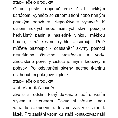
#tab-Péče o produkt#
Celou postel doporučujeme čistit měkkým
kartáčem. Vyhněte se silnému tření nebo náhlým
prudkým pohybům. Nepoužívejte vysavač. K
čištění mokrých nebo mastných skvrn použijte
hedvábný papír a následně vlhkou měkkou
houbu, která skvrnu rychle absorbuje. Poté
můžete přistoupit k odstranění skvrny pomocí
neutrálního čisticího prostředku a vody.
Znečištěné povrchy čistěte jemnými krouživými
pohyby. Po odstranění skvrny nechte tkaninu
uschnout při pokojové teplotě.
#tab-Péče o produkt#
#tab-Vzorník čalounění#
Zvolte si odstín, který dokonale ladí s vaším
stylem a interiérem. Pokud si přejete jinou
variantu čalounění, rádi vám zašleme vzorník
látek. Pro zaslání vzorníku stačí kontaktovat naši