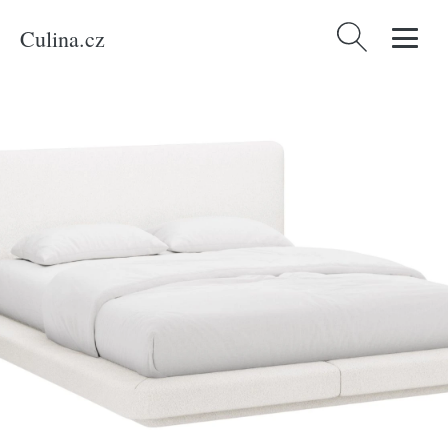
Culina.cz
Vyhledávání
Domů
/
Produkty
/
Bydlení a doplňky
/
Micadoni Bílá bouclé dvoulůžková
postel Linea 180 x 200 cm