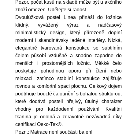
Pozor, počet kusů na skladě může být u akčního
zboží omezen. Udělejte si radost.
Dvoulůžková postel Linea přináší do ložnice
klidný, vyvážený výraz a nadčasový
minimalistický design, který přirozeně doplní
moderní i skandinávsky laděné interiéry. Nízká,
elegantně tvarovaná konstrukce se subtilním
čelem působí vzdušně a snadno zapadne do
menších i prostornějších ložnic. Měkké čelo
poskytuje pohodlnou oporu při čtení nebo
relaxaci, zatímco stabilní konstrukce zajišťuje
rovnou a komfortní spací plochu. Celkový dojem
podtrhuje bouclé čalounění s bohatou strukturou,
které dodává posteli hřejivý, útulný charakter
vhodný pro každodenní používání. Kvalitní
tkanina je odolná a zdravotně nezávadná díky
certifikaci Oeko-Tex®.
Pozn.: Matrace není součástí balení