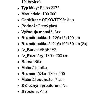
1% bavlna)
Typ látky:
Baloo 2073
Martindale:
100.000
Certifikace OEKO-TEX®:
Ano
Podnož:
Černý plast
Vyžaduje montáž:
Ano
Rozměr balíku 1:
226x12x100 cm
Rozměr balíku 2:
216x105x30 cm (2x)
fv_Barva:
#E5E5E2
fv_Rozměry:
180 x 200 cm
Barva:
Bílá
Materiál:
Látka
Rozměr lůžka:
180 x 200
Materiál podnože:
Plast
S úložným prostorem:
Ne
S roštem:
Ano