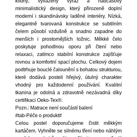
klidný, vyvážený výraz a nadčasový
minimalistický design, který přirozeně doplní
moderní i skandinávsky laděné interiéry. Nízká,
elegantně tvarovaná konstrukce se subtilním
čelem působí vzdušně a snadno zapadne do
menších i prostornějších ložnic. Měkké čelo
poskytuje pohodlnou oporu při čtení nebo
relaxaci, zatímco stabilní konstrukce zajišťuje
rovnou a komfortní spací plochu. Celkový dojem
podtrhuje bouclé čalounění s bohatou strukturou,
které dodává posteli hřejivý, útulný charakter
vhodný pro každodenní používání. Kvalitní
tkanina je odolná a zdravotně nezávadná díky
certifikaci Oeko-Tex®.
Pozn.: Matrace není součástí balení
#tab-Péče o produkt#
Celou postel doporučujeme čistit měkkým
kartáčem. Vyhněte se silnému tření nebo náhlým