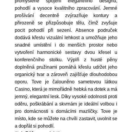
promyšlené spojení elegantního designu,
pohodlí a vysoce kvalitního zpracování. Jemné
prošívání decentně zvýrazňuje kontury a
přirozeně se přizpůsobuje tělu, čímž zvyšuje
pocit pohodlí při sezení. Absence područek
dodává křeslu vizuální lehkost a umožňuje jeho
snadné umístění i do menších prostor nebo
vytvoření harmonické sestavy dvou křesel u
konferenčního stolku. Výplň z husté pěny
doplněná pružinami pomáhá křeslu udržet jeho
organický tvar a zároveň zajišťuje dlouhodobou
oporu. Tove je čalouněno sametovou látkou
Casino, která je mimořádně hebká na dotek a má
jemný, elegantní lesk. Díky vysoké odolnosti proti
oděru, poškrábání a skvrnám je ideální volbou i
pro domácnosti s domácími mazlíčky. Tove je
místo, kde se můžete na chvíli zastavit, uvolnit se
a dopřát si pohodlí.