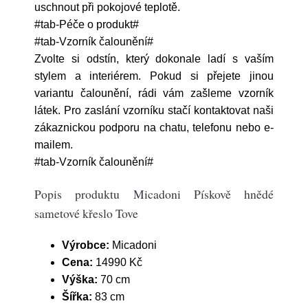
uschnout při pokojové teplotě.
#tab-Péče o produkt#
#tab-Vzorník čalounění#
Zvolte si odstín, který dokonale ladí s vaším
stylem a interiérem. Pokud si přejete jinou
variantu čalounění, rádi vám zašleme vzorník
látek. Pro zaslání vzorníku stačí kontaktovat naši
zákaznickou podporu na chatu, telefonu nebo e-
mailem.
#tab-Vzorník čalounění#
Popis produktu Micadoni Pískově hnědé
sametové křeslo Tove
Výrobce:
Micadoni
Cena:
14990 Kč
Výška:
70 cm
Šířka:
83 cm