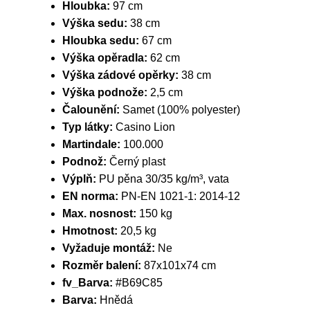
Hloubka:
97 cm
Výška sedu:
38 cm
Hloubka sedu:
67 cm
Výška opěradla:
62 cm
Výška zádové opěrky:
38 cm
Výška podnože:
2,5 cm
Čalounění:
Samet (100% polyester)
Typ látky:
Casino Lion
Martindale:
100.000
Podnož:
Černý plast
Výplň:
PU pěna 30/35 kg/m³, vata
EN norma:
PN-EN 1021-1: 2014-12
Max. nosnost:
150 kg
Hmotnost:
20,5 kg
Vyžaduje montáž:
Ne
Rozměr balení:
87x101x74 cm
fv_Barva:
#B69C85
Barva:
Hnědá