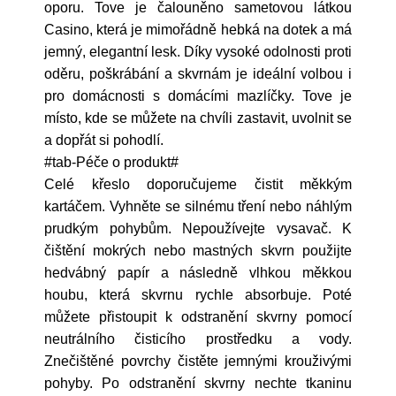
oporu. Tove je čalouněno sametovou látkou
Casino, která je mimořádně hebká na dotek a má
jemný, elegantní lesk. Díky vysoké odolnosti proti
oděru, poškrábání a skvrnám je ideální volbou i
pro domácnosti s domácími mazlíčky. Tove je
místo, kde se můžete na chvíli zastavit, uvolnit se
a dopřát si pohodlí.
#tab-Péče o produkt#
Celé křeslo doporučujeme čistit měkkým
kartáčem. Vyhněte se silnému tření nebo náhlým
prudkým pohybům. Nepoužívejte vysavač. K
čištění mokrých nebo mastných skvrn použijte
hedvábný papír a následně vlhkou měkkou
houbu, která skvrnu rychle absorbuje. Poté
můžete přistoupit k odstranění skvrny pomocí
neutrálního čisticího prostředku a vody.
Znečištěné povrchy čistěte jemnými krouživými
pohyby. Po odstranění skvrny nechte tkaninu