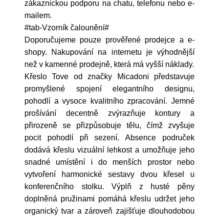
zákaznickou podporu na chatu, telefonu nebo e-
mailem.
#tab-Vzorník čalounění#
Doporučujeme pouze prověřené prodejce a e-
shopy. Nakupování na internetu je výhodnější
než v kamenné prodejně, která má vyšší náklady.
Křeslo Tove od značky Micadoni představuje
promyšlené spojení elegantního designu,
pohodlí a vysoce kvalitního zpracování. Jemné
prošívání decentně zvýrazňuje kontury a
přirozeně se přizpůsobuje tělu, čímž zvyšuje
pocit pohodlí při sezení. Absence područek
dodává křeslu vizuální lehkost a umožňuje jeho
snadné umístění i do menších prostor nebo
vytvoření harmonické sestavy dvou křesel u
konferenčního stolku. Výplň z husté pěny
doplněná pružinami pomáhá křeslu udržet jeho
organický tvar a zároveň zajišťuje dlouhodobou