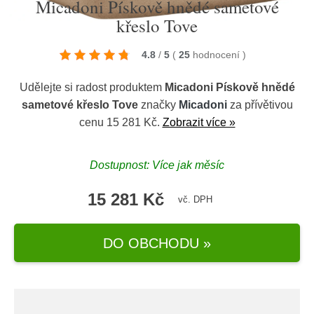
Micadoni Pískově hnědé sametové
křeslo Tove
4.8
/
5
(
25
hodnocení
)
Udělejte si radost produktem
Micadoni Pískově hnědé
sametové křeslo Tove
značky
Micadoni
za přívětivou
cenu 15 281 Kč.
Zobrazit více »
Dostupnost: Více jak měsíc
15 281 Kč
vč. DPH
DO OBCHODU »