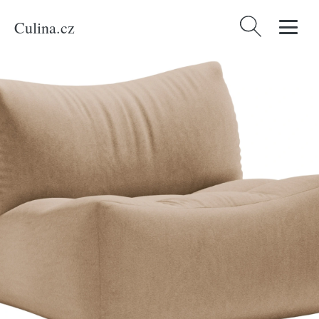
Culina.cz
Vyhledávání
Domů
/
Produkty
/
Bydlení a doplňky
/
Micadoni Pískově hnědé sametové
křeslo Tove