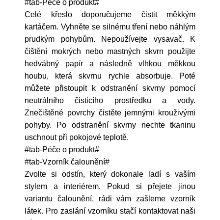
#tab-Péče o produkt#
Celé křeslo doporučujeme čistit měkkým
kartáčem. Vyhněte se silnému tření nebo náhlým
prudkým pohybům. Nepoužívejte vysavač. K
čištění mokrých nebo mastných skvrn použijte
hedvábný papír a následně vlhkou měkkou
houbu, která skvrnu rychle absorbuje. Poté
můžete přistoupit k odstranění skvrny pomocí
neutrálního čisticího prostředku a vody.
Znečištěné povrchy čistěte jemnými krouživými
pohyby. Po odstranění skvrny nechte tkaninu
uschnout při pokojové teplotě.
#tab-Péče o produkt#
#tab-Vzorník čalounění#
Zvolte si odstín, který dokonale ladí s vaším
stylem a interiérem. Pokud si přejete jinou
variantu čalounění, rádi vám zašleme vzorník
látek. Pro zaslání vzorníku stačí kontaktovat naši