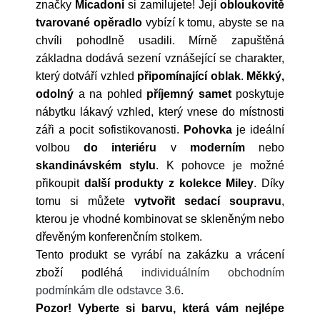
značky
Micadoni
si zamilujete! Její
obloukovitě
tvarované opěradlo
vybízí k tomu, abyste se na
chvíli pohodlně usadili. M
írně zapuštěná
základna dodává sezení vznášející se charakter,
který dotváří vzhled
připomínající oblak
.
Měkký,
odolný
a na pohled
příjemný samet
poskytuje
nábytku lákavý vzhled, který vnese do místnosti
záři a pocit sofistikovanosti.
Pohovka
je ideální
volbou
do interiéru
v
moderním
nebo
skandinávském stylu
. K pohovce je možné
přikoupit
další produkty z kolekce Miley
. Díky
tomu si můžete
vytvořit sedací soupravu
,
kterou je vhodné kombinovat se skleněným nebo
dřevěným konferenčním stolkem.
Tento produkt se vyrábí na zakázku a vrácení
zboží podléhá
individuálním obchodním
podmínkám dle odstavce 3.6
.
Pozor! Vyberte si barvu, která vám nejlépe