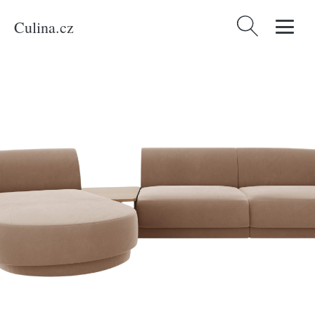
Culina.cz
Vyhledávání
Domů
/
Produkty
/
Bydlení a doplňky
/
Micadoni Sametová rohová pohovka
Miley 303 cm