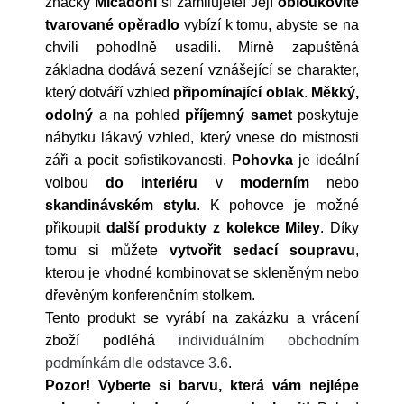
značky
Micadoni
si zamilujete! Její
obloukovitě
tvarované opěradlo
vybízí k tomu, abyste se na
chvíli pohodlně usadili. M
írně zapuštěná
základna dodává sezení vznášející se charakter,
který dotváří vzhled
připomínající oblak
.
Měkký,
odolný
a na pohled
příjemný samet
poskytuje
nábytku lákavý vzhled, který vnese do místnosti
záři a pocit sofistikovanosti.
Pohovka
je ideální
volbou
do interiéru
v
moderním
nebo
skandinávském stylu
. K pohovce je možné
přikoupit
další produkty z kolekce Miley
. Díky
tomu si můžete
vytvořit sedací soupravu
,
kterou je vhodné kombinovat se skleněným nebo
dřevěným konferenčním stolkem.
Tento produkt se vyrábí na zakázku a vrácení
zboží podléhá
individuálním obchodním
podmínkám dle odstavce 3.6
.
Pozor! Vyberte si barvu, která vám nejlépe