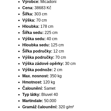
Výrobce:
Micadoni
Cena:
38683 Kč
Šířka:
303 cm
Výška:
70 cm
Hloubka:
178 cm
Šířka sedu:
225 cm
Výška sedu:
40 cm
Hloubka sedu:
125 cm
Šířka područky:
12 cm
Výška područky:
70 cm
Výška zádové opěrky:
30 cm
Výška podnože:
2 cm
Max. nosnost:
350 kg
Hmotnost:
120 kg
Čalounění:
Samet
Typ látky:
Bluvel 40
Martindale:
50.000
Gramáž čalounění:
320 g/m²