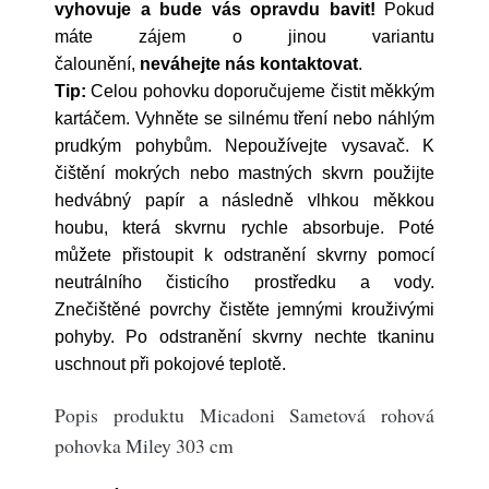
vyhovuje a bude vás opravdu bavit!
Pokud
máte zájem o jinou variantu
čalounění,
neváhejte nás kontaktovat
.
Tip:
Celou pohovku doporučujeme čistit měkkým
kartáčem. Vyhněte se silnému tření nebo náhlým
prudkým pohybům. Nepoužívejte vysavač. K
čištění mokrých nebo mastných skvrn použijte
hedvábný papír a následně vlhkou měkkou
houbu, která skvrnu rychle absorbuje. Poté
můžete přistoupit k odstranění skvrny pomocí
neutrálního čisticího prostředku a vody.
Znečištěné povrchy čistěte jemnými krouživými
pohyby. Po odstranění skvrny nechte tkaninu
uschnout při pokojové teplotě.
Popis produktu Micadoni Sametová rohová
pohovka Miley 303 cm