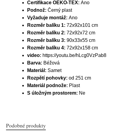
Certifikace OEKO-TEX:
Ano
Podnož:
Černý plast
Vyžaduje montáž:
Ano
Rozměr balíku 1:
72x92x101 cm
Rozměr balíku 2:
72x92x72 cm
Rozměr balíku 3:
90x33x55 cm
Rozměr balíku 4:
72x92x158 cm
video:
https://youtu.be/hLcg0VzPab8
Barva:
Béžová
Materiál:
Samet
Rozpětí pohovky:
od 251 cm
Materiál podnože:
Plast
S úložným prostorem:
Ne
Podobné produkty