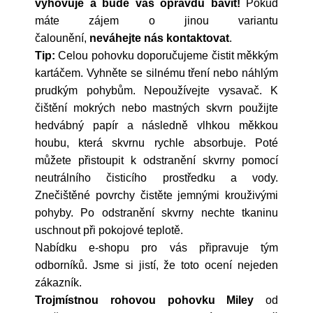
vyhovuje a bude vás opravdu bavit!
Pokud
máte zájem o jinou variantu
čalounění,
neváhejte nás kontaktovat
.
Tip:
Celou pohovku doporučujeme čistit měkkým
kartáčem. Vyhněte se silnému tření nebo náhlým
prudkým pohybům. Nepoužívejte vysavač. K
čištění mokrých nebo mastných skvrn použijte
hedvábný papír a následně vlhkou měkkou
houbu, která skvrnu rychle absorbuje. Poté
můžete přistoupit k odstranění skvrny pomocí
neutrálního čisticího prostředku a vody.
Znečištěné povrchy čistěte jemnými krouživými
pohyby. Po odstranění skvrny nechte tkaninu
uschnout při pokojové teplotě.
Nabídku e-shopu pro vás připravuje tým
odborníků. Jsme si jistí, že toto ocení nejeden
zákazník.
Trojmístnou rohovou pohovku Miley
od