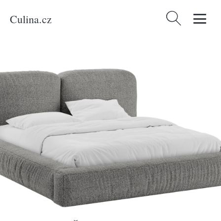
Culina.cz
Vyhledávání
Domů
/
Produkty
/
Bydlení a doplňky
/
Micadoni Šedá bouclé dvoulůžková
postel Martina 180 x 200 cm s úložným prostorem