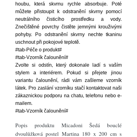
houbu, která skvrnu rychle absorbuje. Poté
můžete přistoupit k odstranění skvrny pomocí
neutrálního čisticího prostředku a vody.
Znečištěné povrchy čistěte jemnými krouživými
pohyby. Po odstranění skvrny nechte tkaninu
uschnout při pokojové teplotě.
#tab-Péče o produkt#
#tab-Vzorník čalounění#
Zvolte si odstín, který dokonale ladí s vaším
stylem a interiérem. Pokud si přejete jinou
variantu čalounění, rádi vám zašleme vzorník
látek. Pro zaslání vzorníku stačí kontaktovat naši
zákaznickou podporu na chatu, telefonu nebo e-
mailem.
#tab-Vzorník čalounění#
Popis produktu Micadoni Šedá bouclé
dvoulůžková postel Martina 180 x 200 cm s