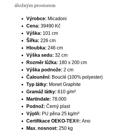
úložným prostorem
Výrobce:
Micadoni
Cena:
39490 Kč
Výška:
101 cm
Šířka:
226 cm
Hloubka:
246 cm
Výška sedu:
32 cm
Rozměr lůžka:
180 x 200 cm
Výška podnože:
2 cm
Čalounění:
Bouclé (100% polyester)
Typ látky:
Monet Graphite
Gramáž látky:
610 g/m²
Martindale:
78.000
Podnož:
Černý plast
Výplň:
PU pěna 25 kg/m³
Certifikace OEKO-TEX®:
Ano
Max. nosnost:
250 kg