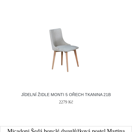
JÍDELNÍ ŽIDLE MONTI 5 OŘECH TKANINA 21B
2279 Kč
Micadoni Šedá bouclé dvoulůžková postel Martina