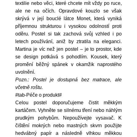
textilie nebo věci, které chcete mít vždy po ruce,
ale ne na očích. Opravdové kouzlo se však
skrývá v její bouclé látce Monet, která vyniká
příjemnou strukturou i vysokou odolností proti
oděru. Postel si tak zachová svůj vzhled i po
letech používání, aniž by ztratila na eleganci.
Martina je víc než jen postel – je to prostor, kde
se design potkává s pohodlím. Kousek, který
promění běžný spánek v okamžik naprostého
uvolnění.
Pozn.: Postel je dostupná bez matrace, ale
včetně roštu.
#tab-Péče o produkt#
Celou postel doporučujeme čistit měkkým
kartáčem. Vyhněte se silnému tření nebo náhlým
prudkým pohybům. Nepoužívejte vysavač. K
čištění mokrých nebo mastných skvrn použijte
hedvábný papír a následně vlhkou měkkou