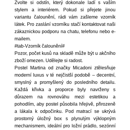
Zvolte si odstín, který dokonale ladí s vaším
stylem a interiérem. Pokud si přejete jinou
variantu čalounění, rádi vám zašleme vzorník
látek. Pro zaslání vzorníku stačí kontaktovat naši
zákaznickou podporu na chatu, telefonu nebo e-
mailem.
#tab-Vzorník čalounění#
Pozor, počet kusů na skladě může být u akčního
zboží omezen. Udělejte si radost.
Postel Martina od značky Micadoni ztělesňuje
moderní luxus v té nejčistší podobě – decentní,
smyslný a promyšlený do posledního detailu.
Každá křivka a proporce byly navrženy s
důrazem na rovnováhu mezi estetikou a
pohodlím, aby postel působila hřejivě, přirozeně
a lákala k odpočinku. Pod matrací se ukrývá
prostorný úložný box s plynulým výklopným
mechanismem, ideální pro ložní prádlo, sezónní