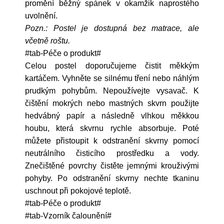
promění běžný spánek v okamžik naprostého
uvolnění.
Pozn.: Postel je dostupná bez matrace, ale
včetně roštu.
#tab-Péče o produkt#
Celou postel doporučujeme čistit měkkým
kartáčem. Vyhněte se silnému tření nebo náhlým
prudkým pohybům. Nepoužívejte vysavač. K
čištění mokrých nebo mastných skvrn použijte
hedvábný papír a následně vlhkou měkkou
houbu, která skvrnu rychle absorbuje. Poté
můžete přistoupit k odstranění skvrny pomocí
neutrálního čisticího prostředku a vody.
Znečištěné povrchy čistěte jemnými krouživými
pohyby. Po odstranění skvrny nechte tkaninu
uschnout při pokojové teplotě.
#tab-Péče o produkt#
#tab-Vzorník čalounění#