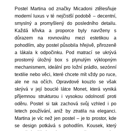
Postel Martina od značky Micadoni ztělesňuje
moderní luxus v té nejčistší podobě – decentní,
smyslný a promyšlený do posledního detailu.
Každá křivka a proporce byly navrženy s
důrazem na rovnováhu mezi estetikou a
pohodlím, aby postel působila hřejivě, přirozeně
a lákala k odpočinku. Pod matrací se ukrývá
prostorný úložný box s plynulým výklopným
mechanismem, ideální pro ložní prádlo, sezónní
textilie nebo věci, které chcete mít vždy po ruce,
ale ne na očích. Opravdové kouzlo se však
skrývá v její bouclé látce Monet, která vyniká
příjemnou strukturou i vysokou odolností proti
oděru. Postel si tak zachová svůj vzhled i po
letech používání, aniž by ztratila na eleganci.
Martina je víc než jen postel – je to prostor, kde
se design potkává s pohodlím. Kousek, který