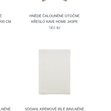
É
HNĚDÉ ČALOUNĚNÉ OTOČNÉ
200 CM
KŘESLO KAVE HOME JASPE
7451 Kč
VLNĚNÉ
SÖDAHL KRÉMOVĚ BÍLÉ BAVLNĚNÉ