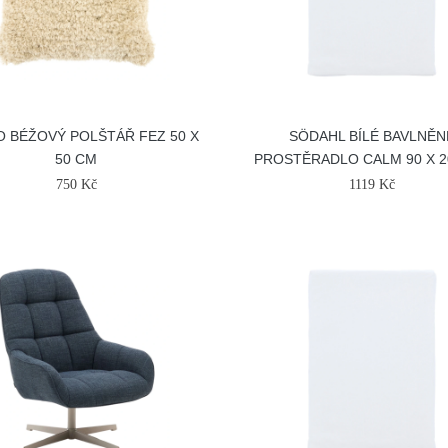
O BÉŽOVÝ POLŠTÁŘ FEZ 50 X
SÖDAHL BÍLÉ BAVLNĚN
50 CM
PROSTĚRADLO CALM 90 X 2
750 Kč
1119 Kč