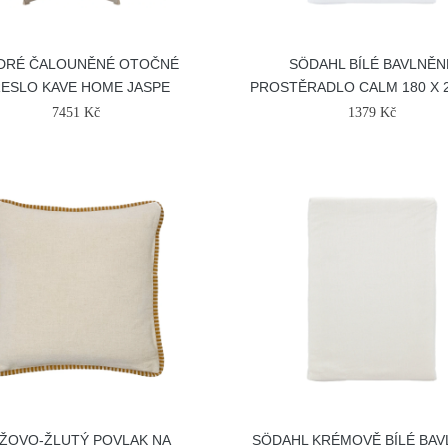
DRÉ ČALOUNĚNÉ OTOČNÉ
SÖDAHL BÍLÉ BAVLNĚN
ESLO KAVE HOME JASPE
PROSTĚRADLO CALM 180 X 
7451 Kč
1379 Kč
ŽOVO-ŽLUTÝ POVLAK NA
SÖDAHL KRÉMOVĚ BÍLÉ BA