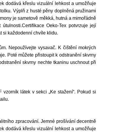
ček dodává křeslu vizuální lehkost a umožňuje
stolku. Výplň z husté pěny doplněná pružinami
Harmony je sametově měkká, hutná a mimořádně
tulnosti.Certifikace Oeko-Tex potvrzuje její
t si každodenní chvíle klidu.
ům. Nepoužívejte vysavač. K čištění mokrých
e. Poté můžete přistoupit k odstranění skvrny
odstranění skvrny nechte tkaninu uschnout při
 vzorník látek v sekci „Ke stažení“. Pokud si
ailu.
litního zpracování. Jemné prošívání decentně
ček dodává křeslu vizuální lehkost a umožňuje