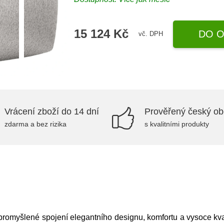
15 124 Kč
DO O
vč. DPH
Vrácení zboží do 14 dní
Prověřený český o
zdarma a bez rizika
s kvalitními produkty
promyšlené spojení elegantního designu, komfortu a vysoce kva