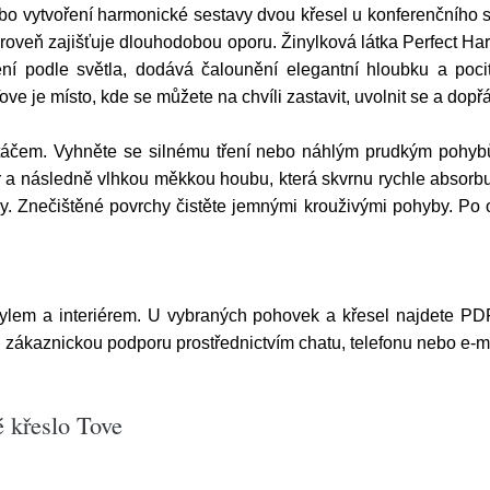
bo vytvoření harmonické sestavy dvou křesel u konferenčního 
zároveň zajišťuje dlouhodobou oporu. Žinylková látka Perfect 
í podle světla, dodává čalounění elegantní hloubku a pocit ú
e je místo, kde se můžete na chvíli zastavit, uvolnit se a dopřá
táčem. Vyhněte se silnému tření nebo náhlým prudkým pohyb
a následně vlhkou měkkou houbu, která skvrnu rychle absorbuj
dy. Znečištěné povrchy čistěte jemnými krouživými pohyby. Po 
 stylem a interiérem. U vybraných pohovek a křesel najdete PDF
ši zákaznickou podporu prostřednictvím chatu, telefonu nebo e-m
é křeslo Tove