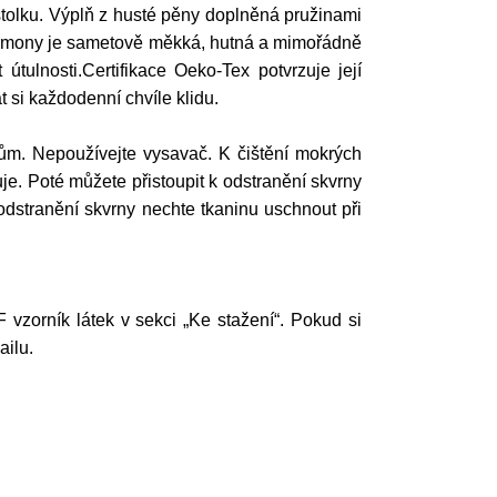
stolku. Výplň z husté pěny doplněná pružinami
Harmony je sametově měkká, hutná a mimořádně
tulnosti.Certifikace Oeko-Tex potvrzuje její
t si každodenní chvíle klidu.
ům. Nepoužívejte vysavač. K čištění mokrých
e. Poté můžete přistoupit k odstranění skvrny
odstranění skvrny nechte tkaninu uschnout při
 vzorník látek v sekci „Ke stažení“. Pokud si
ailu.