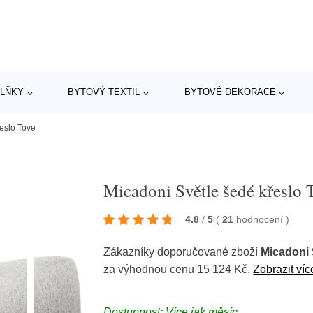
LŇKY
BYTOVÝ TEXTIL
BYTOVÉ DEKORACE
eslo Tove
Micadoni Světle šedé křeslo 
4.8
/
5
(
21
hodnocení
)
Zákazníky doporučované zboží
Micadoni 
za výhodnou cenu 15 124 Kč.
Zobrazit víc
Dostupnost: Více jak měsíc