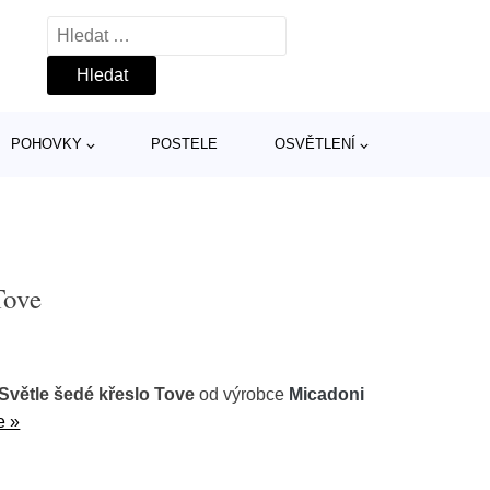
Vyhledávání
POHOVKY
POSTELE
OSVĚTLENÍ
Tove
Světle šedé křeslo Tove
od výrobce
Micadoni
e »