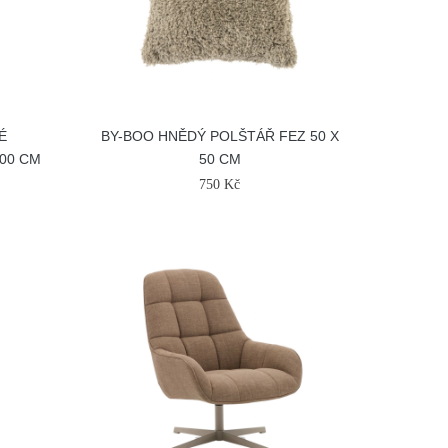
É
BY-BOO HNĚDÝ POLŠTÁŘ FEZ 50 X
00 CM
50 CM
750 Kč