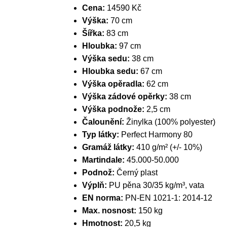
Cena:
14590 Kč
Výška:
70 cm
Šířka:
83 cm
Hloubka:
97 cm
Výška sedu:
38 cm
Hloubka sedu:
67 cm
Výška opěradla:
62 cm
Výška zádové opěrky:
38 cm
Výška podnože:
2,5 cm
Čalounění:
Žinylka (100% polyester)
Typ látky:
Perfect Harmony 80
Gramáž látky:
410 g/m² (+/- 10%)
Martindale:
45.000-50.000
Podnož:
Černý plast
Výplň:
PU pěna 30/35 kg/m³, vata
EN norma:
PN-EN 1021-1: 2014-12
Max. nosnost:
150 kg
Hmotnost:
20,5 kg