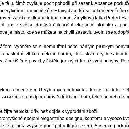
je tělu, čímž zvyšuje pocit pohodlí při sezení. Absence podru
bo vytvoření harmonické sestavy dvou křesel u konferenčního 
zároveň zajišťuje dlouhodobou oporu. Žinylková látka Perfect 
í podle světla, dodává čalounění elegantní hloubku a pocit ú
e je místo, kde se můžete na chvíli zastavit, uvolnit se a dopřá
táčem. Vyhněte se silnému tření nebo náhlým prudkým pohyb
a následně vlhkou měkkou houbu, která skvrnu rychle absorbuj
dy. Znečištěné povrchy čistěte jemnými krouživými pohyby. Po 
 stylem a interiérem. U vybraných pohovek a křesel najdete PDF
ši zákaznickou podporu prostřednictvím chatu, telefonu nebo e-m
žijte nabídku dřív, než dojde k vyprodání zboží.
promyšlené spojení elegantního designu, komfortu a vysoce kva
je tělu, čímž zvyšuje pocit pohodlí při sezení. Absence podru