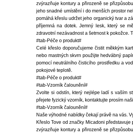
zvýrazňuje kontury a přirozeně se přizpůsobu
jeho snadné umístění i do menších prostor ne
pomáhá křeslu udržet jeho organický tvar a 
příjemná na dotek. Jemný lesk, který se měn
zdravotní nezávadnost a šetrnost k pokožce. Tov
#tab-Péče o produkt#
Celé křeslo doporučujeme čistit měkkým kar
nebo mastných skvrn použijte hedvábný papír 
pomocí neutrálního čisticího prostředku a vo
pokojové teplotě.
#tab-Péče o produkt#
#tab-Vzorník čalounění#
Zvolte si odstín, který nejlépe ladí s vaším
přejete fyzický vzorník, kontaktujte prosím na
#tab-Vzorník čalounění#
Naše výhodné nabídky čekají právě na vás. Vyu
Křeslo Tove od značky Micadoni představuje 
zvýrazňuje kontury a přirozeně se přizpůsobu