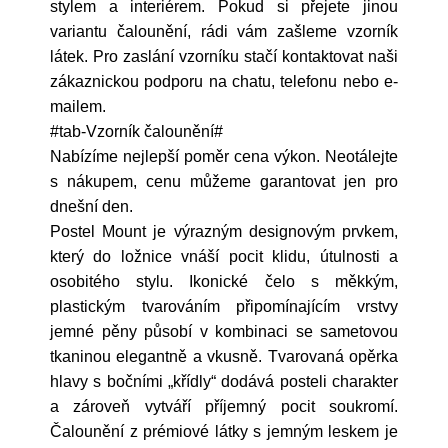
stylem a interiérem. Pokud si přejete jinou
variantu čalounění, rádi vám zašleme vzorník
látek. Pro zaslání vzorníku stačí kontaktovat naši
zákaznickou podporu na chatu, telefonu nebo e-
mailem.
#tab-Vzorník čalounění#
Nabízíme nejlepší poměr cena výkon. Neotálejte
s nákupem, cenu můžeme garantovat jen pro
dnešní den.
Postel Mount je výrazným designovým prvkem,
který do ložnice vnáší pocit klidu, útulnosti a
osobitého stylu. Ikonické čelo s měkkým,
plastickým tvarováním připomínajícím vrstvy
jemné pěny působí v kombinaci se sametovou
tkaninou elegantně a vkusně. Tvarovaná opěrka
hlavy s bočními „křídly“ dodává posteli charakter
a zároveň vytváří příjemný pocit soukromí.
Čalounění z prémiové látky s jemným leskem je