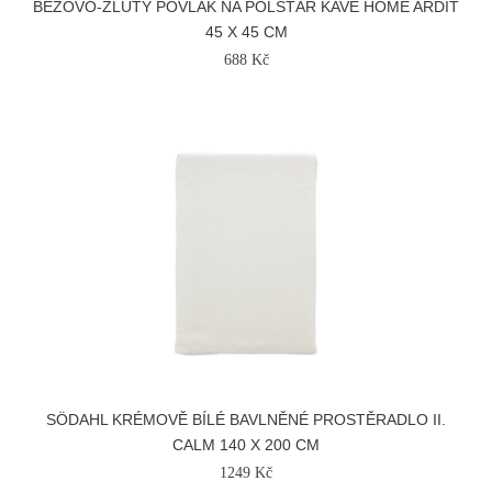
BÉŽOVO-ŽLUTÝ POVLAK NA POLŠTÁŘ KAVE HOME ARDIT
45 X 45 CM
688 Kč
SÖDAHL KRÉMOVĚ BÍLÉ BAVLNĚNÉ PROSTĚRADLO II.
CALM 140 X 200 CM
1249 Kč