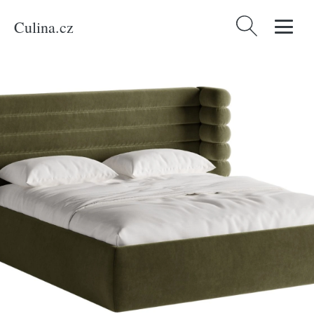
Culina.cz
Vyhledávání
Domů
/
Produkty
/
Bydlení a doplňky
/
Micadoni Zelená sametová
dvoulůžková postel Mount 180 x 200 cm