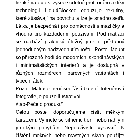
hebké na dotek, vysoce odolné proti oděru a díky
technologii LiquidBlocked odpuzuje tekutiny,
které zůstávají na povrchu a lze je snadno setřít.
Látka je bezpečná i pro domácnosti s mazlíčky a
vhodná pro každodenní používání. Pod matrací
se nachází praktický úložný prostor přístupný
jednoduchým nadzvednutím roštu. Postel Mount
se přirozeně hodí do moderních, skandinávských
i minimalistických interiérů a je dostupná v
různých rozměrech, barevných variantách i
typech látek.
Pozn.: Matrace není součástí balení. Interiérová
fotografie je pouze ilustrativní.
#tab-Péče o produkt#
Celou postel doporučujeme čistit měkkým
kartáčem. Vyhněte se silnému tření nebo náhlým
prudkým pohybům. Nepoužívejte vysavač. K
čištění mokrých nebo mastných skvrn použijte