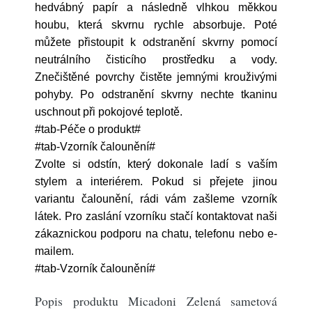
hedvábný papír a následně vlhkou měkkou
houbu, která skvrnu rychle absorbuje. Poté
můžete přistoupit k odstranění skvrny pomocí
neutrálního čisticího prostředku a vody.
Znečištěné povrchy čistěte jemnými krouživými
pohyby. Po odstranění skvrny nechte tkaninu
uschnout při pokojové teplotě.
#tab-Péče o produkt#
#tab-Vzorník čalounění#
Zvolte si odstín, který dokonale ladí s vaším
stylem a interiérem. Pokud si přejete jinou
variantu čalounění, rádi vám zašleme vzorník
látek. Pro zaslání vzorníku stačí kontaktovat naši
zákaznickou podporu na chatu, telefonu nebo e-
mailem.
#tab-Vzorník čalounění#
Popis produktu Micadoni Zelená sametová