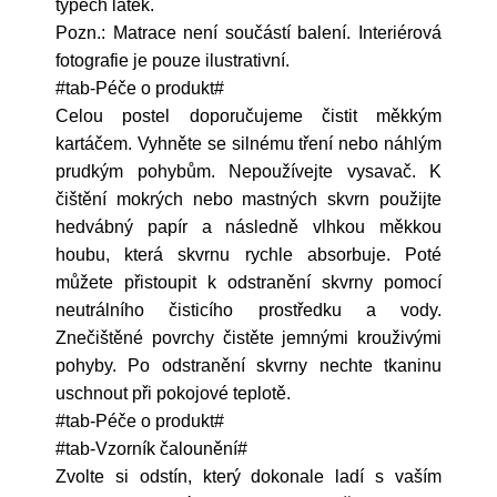
typech látek.
Pozn.: Matrace není součástí balení. Interiérová
fotografie je pouze ilustrativní.
#tab-Péče o produkt#
Celou postel doporučujeme čistit měkkým
kartáčem. Vyhněte se silnému tření nebo náhlým
prudkým pohybům. Nepoužívejte vysavač. K
čištění mokrých nebo mastných skvrn použijte
hedvábný papír a následně vlhkou měkkou
houbu, která skvrnu rychle absorbuje. Poté
můžete přistoupit k odstranění skvrny pomocí
neutrálního čisticího prostředku a vody.
Znečištěné povrchy čistěte jemnými krouživými
pohyby. Po odstranění skvrny nechte tkaninu
uschnout při pokojové teplotě.
#tab-Péče o produkt#
#tab-Vzorník čalounění#
Zvolte si odstín, který dokonale ladí s vaším