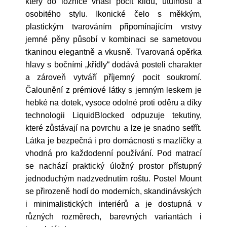
který do ložnice vnáší pocit klidu, útulnosti a
osobitého stylu. Ikonické čelo s měkkým,
plastickým tvarováním připomínajícím vrstvy
jemné pěny působí v kombinaci se sametovou
tkaninou elegantně a vkusně. Tvarovaná opěrka
hlavy s bočními „křídly“ dodává posteli charakter
a zároveň vytváří příjemný pocit soukromí.
Čalounění z prémiové látky s jemným leskem je
hebké na dotek, vysoce odolné proti oděru a díky
technologii LiquidBlocked odpuzuje tekutiny,
které zůstávají na povrchu a lze je snadno setřít.
Látka je bezpečná i pro domácnosti s mazlíčky a
vhodná pro každodenní používání. Pod matrací
se nachází praktický úložný prostor přístupný
jednoduchým nadzvednutím roštu. Postel Mount
se přirozeně hodí do moderních, skandinávských
i minimalistických interiérů a je dostupná v
různých rozměrech, barevných variantách i