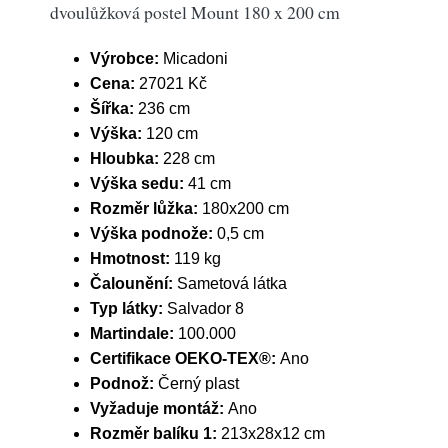
dvoulůžková postel Mount 180 x 200 cm
Výrobce:
Micadoni
Cena:
27021 Kč
Šířka:
236 cm
Výška:
120 cm
Hloubka:
228 cm
Výška sedu:
41 cm
Rozměr lůžka:
180x200 cm
Výška podnože:
0,5 cm
Hmotnost:
119 kg
Čalounění:
Sametová látka
Typ látky:
Salvador 8
Martindale:
100.000
Certifikace OEKO-TEX®:
Ano
Podnož:
Černý plast
Vyžaduje montáž:
Ano
Rozměr balíku 1:
213x28x12 cm