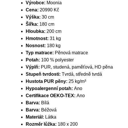
Výrobce:
Moonia
Cena:
20990 Kč
Výška:
30 cm
Šířka:
180 cm
Hloubka:
200 cm
Hmotnost:
31 kg
Nosnost:
180 kg
Typ matrace:
Pěnová matrace
Potah:
100 % polyester
Výplň:
PUR, studená, paměťová, HD pěna
Stupeň tvrdosti:
Tvrdá, středně tvrdá
Hustota PUR pěny:
25 kg/m³
Hypoalergenní potah:
Ano
Certifikace OEKO-TEX:
Ano
Barva:
Bílá
Barva:
Béžová
Materiál:
Látka
Rozměr lůžka:
180 x 200