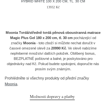
HYBRID WHITE 100 X 200 CM, TL. 30 CM
13932 Kč
Moonia Tvrdá/středně tvrdá pěnová oboustranná matrace
Magic Plus Gel 180 x 200 cm, tl. 30 cm
pocházející od
značky
Moonia
- toto zboží si můžete nechat doručit v
časové omezené slevě za
20990 Kč
. Ve slevě nabízíme
nepřeberné množství dalších položek. Oblíbený bonus,
BEZPLATNÉ poštovné a balné, je poskytováno pro
objednávky nad Kč. Pokud budete spokojeni, doporučte nás
prosím svým známým.
Prohlédněte si všechny produkty od přední značky
Moonia
.
Možnosti dopravy a platby