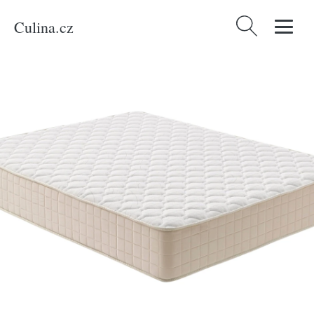
Culina.cz
Vyhledávání
Domů
/
Produkty
/
Kategorie
/
Moonia Tvrdá/středně tvrdá pěnová
oboustranná matrace Magic Plus Gel 180 x 200 cm, tl. 30 cm