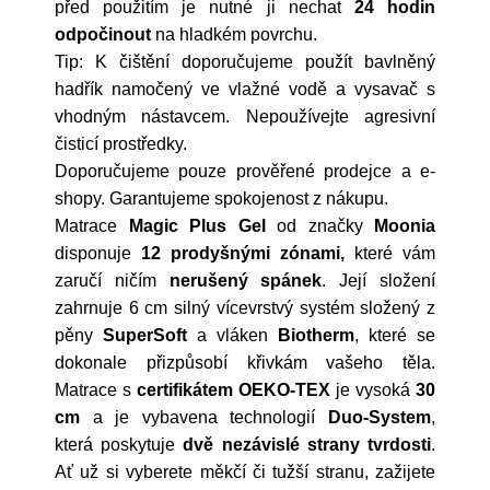
před použitím je nutné ji nechat
24 hodin
odpočinout
na hladkém povrchu.
Tip: K čištění doporučujeme použít bavlněný
hadřík namočený ve vlažné vodě a vysavač s
vhodným nástavcem. Nepoužívejte agresivní
čisticí prostředky.
Doporučujeme pouze prověřené prodejce a e-
shopy. Garantujeme spokojenost z nákupu.
Matrace
Magic Plus Gel
od značky
Moonia
disponuje
12 prodyšnými zónami,
které vám
zaručí ničím
nerušený spánek
. Její složení
zahrnuje 6 cm silný vícevrstvý systém složený z
pěny
SuperSoft
a vláken
Biotherm
, které se
dokonale přizpůsobí křivkám vašeho těla.
Matrace s
certifikátem
OEKO-TEX
je vysoká
30
cm
a je vybavena technologií
Duo-System
,
která poskytuje
dvě nezávislé strany tvrdosti
.
Ať už si vyberete měkčí či tužší stranu, zažijete