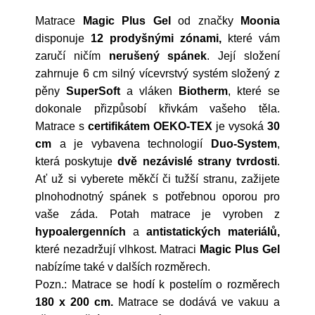
Matrace
Magic Plus Gel
od značky
Moonia
disponuje
12 prodyšnými zónami,
které vám
zaručí ničím
nerušený spánek
. Její složení
zahrnuje 6 cm silný vícevrstvý systém složený z
pěny
SuperSoft
a vláken
Biotherm
, které se
dokonale přizpůsobí křivkám vašeho těla.
Matrace s
certifikátem
OEKO-TEX
je vysoká
30
cm
a je vybavena technologií
Duo-System
,
která poskytuje
dvě nezávislé strany tvrdosti
.
Ať už si vyberete měkčí či tužší stranu, zažijete
plnohodnotný spánek s potřebnou oporou pro
vaše záda. Potah matrace je vyroben z
hypoalergenních
a
antistatických materiálů,
které nezadržují vlhkost. Matraci
Magic Plus Gel
nabízíme také v dalších rozměrech.
Pozn.: Matrace se hodí k postelím o rozměrech
180 x 200 cm
.
Matrace se dodává ve vakuu a