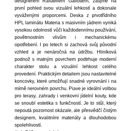
designérem Raffaellem Galiottem, zaujme na
první pohled svou vizuální lehkostí a dokonale
vyváženými proporcemi. Deska z prvotřídního
HPL laminátu Materia s masivním jádrem vyniká
vysokou odolností vůči každodennímu používání,
povětrnostním vlivům i mechanickému
opotřebení. I po letech si zachová svůj původní
vzhled a je nenáročná na údržbu. Hliníková
podnož s matným povrchem podtrhuje moderní
charakter stolu a vizuální lehkost celého
provedení. Praktickým detailem jsou nastavitelné
koncovky, které umožňují snadné vyrovnání i na
mírně nerovném povrchu. Piave je ideální volbou
pro terasy, zahrady i venkovní jídelní kouty, kde
se snoubí estetika s funkčností. Je to stůl, který
nepoutá pozornost okázale, ale přesvědčí čistým
designem, kvalitními materiály a dlouhodobou
spolehlivostí.