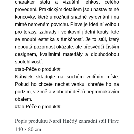
charakter stolu a vizuální lehkost celého
provedení. Praktickým detailem jsou nastavitelné
koncovky, které umožňují snadné vyrovnání i na
mírně nerovném povrchu. Piave je ideální volbou
pro terasy, zahrady i venkovní jídelní kouty, kde
se snoubí estetika s funkčností. Je to stůl, který
nepoutá pozornost okázale, ale přesvědčí čistým
designem, kvalitními materiály a dlouhodobou
spolehlivostí.
#tab-Péče o produkt#
Nábytek skladujte na suchém vnitřním místě.
Pokud ho chcete nechat venku, chraňte ho na
podzim, v zimě a v období dešťů nepromokavým
obalem.
#tab-Péče o produkt#
Popis produktu Nardi Hnědý zahradní stůl Piave
140 x 80 cm