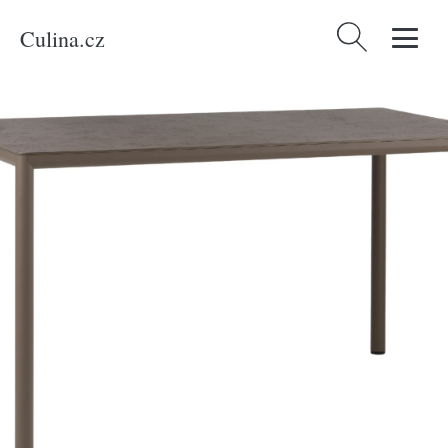
Culina.cz
Vyhledávání
Domů
/
Produkty
/
Bydlení a doplňky
/
Nardi Hnědý zahradní stůl Piave 140
x 80 cm