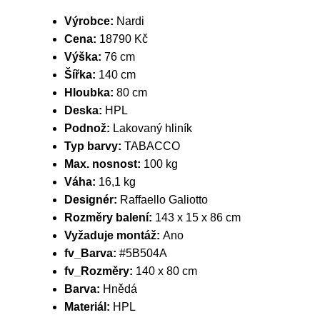
Výrobce:
Nardi
Cena:
18790 Kč
Výška:
76 cm
Šířka:
140 cm
Hloubka:
80 cm
Deska:
HPL
Podnož:
Lakovaný hliník
Typ barvy:
TABACCO
Max. nosnost:
100 kg
Váha:
16,1 kg
Designér:
Raffaello Galiotto
Rozměry balení:
143 x 15 x 86 cm
Vyžaduje montáž:
Ano
fv_Barva:
#5B504A
fv_Rozměry:
140 x 80 cm
Barva:
Hnědá
Materiál:
HPL