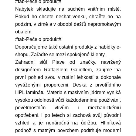
#tab-Péče o produkt#
Nábytek skladujte na suchém vnitřním místě.
Pokud ho chcete nechat venku, chraňte ho na
podzim, v zimě a v období dešťů nepromokavým
obalem.
#tab-Péče o produkt#
Doporučujeme také ostatní produkty z nabídky e-
shopu. Zařaďte se mezi spokojené klienty.
Zahradní stůl Piave od značky, navržený
designérem Raffaellem Galiottem, zaujme na
první pohled svou vizuální lehkostí a dokonale
vyváženými proporcemi. Deska z prvotřídního
HPL laminátu Materia s masivním jádrem vyniká
vysokou odolností vůči každodennímu používání,
povětrnostním vlivům i mechanickému
opotřebení. I po letech si zachová svůj původní
vzhled a je nenáročná na údržbu. Hliníková
podnož s matným povrchem podtrhuje moderní