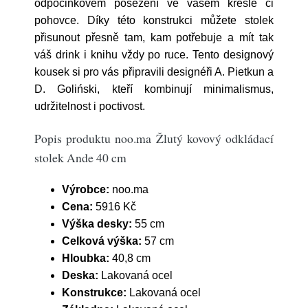
odpočinkovém posezení ve vašem křesle či
pohovce. Díky této konstrukci můžete stolek
přisunout přesně tam, kam potřebuje a mít tak
váš drink i knihu vždy po ruce. Tento designový
kousek si pro vás připravili designéři A. Pietkun a
D. Goliński, kteří kombinují minimalismus,
udržitelnost i poctivost.
Popis produktu noo.ma Žlutý kovový odkládací
stolek Ande 40 cm
Výrobce:
noo.ma
Cena:
5916 Kč
Výška desky:
55 cm
Celková výška:
57 cm
Hloubka:
40,8 cm
Deska:
Lakovaná ocel
Konstrukce:
Lakovaná ocel