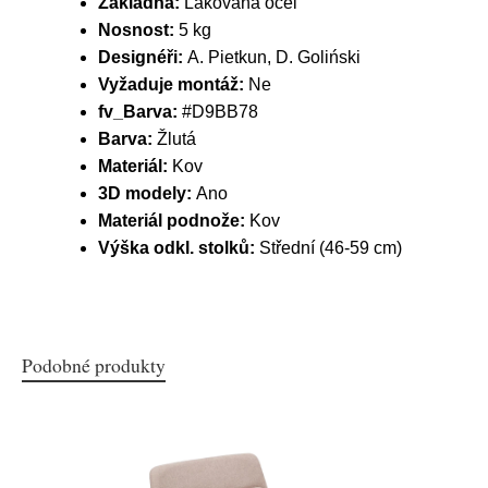
Základna:
Lakovaná ocel
Nosnost:
5 kg
Designéři:
A. Pietkun, D. Goliński
Vyžaduje montáž:
Ne
fv_Barva:
#D9BB78
Barva:
Žlutá
Materiál:
Kov
3D modely:
Ano
Materiál podnože:
Kov
Výška odkl. stolků:
Střední (46-59 cm)
Podobné produkty