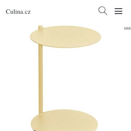
Culina.cz
Vyhledávání
Domů
/
Produkty
/
Bydlení a doplňky
/
noo.ma Žlutý kovový odkládací stolek
Ande 40 cm