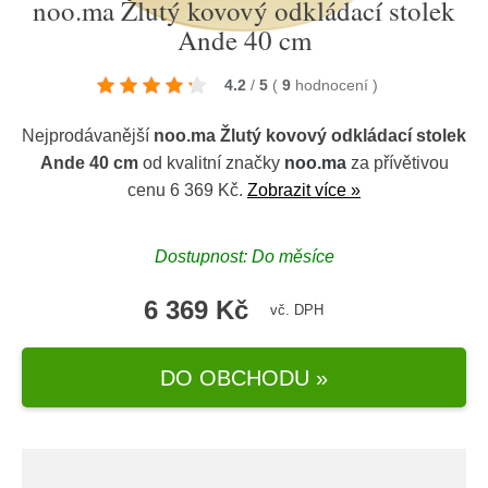
noo.ma Žlutý kovový odkládací stolek
Ande 40 cm
4.2
/
5
(
9
hodnocení
)
Nejprodávanější
noo.ma Žlutý kovový odkládací stolek
Ande 40 cm
od kvalitní značky
noo.ma
za přívětivou
cenu 6 369 Kč.
Zobrazit více »
Dostupnost: Do měsíce
6 369 Kč
vč. DPH
DO OBCHODU »