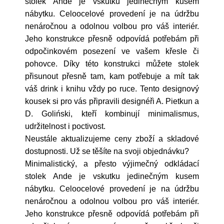
stolek Ande je vskutku jedinečným kusem
nábytku. Celoocelové provedení je na údržbu
nenáročnou a odolnou volbou pro váš interiér.
Jeho konstrukce přesně odpovídá potřebám při
odpočinkovém posezení ve vašem křesle či
pohovce. Díky této konstrukci můžete stolek
přisunout přesně tam, kam potřebuje a mít tak
váš drink i knihu vždy po ruce. Tento designový
kousek si pro vás připravili designéři A. Pietkun a
D. Goliński, kteří kombinují minimalismus,
udržitelnost i poctivost.
Neustále aktualizujeme ceny zboží a skladové
dostupnosti. Už se těšíte na svoji objednávku?
Minimalistický, a přesto výjimečný odkládací
stolek Ande je vskutku jedinečným kusem
nábytku. Celoocelové provedení je na údržbu
nenáročnou a odolnou volbou pro váš interiér.
Jeho konstrukce přesně odpovídá potřebám při