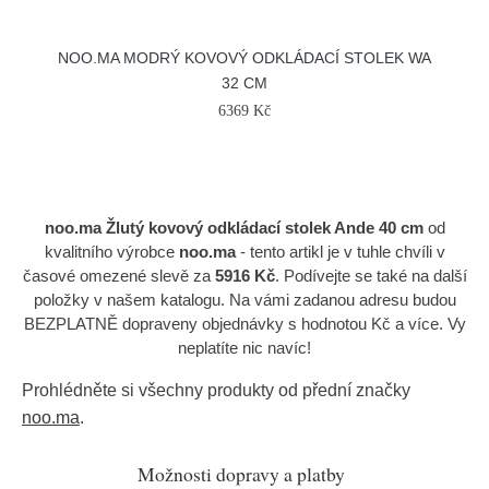
NOO.MA MODRÝ KOVOVÝ ODKLÁDACÍ STOLEK WA
32 CM
6369 Kč
noo.ma Žlutý kovový odkládací stolek Ande 40 cm
od
kvalitního výrobce
noo.ma
- tento artikl je v tuhle chvíli v
časové omezené slevě za
5916 Kč
. Podívejte se také na další
položky v našem katalogu. Na vámi zadanou adresu budou
BEZPLATNĚ dopraveny objednávky s hodnotou Kč a více. Vy
neplatíte nic navíc!
Prohlédněte si všechny produkty od přední značky
noo.ma
.
Možnosti dopravy a platby