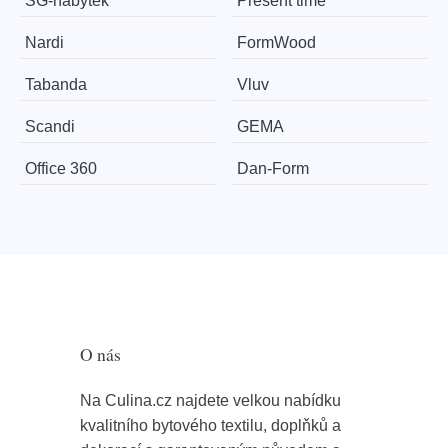
SG-nábytek
Present time
Nardi
FormWood
Tabanda
Vluv
Scandi
GEMA
Office 360
​​​​​Dan-Form
O nás
Na Culina.cz najdete velkou nabídku
kvalitního bytového textilu, doplňků a