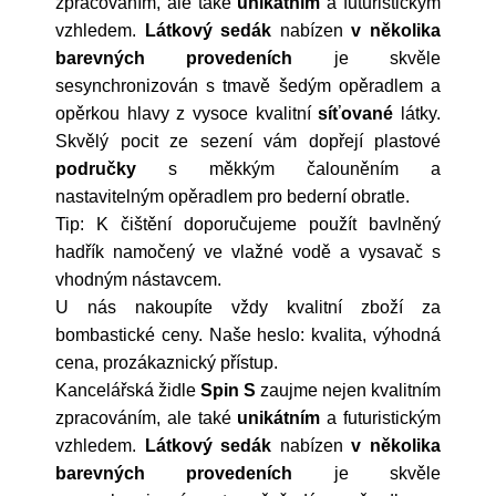
zpracováním, ale také
unikátním
a futuristickým
vzhledem.
Látkový
sedák
nabízen
v několika
barevných provedeních
je skvěle
sesynchronizován s tmavě šedým opěradlem a
opěrkou hlavy z vysoce kvalitní
síťované
látky.
Skvělý pocit ze sezení vám dopřejí plastové
područky
s měkkým čalouněním a
nastavitelným opěradlem pro bederní obratle.
Tip: K čištění doporučujeme použít bavlněný
hadřík namočený ve vlažné vodě a vysavač s
vhodným nástavcem.
U nás nakoupíte vždy kvalitní zboží za
bombastické ceny. Naše heslo: kvalita, výhodná
cena, prozákaznický přístup.
Kancelářská židle
Spin S
zaujme nejen kvalitním
zpracováním, ale také
unikátním
a futuristickým
vzhledem.
Látkový
sedák
nabízen
v několika
barevných provedeních
je skvěle