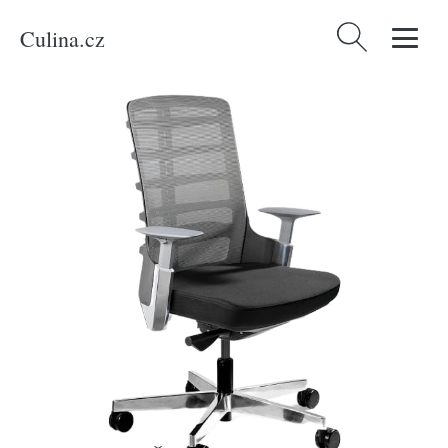
Culina.cz
Vyhledávání
Domů
/
Produkty
/
Bydlení a doplňky
/
Office 360 Černá látková kancelářská
židle Spin S