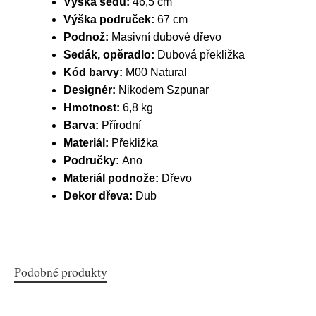
Výška sedu:
46,5 cm
Výška područek:
67 cm
Podnož:
Masivní dubové dřevo
Sedák, opěradlo:
Dubová překližka
Kód barvy:
M00 Natural
Designér:
Nikodem Szpunar
Hmotnost:
6,8 kg
Barva:
Přírodní
Materiál:
Překližka
Područky:
Ano
Materiál podnože:
Dřevo
Dekor dřeva:
Dub
Podobné produkty