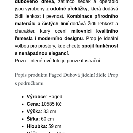
dubového dřeva
, zatímco sedák a opěradlo
jsou vyrobeny
z odolné překližky
, která dodává
židli lehkost i pevnost.
Kombinace
přírodního
materiálu a čistých linií
dodává židli lehkost a
charakter, který ocení
milovníci kvalitního
řemesla i moderního designu
.
Prop
je ideální
volbou pro prostory, kde chcete
spojit
funkčnost
s nenápadnou elegancí
.
Pozn.: Interiérové foto je pouze ilustrační.
Popis produktu Paged Dubová jídelní židle Prop
s područkami
Výrobce:
Paged
Cena:
10585 Kč
Výška:
83 cm
Šířka:
60 cm
Hloubka:
59 cm