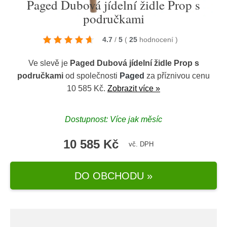
Paged Dubová jídelní židle Prop s
područkami
4.7
/
5
(
25
hodnocení
)
Ve slevě je
Paged Dubová jídelní židle Prop s
područkami
od společnosti
Paged
za příznivou cenu
10 585 Kč.
Zobrazit více »
Dostupnost: Více jak měsíc
10 585 Kč
vč. DPH
DO OBCHODU »