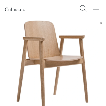
Culina.cz
Vyhledávání
Domů
/
Produkty
/
Bydlení a doplňky
/
Paged Dubová jídelní židle Prop s
područkami