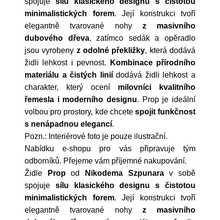
spojuje
sílu klasického designu s čistotou
minimalistických forem
. Její konstrukci tvoří
elegantně tvarované nohy
z masivního
dubového dřeva
, zatímco sedák a opěradlo
jsou vyrobeny
z odolné překližky
, která dodává
židli lehkost i pevnost.
Kombinace
přírodního
materiálu a čistých linií
dodává židli lehkost a
charakter, který ocení
milovníci kvalitního
řemesla i moderního designu
.
Prop
je ideální
volbou pro prostory, kde chcete
spojit
funkčnost
s nenápadnou elegancí
.
Pozn.: Interiérové foto je pouze ilustrační.
Nabídku e-shopu pro vás připravuje tým
odborníků. Přejeme vám příjemné nakupování.
Židle
Prop
od
Nikodema
Szpunara
v sobě
spojuje
sílu klasického designu s čistotou
minimalistických forem
. Její konstrukci tvoří
elegantně tvarované nohy
z masivního