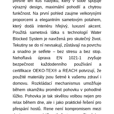
přesně ten kus nábytku, který v sobě spojuje
výrazný design, maximální pohodlí a chytrou
funkčnost. Na první pohled zaujme velkorysými
proporcemi a elegantním sametovým potahem,
který dodá interiéru hřejivý, luxusní akcent.
Použitá sametová látka s technologií Water
Blocked System je navržená pro skutečný život.
Tekutiny se do ní nevsakují, zůstávají na povrchu
a snadno je setřete – bez stresu a bez stop.
Nehořlavá úprava EN 1021-1 zvyšuje
bezpečnost každodenního používání a
certifikace OEKO-TEX® a REACH potvrzují, že
použité materiály jsou šetrné k vašemu zdraví i
domovu. Rozkládací mechanismus umožňuje
během okamžiku proměnit pohovku v pohodlné
lůžko. Pohovka je tak skvělou volbou nejen pro
relax během dne, ale i jako praktické řešení pro
přespání hostů. Rene není kompromisem mezi