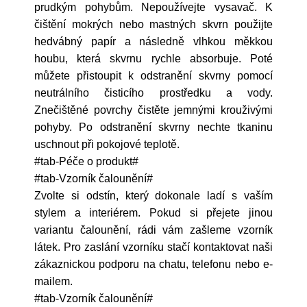
prudkým pohybům. Nepoužívejte vysavač. K
čištění mokrých nebo mastných skvrn použijte
hedvábný papír a následně vlhkou měkkou
houbu, která skvrnu rychle absorbuje. Poté
můžete přistoupit k odstranění skvrny pomocí
neutrálního čisticího prostředku a vody.
Znečištěné povrchy čistěte jemnými krouživými
pohyby. Po odstranění skvrny nechte tkaninu
uschnout při pokojové teplotě.
#tab-Péče o produkt#
#tab-Vzorník čalounění#
Zvolte si odstín, který dokonale ladí s vaším
stylem a interiérem. Pokud si přejete jinou
variantu čalounění, rádi vám zašleme vzorník
látek. Pro zaslání vzorníku stačí kontaktovat naši
zákaznickou podporu na chatu, telefonu nebo e-
mailem.
#tab-Vzorník čalounění#