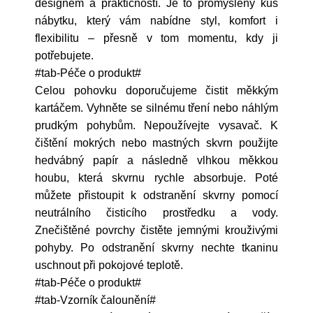
designem a praktičností. Je to promyšlený kus
nábytku, který vám nabídne styl, komfort i
flexibilitu – přesně v tom momentu, kdy ji
potřebujete.
#tab-Péče o produkt#
Celou pohovku doporučujeme čistit měkkým
kartáčem. Vyhněte se silnému tření nebo náhlým
prudkým pohybům. Nepoužívejte vysavač. K
čištění mokrých nebo mastných skvrn použijte
hedvábný papír a následně vlhkou měkkou
houbu, která skvrnu rychle absorbuje. Poté
můžete přistoupit k odstranění skvrny pomocí
neutrálního čisticího prostředku a vody.
Znečištěné povrchy čistěte jemnými krouživými
pohyby. Po odstranění skvrny nechte tkaninu
uschnout při pokojové teplotě.
#tab-Péče o produkt#
#tab-Vzorník čalounění#