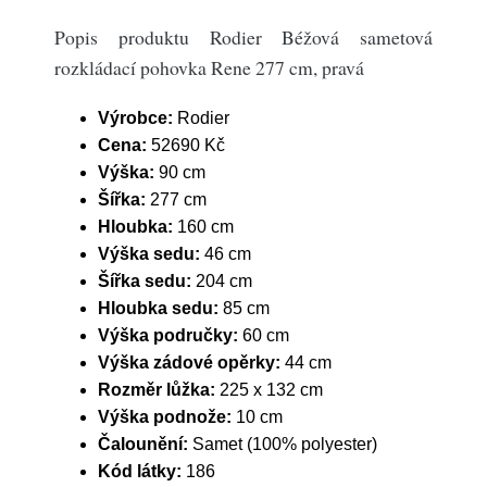
Popis produktu Rodier Béžová sametová
rozkládací pohovka Rene 277 cm, pravá
Výrobce:
Rodier
Cena:
52690 Kč
Výška:
90 cm
Šířka:
277 cm
Hloubka:
160 cm
Výška sedu:
46 cm
Šířka sedu:
204 cm
Hloubka sedu:
85 cm
Výška područky:
60 cm
Výška zádové opěrky:
44 cm
Rozměr lůžka:
225 x 132 cm
Výška podnože:
10 cm
Čalounění:
Samet (100% polyester)
Kód látky:
186