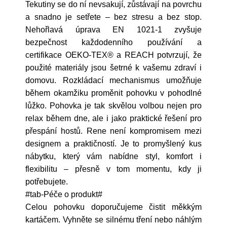
Tekutiny se do ní nevsakují, zůstávají na povrchu
a snadno je setřete – bez stresu a bez stop.
Nehořlavá úprava EN 1021-1 zvyšuje
bezpečnost každodenního používání a
certifikace OEKO-TEX® a REACH potvrzují, že
použité materiály jsou šetrné k vašemu zdraví i
domovu. Rozkládací mechanismus umožňuje
během okamžiku proměnit pohovku v pohodlné
lůžko. Pohovka je tak skvělou volbou nejen pro
relax během dne, ale i jako praktické řešení pro
přespání hostů. Rene není kompromisem mezi
designem a praktičností. Je to promyšlený kus
nábytku, který vám nabídne styl, komfort i
flexibilitu – přesně v tom momentu, kdy ji
potřebujete.
#tab-Péče o produkt#
Celou pohovku doporučujeme čistit měkkým
kartáčem. Vyhněte se silnému tření nebo náhlým