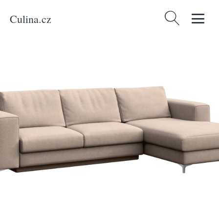
Culina.cz
Vyhledávání
Domů
/
Produkty
/
Bydlení a doplňky
/
Rodier Béžová sametová rozkládací
pohovka Rene 277 cm, pravá