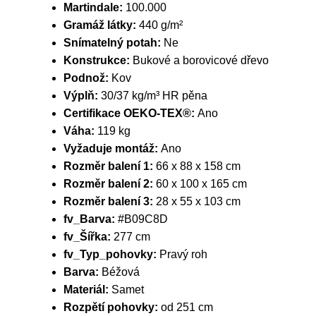
Martindale:
100.000
Gramáž látky:
440 g/m²
Snímatelný potah:
Ne
Konstrukce:
Bukové a borovicové dřevo
Podnož:
Kov
Výplň:
30/37 kg/m³ HR pěna
Certifikace OEKO-TEX®:
Ano
Váha:
119 kg
Vyžaduje montáž:
Ano
Rozměr balení 1:
66 x 88 x 158 cm
Rozměr balení 2:
60 x 100 x 165 cm
Rozměr balení 3:
28 x 55 x 103 cm
fv_Barva:
#B09C8D
fv_Šířka:
277 cm
fv_Typ_pohovky:
Pravý roh
Barva:
Béžová
Materiál:
Samet
Rozpětí pohovky:
od 251 cm