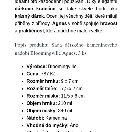
ideální pro každodenní používání. Díky elegantní
dárkové krabičce
se také skvěle hodí jako
krásný dárek
. Ocení jej všechny děti, které milují
příběhy z přírody.
Agnes
v sobě spojuje
hravost
a
praktičnost
, která nadchne malé i velké.
Popis produktu Sada dětského kameninového
nádobí Bloomingville Agnes, 3 ks
Výrobce:
Bloomingville
Cena:
787 Kč
Rozměr hrnku:
9 x 7 cm
Rozměr talíře:
17,5 x 2 cm
Rozměr misky:
11,5 x 6 cm
Objem hrnku:
210 ml
Objem misky:
340 ml
Nádobí:
Kamenina
Vhodné do myčky:
Ano