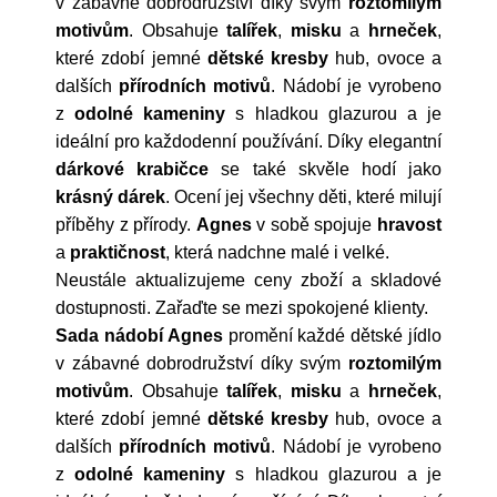
v zábavné dobrodružství díky svým
roztomilým
motivům
. Obsahuje
talířek
,
misku
a
hrneček
,
které zdobí jemné
dětské kresby
hub, ovoce a
dalších
přírodních motivů
. Nádobí je vyrobeno
z
odolné kameniny
s hladkou glazurou a je
ideální pro každodenní používání. Díky elegantní
dárkové krabičce
se také skvěle hodí jako
krásný dárek
. Ocení jej všechny děti, které milují
příběhy z přírody.
Agnes
v sobě spojuje
hravost
a
praktičnost
, která nadchne malé i velké.
Neustále aktualizujeme ceny zboží a skladové
dostupnosti. Zařaďte se mezi spokojené klienty.
Sada nádobí Agnes
promění každé dětské jídlo
v zábavné dobrodružství díky svým
roztomilým
motivům
. Obsahuje
talířek
,
misku
a
hrneček
,
které zdobí jemné
dětské kresby
hub, ovoce a
dalších
přírodních motivů
. Nádobí je vyrobeno
z
odolné kameniny
s hladkou glazurou a je