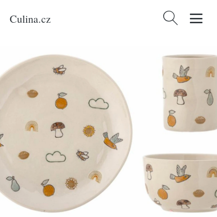
Culina.cz
Vyhledávání
Domů
/
Produkty
/
Bydlení a doplňky
/
Sada dětského kameninového
nádobí Bloomingville Agnes, 3 ks