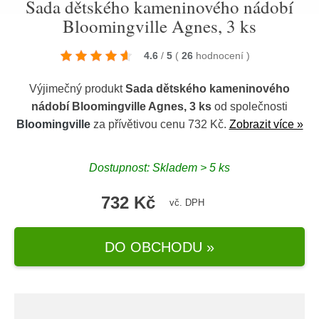
Sada dětského kameninového nádobí
Bloomingville Agnes, 3 ks
4.6
/
5
(
26
hodnocení
)
Výjimečný produkt
Sada dětského kameninového
nádobí Bloomingville Agnes, 3 ks
od společnosti
Bloomingville
za přívětivou cenu 732 Kč.
Zobrazit více »
Dostupnost: Skladem > 5 ks
732 Kč
vč. DPH
DO OBCHODU »