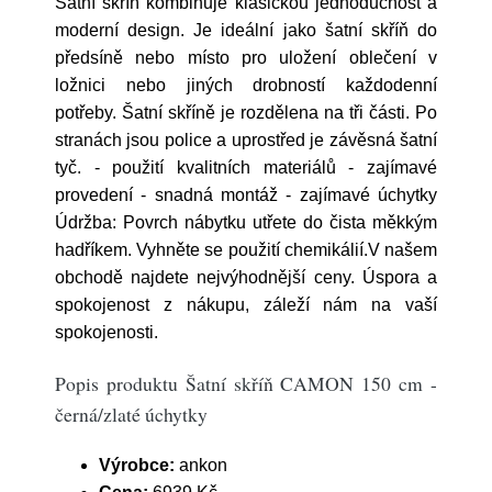
Šatní skříň kombinuje klasickou jednoduchost a
moderní design. Je ideální jako šatní skříň do
předsíně nebo místo pro uložení oblečení v
ložnici nebo jiných drobností každodenní
potřeby. Šatní skříně je rozdělena na tři části. Po
stranách jsou police a uprostřed je závěsná šatní
tyč. - použití kvalitních materiálů - zajímavé
provedení - snadná montáž - zajímavé úchytky
Údržba: Povrch nábytku utřete do čista měkkým
hadříkem. Vyhněte se použití chemikálií.V našem
obchodě najdete nejvýhodnější ceny. Úspora a
spokojenost z nákupu, záleží nám na vaší
spokojenosti.
Popis produktu Šatní skříň CAMON 150 cm -
černá/zlaté úchytky
Výrobce:
ankon