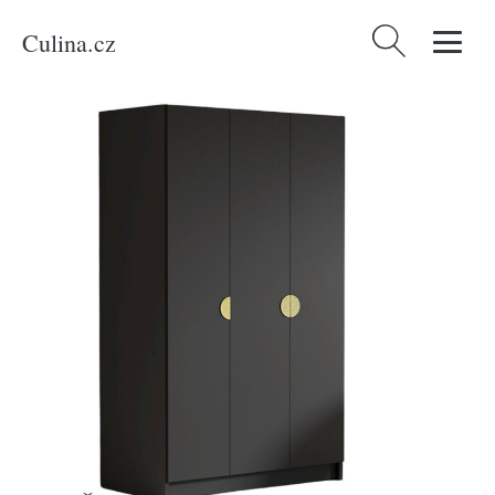
Culina.cz
Vyhledávání
Domů
/
Produkty
/
Bydlení a doplňky
/
Nábytek
/
Ložnice
/
Šatní skříň
CAMON 150 cm - černá/zlaté úchytky