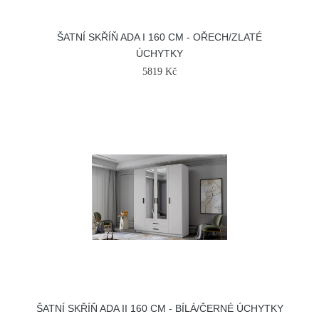
ŠATNÍ SKŘÍŇ ADA I 160 CM - OŘECH/ZLATÉ
ÚCHYTKY
5819 Kč
ŠATNÍ SKŘÍŇ ADA II 160 CM - BÍLÁ/ČERNÉ ÚCHYTKY