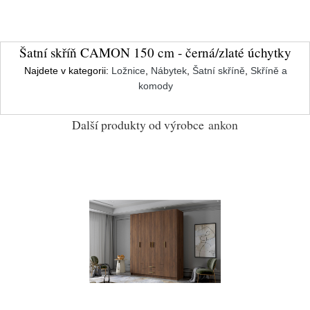
Šatní skříň CAMON 150 cm - černá/zlaté úchytky
Najdete v kategorii:
Ložnice
,
Nábytek
,
Šatní skříně
,
Skříně a
komody
Další produkty od výrobce
ankon