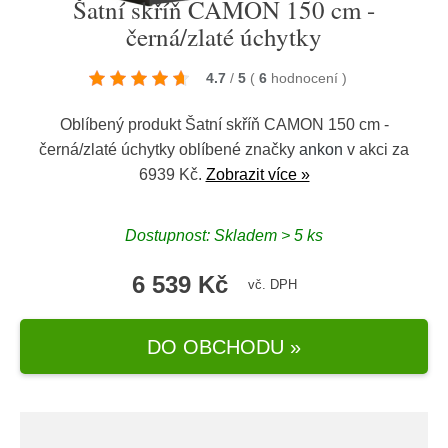
Šatní skříň CAMON 150 cm -
černá/zlaté úchytky
4.7
/
5
(
6
hodnocení
)
Oblíbený produkt Šatní skříň CAMON 150 cm -
černá/zlaté úchytky oblíbené značky
ankon
v akci za
6939 Kč.
Zobrazit více »
Dostupnost: Skladem > 5 ks
6 539 Kč
vč. DPH
DO OBCHODU »