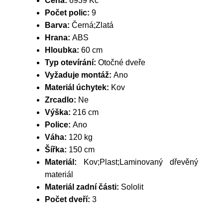
Cena:
6939 Kč
Počet polic:
9
Barva:
Černá;Zlatá
Hrana:
ABS
Hloubka:
60 cm
Typ otevírání:
Otočné dveře
Vyžaduje montáž:
Ano
Materiál úchytek:
Kov
Zrcadlo:
Ne
Výška:
216 cm
Police:
Ano
Váha:
120 kg
Šířka:
150 cm
Materiál:
Kov;Plast;Laminovaný dřevěný
materiál
Materiál zadní části:
Sololit
Počet dveří:
3