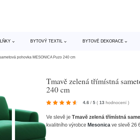
LŇKY
BYTOVÝ TEXTIL
BYTOVÉ DEKORACE
á sametová pohovka MESONICA Puzo 240 cm
Tmavě zelená třímístná sa
240 cm
4.6
/
5
(
13
hodnocení
)
Ve slevě je
Tmavě zelená třímístná sa
kvalitního výrobce
Mesonica
ve slevě 26 