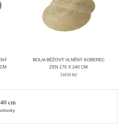
ĚNÝ
BOLIA BÉŽOVÝ VLNĚNÝ KOBEREC
 CM
ZEN 175 X 240 CM
31659 Kč
240 cm
pohovky