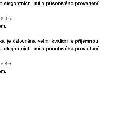
ka
elegantních linií
a
působivého provedení
e 3.6
.
cem.
ka je čalouněná velmi
kvalitní a příjemnou
ka
elegantních linií
a
působivého provedení
e 3.6
.
cem.