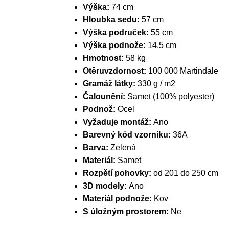
Výška:
74 cm
Hloubka sedu:
57 cm
Výška područek:
55 cm
Výška podnože:
14,5 cm
Hmotnost:
58 kg
Otěruvzdornost:
100 000 Martindale
Gramáž látky:
330 g / m2
Čalounění:
Samet (100% polyester)
Podnož:
Ocel
Vyžaduje montáž:
Ano
Barevný kód vzorníku:
36A
Barva:
Zelená
Materiál:
Samet
Rozpětí pohovky:
od 201 do 250 cm
3D modely:
Ano
Materiál podnože:
Kov
S úložným prostorem:
Ne