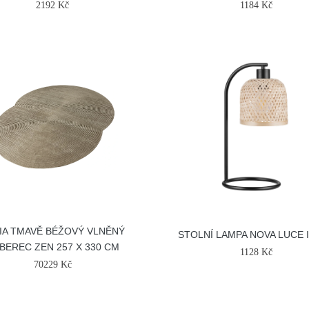
2192 Kč
1184 Kč
IA TMAVĚ BÉŽOVÝ VLNĚNÝ
STOLNÍ LAMPA NOVA LUCE 
BEREC ZEN 257 X 330 CM
1128 Kč
70229 Kč