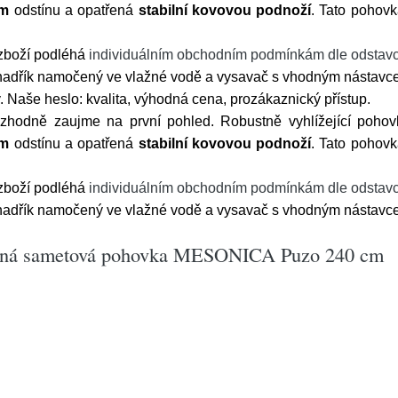
ém
odstínu a opatřená
stabilní kovovou podnoží
. Tato pohov
 zboží podléhá
individuálním obchodním podmínkám dle odstavc
 hadřík namočený ve vlažné vodě a vysavač s vhodným nástav
Naše heslo: kvalita, výhodná cena, prozákaznický přístup.
ozhodně zaujme na první pohled. Robustně vyhlížející pohov
ém
odstínu a opatřená
stabilní kovovou podnoží
. Tato pohov
 zboží podléhá
individuálním obchodním podmínkám dle odstavc
 hadřík namočený ve vlažné vodě a vysavač s vhodným nástav
ístná sametová pohovka MESONICA Puzo 240 cm