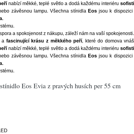
peří
nabízí měkké, teplé světlo a dodá každému interiéru
sofis
lní nebo závěsnou lampu. Všechna stínidla
Eos
jsou k dispozic
a.
ystému.
pora a spokojenost z nákupu, záleží nám na vaší spokojenosti.
a
fascinující
krásu
z měkkého peří
, které do domova vná
peří
nabízí měkké, teplé světlo a dodá každému interiéru
sofis
lní nebo závěsnou lampu. Všechna stínidla
Eos
jsou k dispozic
a.
ystému.
stínidlo Eos Evia z pravých husích per 55 cm
LED