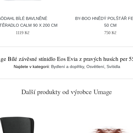
SÖDAHL BÍLÉ BAVLNĚNÉ
BY-BOO HNĚDÝ POLŠTÁŘ FE
TĚRADLO CALM 90 X 200 CM
50 CM
1119 Kč
750 Kč
e Bílé závěsné stínidlo Eos Evia z pravých husích per 
Najdete v kategorii:
Bydlení a doplňky
,
Osvětlení
,
Svítidla
Další produkty od výrobce
Umage