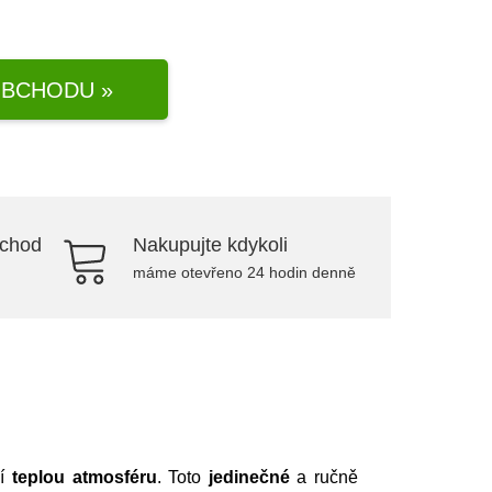
BCHODU »
bchod
Nakupujte kdykoli
máme otevřeno 24 hodin denně
ší
teplou
atmosféru
. Toto
jedinečné
a ručně