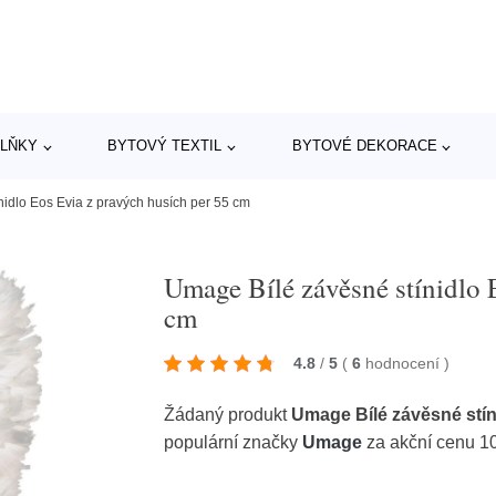
LŇKY
BYTOVÝ TEXTIL
BYTOVÉ DEKORACE
idlo Eos Evia z pravých husích per 55 cm
Umage Bílé závěsné stínidlo 
cm
4.8
/
5
(
6
hodnocení
)
Žádaný produkt
Umage Bílé závěsné stín
populární značky
Umage
za akční cenu 1