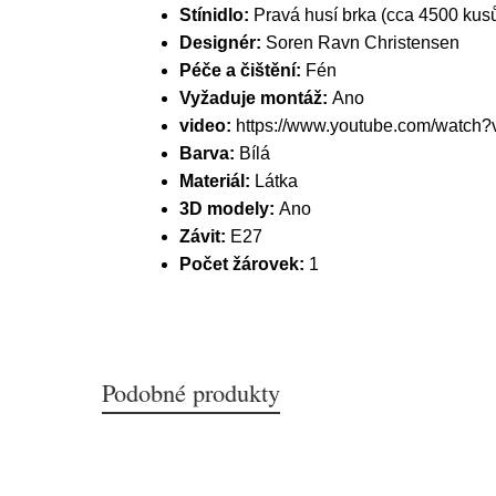
Stínidlo:
Pravá husí brka (cca 4500 kus
Designér:
Soren Ravn Christensen
Péče a čištění:
Fén
Vyžaduje montáž:
Ano
video:
https://www.youtube.com/watc
Barva:
Bílá
Materiál:
Látka
3D modely:
Ano
Závit:
E27
Počet žárovek:
1
Podobné produkty