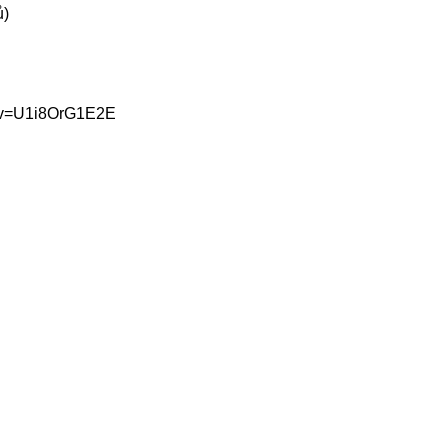
ů)
h?v=U1i8OrG1E2E