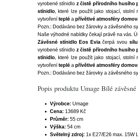
vyrobené stínidlo
z čistě přírodního husího 
stínidlo
, které lze použít jako stojací, sto
vytvoření
teplé
a
přívětivé
atmosféry
domov
Pozn.: Dodáváno bez žárovky a závěsného s
Naše výhodné nabídky čekají právě na vás. Ús
Závěsné
stínidlo Eos Evia
čerpá svou
sílu
vyrobené stínidlo
z čistě přírodního husího 
stínidlo
, které lze použít jako stojací, sto
vytvoření
teplé
a
přívětivé
atmosféry
domov
Pozn.: Dodáváno bez žárovky a závěsného s
Popis produktu Umage Bílé závěsné 
Výrobce:
Umage
Cena:
13689 Kč
Průměr:
55 cm
Výška:
54 cm
Světelný zdroj:
1x E27/E26 max. 15W 