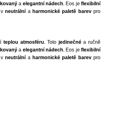
tikovaný
a
elegantní
nádech
.
Eos je
flexibilní
i v
neutrální
a
harmonické
paletě
barev
pro
ší
teplou
atmosféru
. Toto
jedinečné
a ručně
tikovaný
a
elegantní
nádech
.
Eos je
flexibilní
i v
neutrální
a
harmonické
paletě
barev
pro