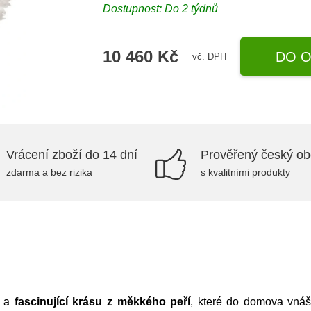
Dostupnost: Do 2 týdnů
10 460 Kč
DO O
vč. DPH
Vrácení zboží do 14 dní
Prověřený český o
zdarma a bez rizika
s kvalitními produkty
a
fascinující
krásu
z měkkého peří
, které do domova vná