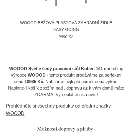
WOOOD BÉŽOVÁ PLASTOVÁ ZAHRADNÍ ŽIDLE
EASY GOING
2990 Kč
WOOOD Světle šedý pracovní stůl Koben 141 cm
od top
výrobce
WOOOD
- tento produkt prodáváme za perfektní
cenu
10935 Kč
. Nabízíme nejlepší poměr cena výkon.
Naplníte-li košík zbožím nad , dopravu až k vám domů máte
ZDARMA. Vy neplatíte nic navíc!
Prohlédněte si všechny produkty od přední značky
WOOOD
.
Možnosti dopravy a platby