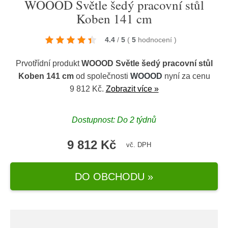
WOOOD Světle šedý pracovní stůl
Koben 141 cm
4.4
/
5
(
5
hodnocení
)
Prvotřídní produkt
WOOOD Světle šedý pracovní stůl
Koben 141 cm
od společnosti
WOOOD
nyní za cenu
9 812 Kč.
Zobrazit více »
Dostupnost: Do 2 týdnů
9 812 Kč
vč. DPH
DO OBCHODU »