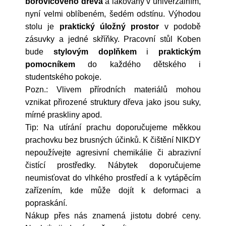
borovicového dřeva
a lakovaný v univerzálním,
nyní velmi oblíbeném, šedém odstínu. Výhodou
stolu je
praktický úložný prostor
v podobě
zásuvky a jedné skříňky. Pracovní stůl Koben
bude
stylovým doplňkem
i
praktickým
pomocníkem
do každého dětského i
studentského pokoje.
Pozn.: Vlivem přírodních materiálů mohou
vznikat přirozené struktury dřeva jako jsou suky,
mírné praskliny apod.
Tip: Na utírání prachu doporučujeme měkkou
prachovku bez brusných účinků. K čištění NIKDY
nepoužívejte agresivní chemikálie či abrazivní
čistící prostředky. Nábytek doporučujeme
neumisťovat do vlhkého prostředí a k vytápěcím
zařízením, kde může dojít k deformaci a
popraskání.
Nákup přes nás znamená jistotu dobré ceny.