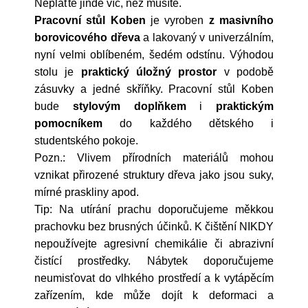
Neplaťte jinde víc, než musíte.
Pracovní stůl Koben
je vyroben
z masivního
borovicového dřeva
a lakovaný v univerzálním,
nyní velmi oblíbeném, šedém odstínu. Výhodou
stolu je
praktický úložný prostor
v podobě
zásuvky a jedné skříňky. Pracovní stůl Koben
bude
stylovým doplňkem
i
praktickým
pomocníkem
do každého dětského i
studentského pokoje.
Pozn.: Vlivem přírodních materiálů mohou
vznikat přirozené struktury dřeva jako jsou suky,
mírné praskliny apod.
Tip: Na utírání prachu doporučujeme měkkou
prachovku bez brusných účinků. K čištění NIKDY
nepoužívejte agresivní chemikálie či abrazivní
čistící prostředky. Nábytek doporučujeme
neumisťovat do vlhkého prostředí a k vytápěcím
zařízením, kde může dojít k deformaci a