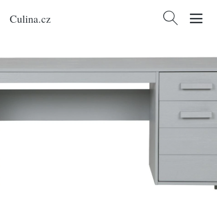
Culina.cz
Vyhledávání
Domů
/
Produkty
/
Bydlení a doplňky
/
WOOOD Světle šedý pracovní stůl
Koben 141 cm