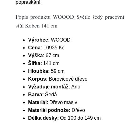
popraskání.
Popis produktu WOOOD Světle šedý pracovní
stůl Koben 141 cm
Výrobce:
WOOOD
Cena:
10935 Kč
Výška:
67 cm
Šířka:
141 cm
Hloubka:
59 cm
Korpus:
Borovicové dřevo
Vyžaduje montáž:
Ano
Barva:
Šedá
Materiál:
Dřevo masiv
Materiál podnože:
Dřevo
Délka desky:
Od 100 do 149 cm