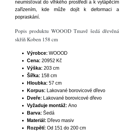
neumisťovat do vlhkého prostředí a k vytápěcím
zařízením, kde může dojít k deformaci a
popraskání.
Popis produktu WOOOD Tmavě šedá dřevěná
skříň Koben 158 cm
Výrobce:
WOOOD
Cena:
20952 Kč
Výška:
203 cm
Šířka:
158 cm
Hloubka:
57 cm
Korpus:
Lakované borovicové dřevo
Dveře:
Lakované borovicové dřevo
Vyžaduje montáž:
Ano
Barva:
Šedá
Materiál:
Dřevo masiv
Rozpětí:
Od 151 do 200 cm