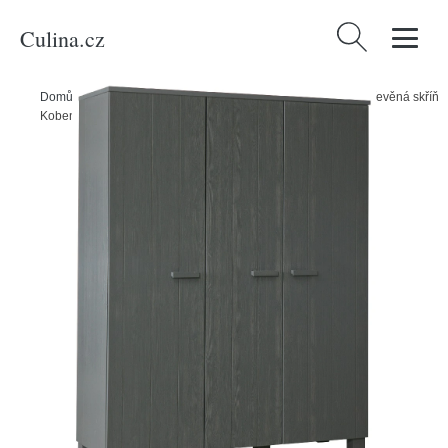
Culina.cz
Vyhledávání
Domů
/
Produkty
/
Bydlení a doplňky
/
WOOOD Tmavě šedá dřevěná skříň
Koben 158 cm