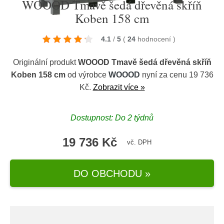
WOOOD Tmavě šedá dřevěná skříň
Koben 158 cm
4.1
/
5
(
24
hodnocení
)
Originální produkt
WOOOD Tmavě šedá dřevěná skříň
Koben 158 cm
od výrobce
WOOOD
nyní za cenu 19 736
Kč.
Zobrazit více »
Dostupnost: Do 2 týdnů
19 736 Kč
vč. DPH
DO OBCHODU »