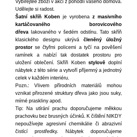
Vybírejtee zboží v akci z pohodlí vašeho domova.
Udělejte si radost.
Šatní skříň Koben
je vyrobena
z masivního
kartáčovaného borovicového
dřeva
lakovaného v šedém odstínu. Tato skříň
klasického designu ukrývá
členěný úložný
prostor
se čtyřmi policemi a tyčí na pověšení
ramínek a nabízí tak dostatek prostoru pro
uložení oblečení. Skříň Koben
stylově
doplní
nábytek z této série a vytvoří příjemný a jednotný
celek v každém interiéru.
Pozn.: Vlivem přírodních materiálů mohou
vznikat přirozené struktury dřeva jako jsou suky,
mírné praskliny apod.
Tip: Na utírání prachu doporučujeme měkkou
prachovku bez brusných účinků. K čištění NIKDY
nepoužívejte agresivní chemikálie či abrazivní
čistící prostředky. Nábytek doporučujeme