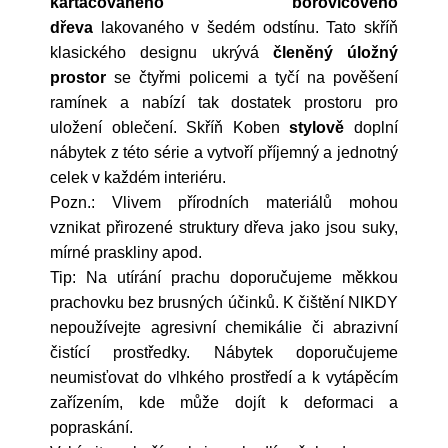
kartáčovaného borovicového
dřeva
lakovaného v šedém odstínu. Tato skříň
klasického designu ukrývá
členěný úložný
prostor
se čtyřmi policemi a tyčí na pověšení
ramínek a nabízí tak dostatek prostoru pro
uložení oblečení. Skříň Koben
stylově
doplní
nábytek z této série a vytvoří příjemný a jednotný
celek v každém interiéru.
Pozn.: Vlivem přírodních materiálů mohou
vznikat přirozené struktury dřeva jako jsou suky,
mírné praskliny apod.
Tip: Na utírání prachu doporučujeme měkkou
prachovku bez brusných účinků. K čištění NIKDY
nepoužívejte agresivní chemikálie či abrazivní
čistící prostředky. Nábytek doporučujeme
neumisťovat do vlhkého prostředí a k vytápěcím
zařízením, kde může dojít k deformaci a
popraskání.